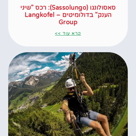
סאסולונגו (Sassolungo): רכס "שיני
הענק" בדולומיטים – Langkofel
Group
קרא עוד >>