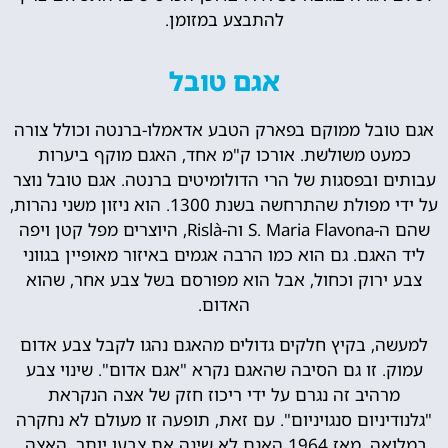
להתבצע במזומן.
אגם טובל
אגם טובל ממוקם בפארק הטבע אדאמלו-ברנטה וכולל צורה
כמעט משולשת. אורכו ק"מ אחד, האגם מוקף ביערות
עבותים ובפסגות של הרי הדולומיטים ברנטה. אגם טובל נוצר
על ידי מפולת שהתרחשה בשנת 1300. הוא ניזון משני נהרות,
שהם ה-S. Maria Flavona וה-Rislà, היוצרים מפל קטן ויפה
ליד האגם. גם הוא כמו הרבה אגמים באיזור מאופיין בגווני
צבע ירוק וכחול, אבל הוא מפורסם בשל צבע אחר, שהוא
האדום.
למעשה, בקיץ חלקים גדולים מהאגם נהגו לקבל צבע אדום
עמוק. זו גם הסיבה שהאגם ​​נקרא "אגם אדום". שינוי צבע
מרהיב זה נגרם על ידי ריכוז חזק של אצה הנקראת
"גלנודיניום סנגויניום". עם זאת, תופעה זו מעולם לא נחקרה
במלואה. מאז 1964 האגם לא שינה את צבעו יותר. האצה,