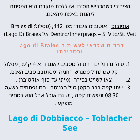
הציבורי כשהכביש חסום. אז ללכת מוקדם הוא המפתח
ליהנות באמת מהאגם.
אוטובוס
: אוטובוס ציבורי מס' 442, (מסלול: Braies di
Dentro/Innerprags – S. Vito/St. Veit אל Lago Di Braies)
דברים שכדאי לעשות ב-Lago di Braies
ובסביבתו
טיולים רגליים : הטיול מסביב לאגם הוא 4 ק"מ , מסלול
קל שמתחיל ממגרש החניה ומסתובב סביב האגם.
צאו לשייט בסירה (מיוני עד סוף אוקטובר) .
שתו קפה בבר הקטן מול הכניסה . הם נפתחים בשעה
08.30 ומגישים קפה , יש גם אוכל אבל הוא במחיר
מופקע .
Lago di Dobbiacco – Toblacher
See