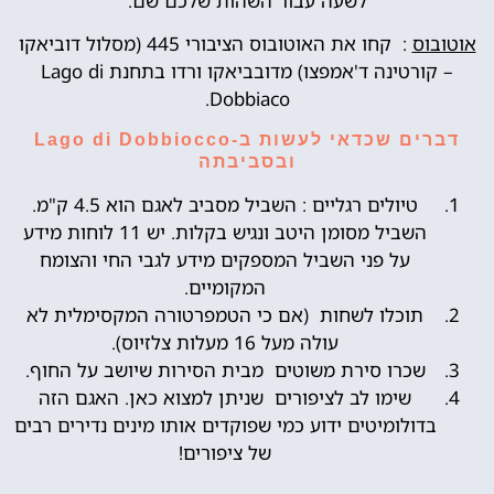
לשעה עבור השהות שלכם שם.
אוטובוס
: קחו את האוטובוס הציבורי 445 (מסלול דוביאקו
– קורטינה ד'אמפצו) מדובביאקו ורדו בתחנת Lago di
Dobbiaco.
דברים שכדאי לעשות ב-Lago di Dobbiocco
ובסביבתה
טיולים רגליים : השביל מסביב לאגם הוא 4.5 ק"מ.
השביל מסומן היטב ונגיש בקלות. יש 11 לוחות מידע
על פני השביל המספקים מידע לגבי החי והצומח
המקומיים.
תוכלו לשחות (אם כי הטמפרטורה המקסימלית לא
עולה מעל 16 מעלות צלזיוס).
שכרו סירת משוטים מבית הסירות שיושב על החוף.
שימו לב לציפורים שניתן למצוא כאן. האגם הזה
בדולומיטים ידוע כמי שפוקדים אותו מינים נדירים רבים
של ציפורים!