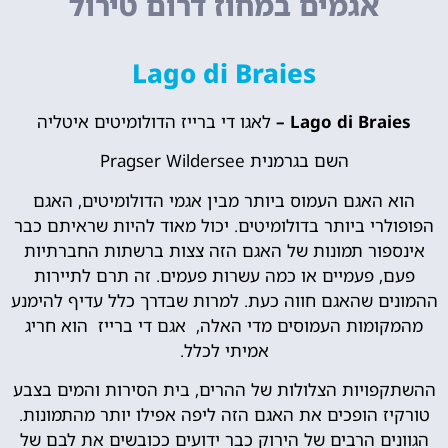
אגמים במחוז דרום טירול
Lago di Braies
Lago di Braies –
לאגו די ברייז הדולומיטים איטליה
השם בגרמנית Pragser Wildersee
הוא האגם העמוס ביותר מבין אגמי הדולומיטים, האגם
הפופולרי ביותר בדולומיטים. יכול מאוד להיות שראיתם כבר
אינספור תמונות של האגם הזה צצות ברשתות החברתיות
פעם, פעמיים או כמה עשרות פעמים. זה תרם לתיירות
ההמונים שהאגם ​​חווה כעת. למרות שבדרך כלל עדיף להימנע
מהמקומות העמוסים מדי האלה, אגם די ברייז הוא חריג
אמיתי לכלל.
ההשתקפויות הצלולות של ההרים, בית הסירות והמים בצבע
טורקיז הופכים את האגם הזה ליפה אפילו יותר מהתמונות.
הגוונים הרבים של הירוק כבר ידועים ככובשים את לבם של