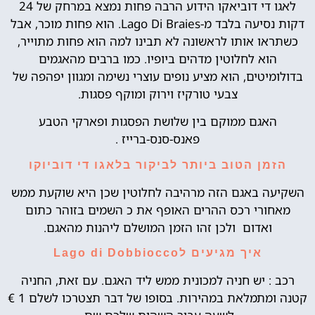
לאגו די דוביאקו הידוע הרבה פחות נמצא במרחק של 24
דקות נסיעה בלבד מ-Lago Di Braies. הוא פחות מוכר, אבל
כשתראו אותו לראשונה לא תבינו למה הוא פחות מתוייר,
הוא לחלוטין מדהים ביופיו. כמו ברבים מהאגמים
בדולומיטים, הוא מציע נופים עוצרי נשימה ומגוון יפהפה של
צבעי טורקיז וירוק ומוקף פסגות.
האגם ממוקם בין שלושת הפסגות ופארקי הטבע
פאנס-סנס-ברייז .
הזמן הטוב ביותר לביקור בלאגו די דוביוקו
השקיעה באגם הזה מרהיבה לחלוטין שכן היא שוקעת ממש
מאחורי רכס ההרים האופף את כ השמים בזוהר כתום
ואדום ולכן זהו הזמן המושלם ליהנות מהאגם.
איך מגיעים לLago di Dobbiocco
רכב : יש חניה למכונית ממש ליד האגם. עם זאת, החניה
קטנה ומתמלאת במהירות. בסופו של דבר תצטרכו לשלם 1 €