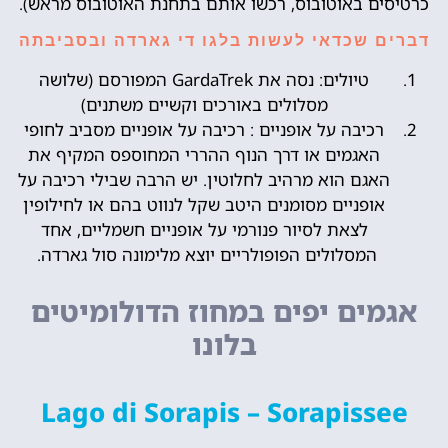
כרטיסים באוטובוס, רכשו אותם בתחנת האוטובוס מראש).
דברים שכדאי לעשות בלגו די גארדה ובסביבתה
טיולים: נסה את GardaTrek המפורסם (שלושה
מסלולים באורכים וקשיים משתנים)
רכיבה על אופניים : רכיבה על אופניים מסביב לחופי
האגמים או דרך הנוף ההררי המחוספס המקיף את
האגם הוא מרהיב לחלוטין. יש הרבה שבילי רכיבה על
אופניים מסומנים היטב שקל לנווט בהם או לחילופין
לצאת לסיור פנורמי על אופניים חשמליים, אחד
המסלולים הפופולריים יוצא מלימונה סול גארדה.
אגמים יפים במחוז הדולומיטים
בלונו
Lago di Sorapis – Sorapissee