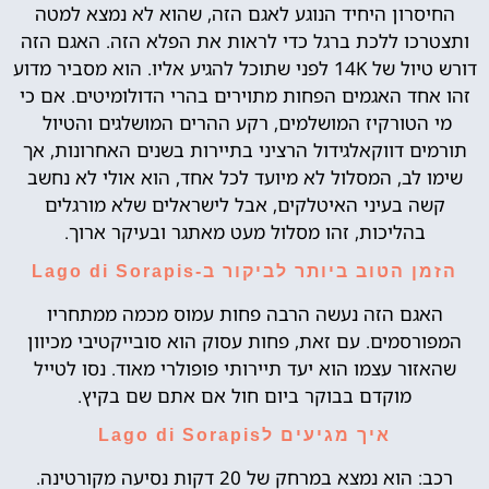
החיסרון היחיד הנוגע לאגם הזה, שהוא לא נמצא למטה
ותצטרכו ללכת ברגל כדי לראות את הפלא הזה. האגם הזה
דורש טיול של 14K לפני שתוכל להגיע אליו. הוא מסביר מדוע
זהו אחד האגמים הפחות מתוירים בהרי הדולומיטים. אם כי
מי הטורקיז המושלמים, רקע ההרים המושלגים והטיול
תורמים דווקאלגידול הרציני בתיירות בשנים האחרונות, אך
שימו לב, המסלול לא מיועד לכל אחד, הוא אולי לא נחשב
קשה בעיני האיטלקים, אבל לישראלים שלא מורגלים
בהליכות, זהו מסלול מעט מאתגר ובעיקר ארוך.
הזמן הטוב ביותר לביקור ב-Lago di Sorapis
האגם הזה נעשה הרבה פחות עמוס מכמה ממתחריו
המפורסמים. עם זאת, פחות עסוק הוא סובייקטיבי מכיוון
שהאזור עצמו הוא יעד תיירותי פופולרי מאוד. נסו לטייל
מוקדם בבוקר ביום חול אם אתם שם בקיץ.
איך מגיעים לLago di Sorapis
רכב: הוא נמצא במרחק של 20 דקות נסיעה מקורטינה.