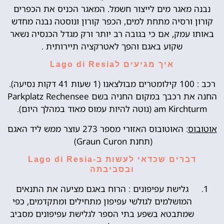
נבנה מאגר מים לייצור חשמל. המאגר הכניס את הכפרים
קורון ורסיה מתחת למים, הכפר קורון ונוסטה נבנה מחדש
באותו עמק, אם כי בגובה רב יותר ורק מגדל הכנסיה נשאר
שקוע באגם והפך לאטרקציה תיירותית .
איך מגיעים לLago di Resia
רכב : 100 קילומטרים מבולצאנו (1 שעות 41 דקות נסיעה).
החנה את רכבך במקום החניה בשם Parkplatz Rechensee
am Kirchturm (נוטה להיות עמוס מאוד במהלך היום).
אוטובוס
: האוטובוס האזורי מספר 273 עוצר ממש ליד האגם
(תחנת Graun Curon)
דברים שכדאי לעשות ב-Lago di Resia
ובסביבתה
גלישת עפיפונים : הרוח באגם מציעה את התנאים
המושלמים לגולשי עפיפון מתחילים ומתקדמים, כפי
שמתבטא בשפע בתי הספר לגלישת עפיפונים מסביב