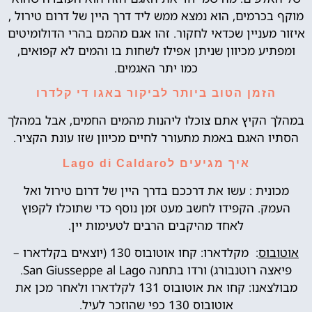
מוקף בכרמים, הוא נמצא ממש ליד דרך היין של דרום טירול ,
איזור מעניין שכדאי לחקור. זהו אגם מהמם בהרי הדולומיטים
ומפתיע מכיוון שניתן אפילו לשחות בו והמים לא קפואים,
כמו יתר האגמים.
הזמן הטוב ביותר לביקור באגו די קלדרו
במהלך הקיץ אתם צוכלו ליהנות מהמים החמים, אבל במהלך
הסתיו האגם באמת מתעורר לחיים מכיוון שזו עונת הקציר.
איך מגיעים לLago di Caldaro
מכונית : עשו את דרככם בדרך היין של דרום טירול ואל
העמק. הקפידו לחשב מעט זמן נוסף כדי שתוכלו לקפוץ
לאחד מהיקבים הרבים לטעימות יין.
אוטובוס
: מקלדארו: קחו אוטובוס 130 (יוצאים בקלדארו –
פיאצה רוטנבורג) ורדו בתחנה San Giusseppe al Lago.
מבולצאנו: קחו את אוטובוס 131 לקלדארו ולאחר מכן את
אוטובוס 130 כפי שהוזכר לעיל.