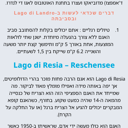
ד'אמפצו) מדוביאקו ועצרו בתחנת האוטובוס לאגו די לנדרו.
דברים שכדאי לעשות ב-Lago di Landro
ובסביבתה
טיולים רגליים : אתם יכולים בקלות להסתובב סביב
האגם ללא צורך בהנעלה מיוחדת. ישנן שתי לולאות
המוצעות, אחת באורך 5 ק"מ ותימשך קצת יותר משעה
והשנייה 6.2 ק"מ שייקח בין 1,5 לשעתיים.
Lago di Resia – Reschensee
Lago di Resia הוא אגם הרבה פחות מוכר בהרי הדולומיטים,
אך יפה באותה מידה ואפילו מומלץ מאוד לביקור. מה
שמייחד את האגם הספציפי הזה הוא הצריח של כנסייה
מהמאה ה-14 שהיה כמעט שקוע. בחורף, כשהאגם ​​קופא
המבקרים יכולים להגיע אל הצריח ברגל (או על החלקה על
הקרח).
האגם הוא כולו מעשה ידי אדם, שראשיתו ב-1950 כאשר