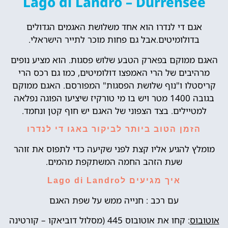
Lago di Landro – Dürrensee
אגם די לנדרו הוא אחד משלושת האגמים הגדולים
בדולומיטים.אבל גם פחות מוכר לתייר הישראלי.
האגם ממוקם בפארק הטבע שלוש פסגות. הוא מציע נופים
מרהיבים של הרי האמפצו דולומיטים, כמו גם רכס הרי
קריסטלו ו"נוף שלושת הפסגות" המפורסם. האגם ממוקם
בגובה 1400 מטר ויש בו מי טורקיז שיציעו הפוגה נפלאה
למטיילים. בצד הצפוני של האגם יש חוף קטן ונחמד.
הזמן הטוב ביותר לביקור באגו די לנדרו
מומלץ להגיע אליו קצת לפני שקיעה כדי לתפוס את זוהר
שעת הזהב החמה המשתקפת מהמים.
איך מגיעים לLago di Landro
עם רכב : חנייה ממש על שפת האגם
אוטובוס
: קחו את אוטובוס 445 (מסלול דוביאקו – קורטינה