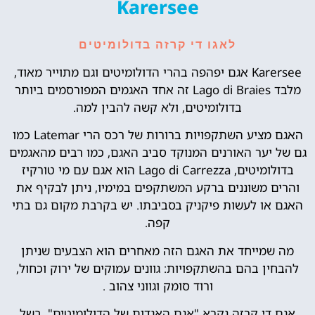
Karersee
לאגו די קרזה בדולומיטים
Karersee אגם יפהפה בהרי הדולומיטים וגם מתוייר מאוד,
מלבד Lago di Braies זה אחד האגמים המפורסמים ביותר
בדולומיטים, ולא קשה להבין למה.
האגם מציע השתקפויות ברורות של רכס הרי Latemar כמו
גם של יער האורנים המנוקד סביב האגם, כמו רבים מהאגמים
בדולומיטים, Lago di Carrezza הוא אגם עם מי טורקיז
והרים משוננים ברקע המשתקפים במימיו, ניתן לבקיף את
האגם או לעשות פיקניק בסביבתו. יש בקרבת מקום גם בתי
קפה.
מה שמייחד את האגם הזה מאחרים הוא הצבעים שניתן
להבחין בהם בהשתקפויות: גוונים עמוקים של ירוק וכחול,
ורוד סומק וגווני צהוב .
אגם די קרזה נקרא "אגם האגדות של הדולומיטים", בשל