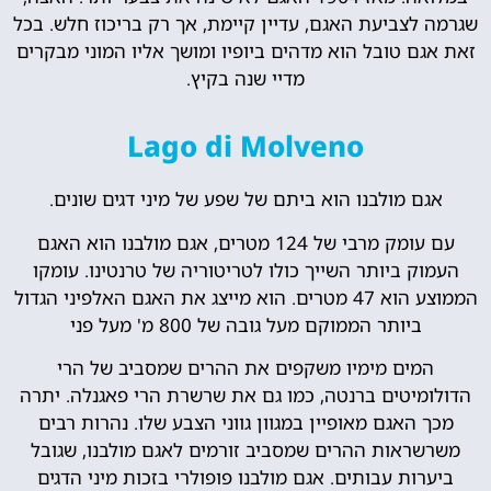
שגרמה לצביעת האגם, עדיין קיימת, אך רק בריכוז חלש. בכל
זאת אגם טובל הוא מדהים ביופיו ומושך אליו המוני מבקרים
מדיי שנה בקיץ.
Lago di Molveno
אגם מולבנו הוא ביתם של שפע של מיני דגים שונים.
עם עומק מרבי של 124 מטרים, אגם מולבנו הוא האגם
העמוק ביותר השייך כולו לטריטוריה של טרנטינו. עומקו
הממוצע הוא 47 מטרים. הוא מייצג את האגם האלפיני הגדול
ביותר הממוקם מעל גובה של 800 מ' מעל פני
המים מימיו משקפים את ההרים שמסביב של הרי
הדולומיטים ברנטה, כמו גם את שרשרת הרי פאגנלה. יתרה
מכך האגם מאופיין במגוון גווני הצבע שלו. נהרות רבים
משרשראות ההרים שמסביב זורמים לאגם מולבנו, שגובל
ביערות עבותים. אגם מולבנו פופולרי בזכות מיני הדגים