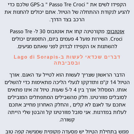
הקפידו לשים את " Passo Tre Croci " ב-GPS שלכם כדי
להגיע לנקודת ההתחלה של הטיול. אתם יכולים להחנות את
הרכב בצד הדרך.
אוטובוס
: מקורטינה קחו את אוטובוס 30 ל- Passo Tre
Croci. השירות פועל 4 פעמים ביום, התזמונים יכולים
להשתנות אז הקפידו לבדוק לפני שאתם מגיעים.
דברים שכדאי לעשות ב-Lago di Sorapis
ובסביבתה
הדבר הראשון שצריך לעשות הוא לטייל עד האגם. אורך
הטיול 14 ק"מ ותזדקקו לנעלי הליכה מתאימות כדי להשלים
אותו. המסלול אורך בין 4 ל-5 שעות. טיול זה אינו מתאים
לסובלים מוורטיגו. חלק מהשבילים המתפתלים המובילים
אתכם עד לאגם לא קלים , והחלק האחרון מחייב אתכם
לעלות במדרגות. אני סובל מוורטיגו קל והבטן שלי הייתה
קשורה.
ממש בתחילת הטיול יש מסעדה מקומית שמגישה קפה טוב