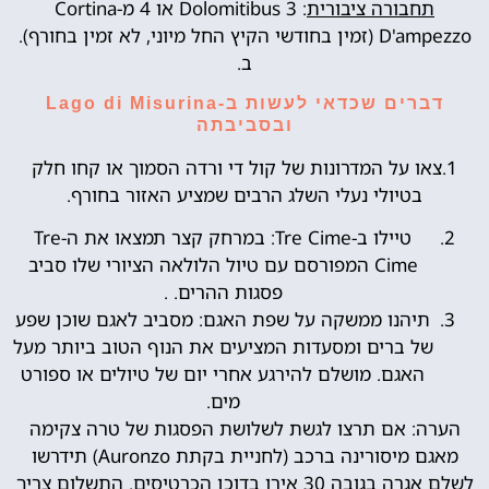
תחבורה ציבורית
: Dolomitibus 3 או 4 מ-Cortina
D'ampezzo (זמין בחודשי הקיץ החל מיוני, לא זמין בחורף).
ב.
דברים שכדאי לעשות ב-Lago di Misurina
ובסביבתה
1.צאו על המדרונות של קול די ורדה הסמוך או קחו חלק
בטיולי נעלי השלג הרבים שמציע האזור בחורף.
טיילו ב-Tre Cime: במרחק קצר תמצאו את ה-Tre
Cime המפורסם עם טיול הלולאה הציורי שלו סביב
פסגות ההרים. .
תיהנו ממשקה על שפת האגם: מסביב לאגם שוכן שפע
של ברים ומסעדות המציעים את הנוף הטוב ביותר מעל
האגם. מושלם להירגע אחרי יום של טיולים או ספורט
מים.
הערה: אם תרצו לגשת לשלושת הפסגות של טרה צקימה
מאגם מיסורינה ברכב (לחניית בקתת Auronzo) תידרשו
לשלם אגרה בגובה 30 אירו בדוכן הכרטיסים. התשלום צריך