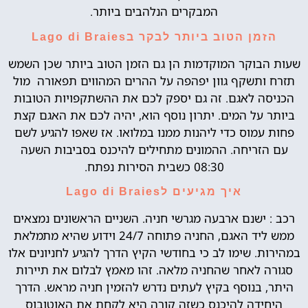
המבקרים הנלהבים ביותר.
הזמן הטוב ביותר לבקר בLago di Braies
שעות הבוקר המוקדמות הן גם הזמן הטוב ביותר שכן השמש
תזרח ותשקף גוון יפהפה על ההרים המהווים תפאורה מול
הכניסה לאגם. זה גם יספק לכם את ההשתקפויות הטובות
ביותר על המים. יתרון נוסף הוא, יהיה לכם את האגם קצת
פחות עמוס כדי ליהנות ממנו במלואו. אז שאפו להגיע לשם
עם הזריחה. ההמונים מתחילים להיכנס בסביבות השעה
08:30 כשבית הסירות נפתח.
איך מגיעים לLago di Braies
רכב : ישנם ארבעה מגרשי חניה. השניים הראשונים נמצאים
ממש ליד האגם, החניה פתוחה 24/7 וידוע שהיא מתמלאת
במהירות. שימו לב כי בחודשי הקיץ הדרך להגיע לחניונים אלו
סגורה לאחר שהחניה מלאה. זהו מאמץ לבלום את תיירות
היתר, בנוסף בקיץ לעתים נדרש להזמין חניה מראש. הדרך
היחידה להיכנס כשזה קורה היא לקחת את האוטובוס