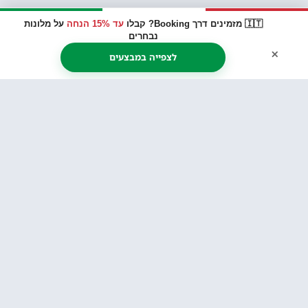
🇮🇹 מזמינים דרך Booking? קבלו
עד 15% הנחה
על מלונות
נבחרים
×
לצפייה במבצעים
עשרה ימים בצפון איטליה, זוג+ 5 ילדים רובם
בוגרים