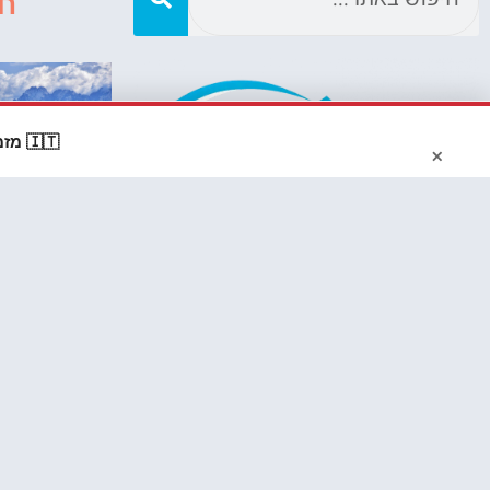
ח
🇮🇹 מזמינים דרך Booking? קבלו
×
אודותינו
עשרה ימי
בצפון איטל
טיול בצפון איטליה מתחיל עם
זוג+ 5 
רובם בוגר
המלצות, טיפים ומידע חשוב.