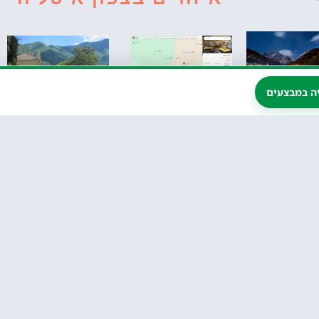
ה במבצעים
ג'ימי האט
לונות
(Jimmi Hut‏):
וילה בלביאנלו
ומלצים
מסעדה ובקתת
(Villa
קאנזיי
אירוח בהרי
Balbianello) –
הדולומיטים
(Canazei)
הוילה הכי יפה על
אגם קומו
ת, בקתות