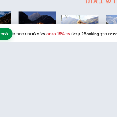
דש באתר
לצפיי
עד 15% הנחה
על מלונות נבחרים
מ
מלון כשר My
ם
6 ימים בצפון
מ
Kosher Hotel
יה,
איטליה מסלול
ב
בקנאזיי הרי
ילדים
טיול
הדולומיטים
ים
דירו