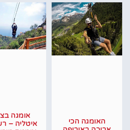
אומגה בצפ
האומגה הכי
איטליה – ר
ארוכה באירופה