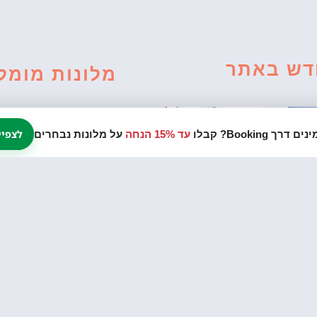
דש באתר
מלונות מומל
לצפיי
עד 15% הנחה
על מלונות נבחרים
ם
6 ימים בצפון
מלונ
מלונות
יה,
איטליה מסלול
מומלצים סביב
ילדים
טיול
ב
אגם גארדה