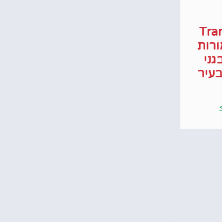
Tra
רות
גני
בעיר