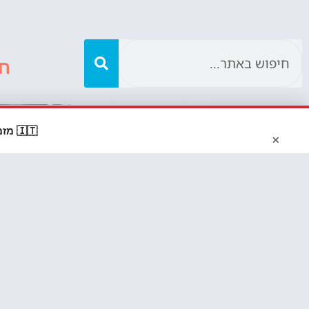
ח
🇮🇹 מזמינים דרך Booking? קבלו
×
אודותינו
עשרה ימי
בצפון איטל
טיול בצפון איטליה מתחיל עם
זוג+ 5 