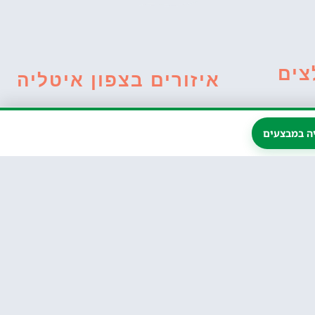
צים
איזורים בצפון איטליה
ה במבצעים
בולצאנו
(Bolzano) –
ות בוטיק
הטיול המושלם
חוויית אופנועי
4 כוכבים
באזור לאציזה
שלג ומזחלות שלג
ואגם גארדה
ורונה
בדולומיטים