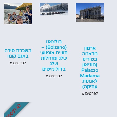
בולצאנו
(Bolzano) –
ארמון
השכרת סירה
חוויית אופנועי
מדאמה
באגם קומו
שלג ומזחלות
בטורינו
לפרטים »
שלג
(מוזיאון
בדולומיטים
Palazzo
Madama
לפרטים »
לאמנות
עתיקה)
לפרטים »
לא לפספס!