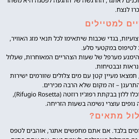
וכנים לאתגר, ההרגשה של ההגעה לפסגה היא משהו
רו לנצח.
ים למטיילים
ועיות, בגדי שכבות שיתאימו לכל תנאי מזג האוויר,
 לטיפוס במקטעי סלע.
להימנע מערפל של שעות הצהריים המאוחרות, שעלול
נראות ובבטיחות.
תמצאו מעיין קטן עם מים צלולים שזורמים ישירות
תרענן – זה מקום שלא הרבה מכירים.
: חובבי לינה בחיק הטבע יוכלו ללון בבקתת רפוג'יו רוזטה (Rifugio Rosetta),
נופים עוצרי נשימה בשעות הזריחה.
ול מתאים?
נוסים בלבד. אם אתם מחפשים אתגר, אוהבים לטפס