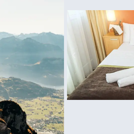
גארדלנד
פארק שעשועים של