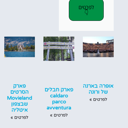
לפרטים
👇
אופרה בארנה
פארק
פארק חבלים
של ורונה
הסרטים
caldaro
Movieland
לפרטים »
parco
שבצפון
avventura
איטליה
לפרטים »
לפרטים »