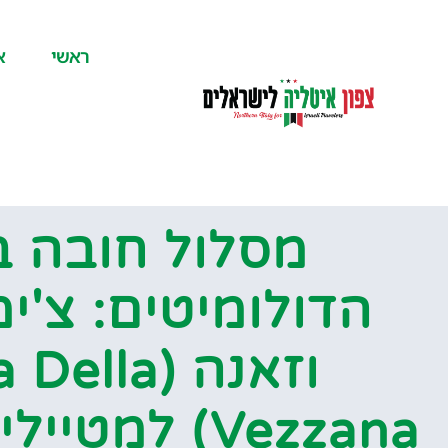
לתוכן
ראשי
א
מסלול חובה ב
הדולומיטים: צ'י
וזאנה (lla
Vezzana) למטיילים מנוסים