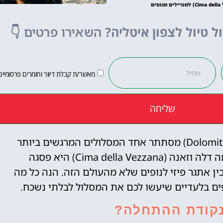
מפספסים!
ל טיול לצפון איטליה?
השאירו פרטים
👇
לחצו פה!
מאשר/ת קבלת דיוור וחומרים פרסומיים
שליחה
בין הנופים הדרמטיים של הרי הדולומיטים (Dolomites) מסתתר אחד המסלולים המרגשים ביותר
שחובבי טבע והרפתקאות יוכלו לדמיין. צ'ימה דלה וזאנה (Cima della Vezzana) היא פסגה
 אתגר פיזי לנופים שלא מהעולם הזה. הנה כל מה
ים בלעדיים שיעשו לכם את המסלול לבלתי נשכח.
נקודת ההתחלה?