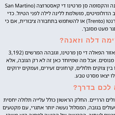
המסלול לצ'ימה דלה וזאנה מתחיל בעיירה הקטנה והקסומה סן מרטינו די קאסטרוצה (San Martino
נטית בלב הדולומיטים, מושלמת ללינה לילה לפני הטיול. כדי
להגיע לשם, תוכלו לשכור רכב מהעיר הקרובה טרנטו (Trento) או להשתמש בתחבורה ציבורית, אם כי
גר מעט מסובך.
ימה דלה וזאנה?
צ'ימה דלה וזאנה היא הפסגה הגבוהה ביותר באזור הפאלה די סן מרטינו, וגובהה המרשים (3,192
מנוסים. אבל מה שמיוחד כאן זה לא רק הגובה, אלא
ין צוקים תלולים, קרחונים זעירים, ועמקים ירוקים
ו יצאו מסרט טבע.
לכם בדרך?
ולים הרריים. החלק הראשון כולל עלייה תלולה יחסית
עולים בגובה, המסלול נעשה יותר אתגרי, עם מקטעים