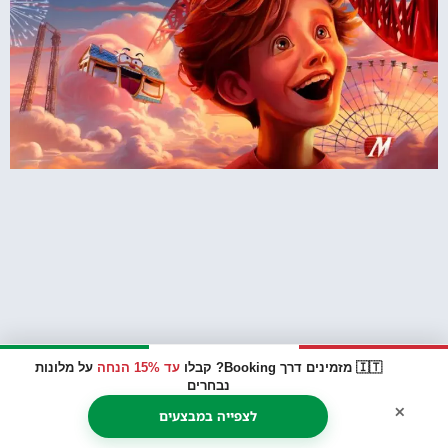
🇮🇹 מזמינים דרך Booking? קבלו
עד 15% הנחה
על מלונות
נבחרים
×
מירבילנדיה – פארק השעשועים של העיר
לצפייה במבצעים
רוונה (מחוז אמיליה-רומאניה)