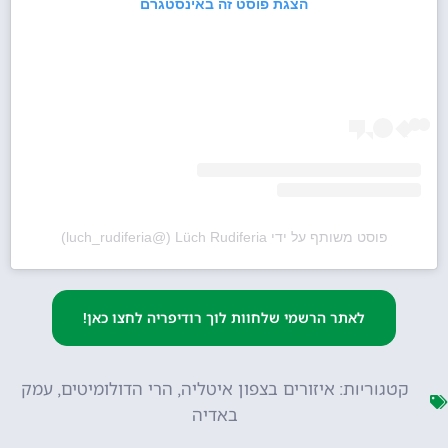
הצגת פוסט זה באינסטגרם
פוסט משותף על ידי ‏‎Lüch Rudiferia‎‏ (@‏‎luch_rudiferia‎‏)
לאתר הרשמי שלחוות לוך רודיפריה לחצו כאן!
איזורים בצפון איטליה
הרי הדולומיטים
עמק
קטגוריות:
,
,
באדיה