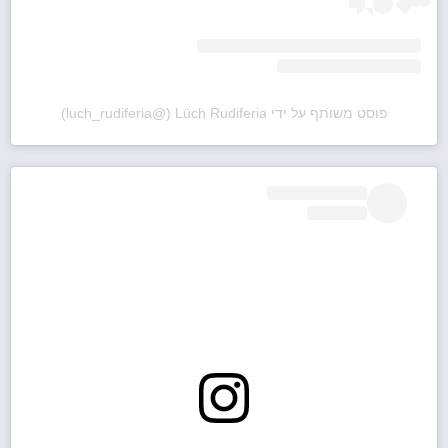
פוסט משותף על ידי ‏‎Lüch Rudiferia‎‏ (@‏‎luch_rudiferia‎‏)