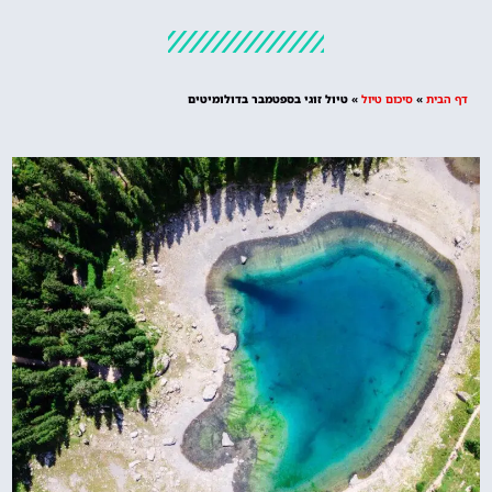
מלונות
מציאת מלון
מומלץ?
דף הבית
»
סיכום טיול
»
טיול זוגי בספטמבר בדולומיטים
לחצו
פה!