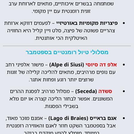
שמתמחה בבשרים איכותיים, מתאים לארוחת ערב
זוגית רומנטית עם יין מקומי.
פיצריות מקומיות באורטיזיי
– לפעמים דווקא ארוחת
צהריים פשוטה של פיצה, סלט ויין קליל היא החוויה
האיטלקית הכי אותנטית.
מסלולי טיול רומנטיים בספטמבר
אלפ דה סיוסי
(Alpe di Siusi)
– מישור אלפיני רחב
עם נופים מרהיבים, מתאים להליכה קלילה של זוגות
שרוצים יותר רוגע ופחות אתגר.
סשדה
(Seceda)
– מסלול מרהיב לפסגת ההרים
המשוננים. אפשר לבחור הליכה קצרה או יום מלא
בשבילי הפסגות.
אגם בראייס (Lago di Braies)
– אמנם מוכר מאוד,
אבל בספטמבר השקט חוזר לאגם והאווירה רומנטית
במיוחד. מומלץ להגיע מוקדם בבוקר.