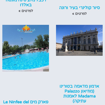
רכבל מלצ'סינה מונטה
באלדו
סיור קולינרי בעיר ורונה
לפרטים »
לפרטים »
ארמון מדאמה בטורינו
(מוזיאון Palazzo
Madama לאמנות
עתיקה)
פארק מים Le Ninfee del