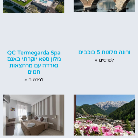
ורונה מלונות 5 כוכבים
QC Termegarda Spa
מלון ספא יוקרתי באגם
לפרטים »
גארדה עם מרחצאות
חמים
לפרטים »