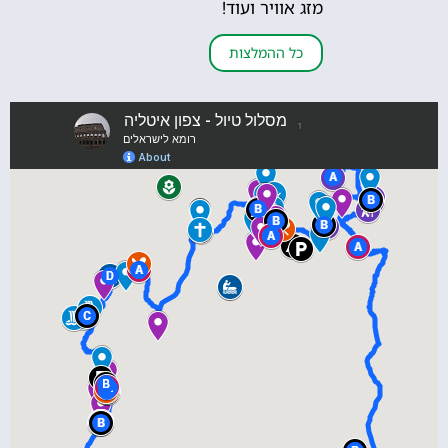
מזג אוויר ועוד!
כל ההמלצות