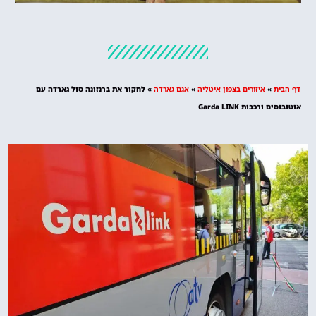
מלונות
מציאת מלון
מומלץ?
דף הבית
»
איזורים בצפון איטליה
»
אגם גארדה
»
לחקור את ברנזונה סול גארדה עם
לחצו
אוטובוסים ורכבות Garda LINK
פה!