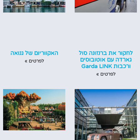
לחקור את ברנזונה סול
האקווריום של גנואה
גארדה עם אוטובוסים
לפרטים »
ורכבות Garda LINK
לפרטים »