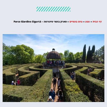
מלונות
מציאת מלון
מומלץ?
דף הבית
»
טבע
»
גנים בוטניים
»
פארק בוטני סיגורטה – Parco Giardino Sigurtà
לחצו
פה!