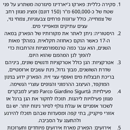
סקירה כללית: פארקו ג'יארדינו סיגורטה משתרע על פני
שטח של כ-600,000 מ"ר (150 דונם) ומציג מגוון רחב
של צמחייה, כולל ערוגות פרחים צבעוניות, צמחי נוי,
עצים עתיקים ומאפייני מים.
היסטוריה: ניתן לאתר את מקורותיו של הפארק במאה
ה-17 כאשר הוקם כאחוזה חקלאית. במהלך מאות
השנים, הוא עבר כמה טרנספורמציות והרחבות כדי
להפוך לגן המהמם שהוא היום.
אטרקציות: הגן כולל אטרקציות ודגשים שונים, ביניהם
שדרת השושנים, מבוך גדול, גינת עשבים ארומטיים,
בריכת חבצלות מים ואוסף עצי זית. הפארק ידוע בגינון
המוקפד, העיצוב ההרמוני והנופים עוצרי הנשימה.
פעילויות: Parco Giardino Sigurtà מציע למבקרים
מגוון פעילויות ליהנות. תוכלו לחקור את הגן ברגל או
לשכור אופניים או עגלת גולף לסיור נינוח יותר. יש גם
אזורי פיקניק, בתי קפה ומסעדות שבהם תוכלו להירגע
ולהתענג על הסביבה.
אירועים: הפארק מארח אירועים מיוחדים ותערוכות