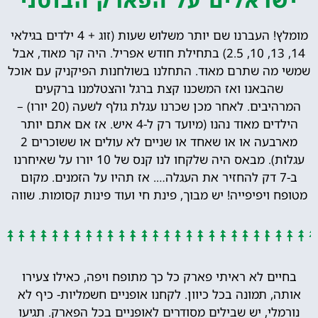
מומלץ! העברנו שם יותר משלוש שעות (זוג + 4 ילדים בגילאי
14, 13, 10, 2.5) בתחילת חודש אפריל. היה קר מאוד, אבל
שמשי מה שתרם מאוד. התחלנו בשולחנות הפיקניק עם אוכל
שהבאנו ואז המשכנו קצת ברגל והצטלמנו ברקעים
המרהיבים. לאחר מכן שכרנו עגלת גולף לשעה (20 יורו) –
הילדים מאוד נהנו (מיועד רק ל-4 איש. אז אם אתם יותר
מארבעה או או שאחד או שניים לא עולים או ששוכרים 2
עגלות). מבאס היה שלקחו לנו קנס של 10 יורו על שאיחרנו
ב-7 דק להחזיר את העגלה…. אז תהיו על הזמנים. מקום
מטופח ויפיפייה! יש מבוך, פינת חי ועוד פינות קסומות. שווה
בחיים לא ראיתי פארק כל כך מתופח ויפה, כאילו צעירו
אותה, תמונה בכל כיוון. לקחנו אופניים חשמליות- כיף לא
נורמלי, יש שבילים מסודרים לאופניים בכל הפארק. תגיעו