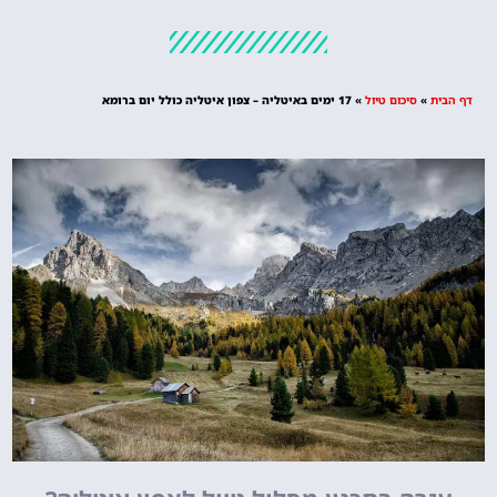
מלונות
מציאת מלון
מומלץ?
דף הבית
»
סיכום טיול
»
17 ימים באיטליה – צפון איטליה כולל יום ברומא
לחצו
פה!