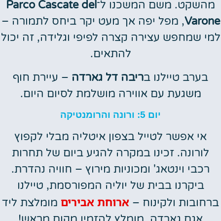
מהשקט. משם המשכנו ל־
Parco Cascate del
Varone
, מפל יפה אך מעט יקר ביחס לתמורה –
למי שמחפש עצירה קצרה לפיפי וגלידה, זה יכול
להתאים.
בערב טיילנו ב
ריבה דל גארדה
– עיירת חוף
משגעת עם אווירה מושלמת לסיום היום.
יום 5: ורונה והרומנטיקה
אי אפשר לטייל בצפון איטליה מבלי לקפוץ
לורונה. זכינו במקרה להגיע ביום של תחרות
רכבי וינטאג' ומכוניות מירוץ – חוויה נהדרת.
ביקרנו בבית של יוליה המפורסמת, טיילנו
ארוחת אבירים
ברחובות ולקינוח –
מומלצת ליד
אגם גארדה. מומלץ להזמין מקום מראש!