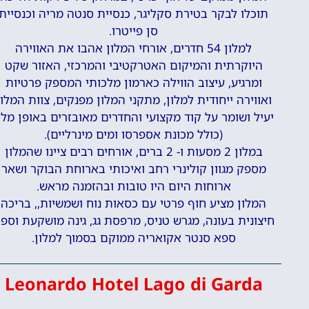
תוכלו לבקר בטירת סקליגר, כנסיית סנטה מריה וכנסיית
סן פייטרו.
למלון 54 חדרים, אורחי המלון אהבו את האווירה
היוקרתית והמיקום האטרקטיבי והמרכזי, האזור שקט
ומרגיע, עיצוב הווילה כארמון מלכותי המספק פרטיות
ואווירה ייחודית למלון, מתקני המלון מפנקים, צוות המלון
יעיל ושומר על קוד מקצועי והחדרים מאובזרים באופן מל
(כולל מכונת אספרסו ומים מינרליים).
במלון 2 מסעות ו- 2 ברים, אורחים רבים ציינו שהמלון
מספק מגוון קולינרי רחב ואיכותי בארוחת הבוקר ושאר
ארוחות היום היו טובות ובהזמנה מראש.
המלון מציע חוף פרטי עם כסאות נוח ושמשיות,, בריכה
חיצונית בעונה, מגרש טניס, מרפסת גג, גינה מושקעת וספ
ספא סנטר אקואריה ממוקם בסמוך למלון.
Leonardo Hotel Lago di Garda