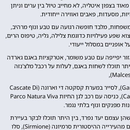
ולארי מאוד בצפון איטליה, לא מחייב טיול בין ערים וניתן
יות, מסעדות, פאבים ואווירה ייחודית.
למשפחות, מלבד חופשה רגועה עם טבע ונוף מרהיב,
א שפע פעילויות כדוגמת צלילה, גליה, טיפוס הרים,
 אופניים במסלול ייעודי.
זור יפייפה עם טבע משומר, אטרקציות באגם גארדה
ר תוכלו לשחות באגם, לעלות על רכבל מלצ'נזה
ליהנות מפארק השעשועים גארדלנד (Gardaland), לסייר במערת קסקטה די וארונה (Cascate Di
Varone), להתרטב בפארק המים (Canevaworld), כניסה עם רכב לגן החיות Parco Natura Viva
ות מפנקים ונוף בלתי נגמר.
שהן עצמם יעד נפרד, בין היתר תוכלו לבקר בעיירת
הנופש לימונה (Limone sul Garda), להתרשם מהעירייה ההיסטורית סרמיונה (Sirmione), סלו