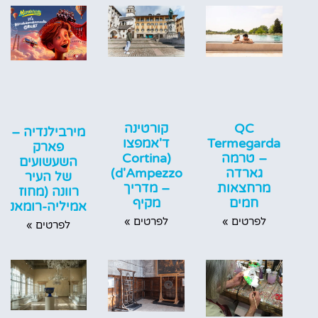
QC
קורטינה
מירבילנדיה –
Termegarda
ד'אמפצו
פארק
– טרמה
(Cortina
השעשועים
גארדה
d'Ampezzo)
של העיר
מרחצאות
– מדריך
רוונה (מחוז
חמים
מקיף
אמיליה-רומאניה
לפרטים »
לפרטים »
לפרטים »