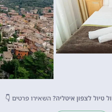
גארדלנד
פארק שעשועים של
מפספסים!
ל טיול לצפון איטליה?
השאירו פרטים
👇
לחצו פה!