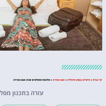
מלונות
מציאת מלון
דף הבית
»
איזורים בצפון איטליה
»
אגם גארדה
»
מלונות מומלצים סביב אגם גארדה
מומלץ?
עזרה בתכנון מסלו
לחצו
פה!