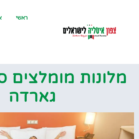
לתוכן
ראשי
א
מלונות מומלצים ס
גארדה