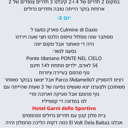
במקום 2 חדרים של 4 ו-2 קיבלנו 3 חדרים צמודים של 2
ארוחת בוקר הייתה טובה וחדרים גדולים
יום 3-
Culmine di Dazio פארק נסענו ל
מסתבר שזה מסלול טיפוס הלכנו חצי שעה וירדנו
היה די מאתגר אבל מקום יפה
נסענו לגשר:
Ponte tibetano PONTE NEL CIELO
5€ לאדם, ילדים מתחת ל14 חינם
נוף מהמם בעיירה ציורות
רצינו להספיק לParco l’Adamello אבל יצאנו בבוקר מאוחר
משתוכנן ולצערנו יצא שעשינו נסיעה של 3 שעות שהייתה עם
נוף מהמם אבל מעיקה וארוכה מדי
לנו במדונה די קמפיליו
Hotel Garni dello Sportivo
בית מלון קטן עם חדרים גדולים ומהממים
אכלנו בEl Volt Dela Baita כמה דקות הליכה מהמלון והיה