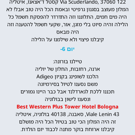
122 Via Scuderlando, 37060 קסטל ד'אצאנו, איטליה
המלון מעוצב בסגנון גרפיטי ובאמת הכל היה טוב אבל! לא
היה מים חמים, התלוננו וזה התדרדר להפסקת חשמל כל
הלילה והיה סיוט בלי מזגן, אור, שקעי חשמל להטענה וזה
היה מבאס
קיבלנו פיצוי ולא שילמנו על הלילה
יום 6-
טיילנו בורונה:
ארנה, רחובות, החלון של יוליה
הלכנו לשופינג בקניון Adigeo
משם נסענו לטיול בסירמיונה
תכננו ללכת לגארדלנד אבל כבר היינו גמורים
ונסענו לישון בבולוניה
Best Western Plus Tower Hotel Bologna
Viale Lenin 43, סאבנה, 40138 בולוניה, איטליה
זה היה המלון הכי טוב בטיול הכל היה מושלם
קיבלנו ארוחת בוקר מתנה לכבוד יום הולדת.