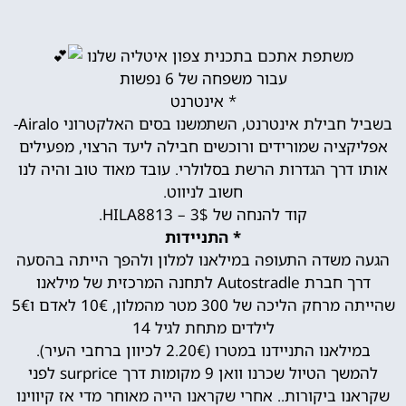
משתפת אתכם בתכנית צפון איטליה שלנו
עבור משפחה של 6 נפשות
* אינטרנט
בשביל חבילת אינטרנט, השתמשנו בסים האלקטרוני Airalo-
אפליקציה שמורידים ורוכשים חבילה ליעד הרצוי, מפעילים
אותו דרך הגדרות הרשת בסלולרי. עובד מאוד טוב והיה לנו
חשוב לניווט.
קוד להנחה של 3$ – HILA8813.
* התניידות
הגעה משדה התעופה במילאנו למלון ולהפך הייתה בהסעה
דרך חברת Autostradle לתחנה המרכזית של מילאנו
שהייתה מרחק הליכה של 300 מטר מהמלון, 10€ לאדם ו5€
לילדים מתחת לגיל 14
במילאנו התניידנו במטרו (2.20€ לכיוון ברחבי העיר).
להמשך הטיול שכרנו וואן 9 מקומות דרך surprice לפני
שקראנו ביקורות.. אחרי שקראנו הייה מאוחר מדי אז קיווינו