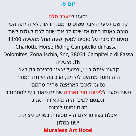
יום 5-
נסענו ל
מעבר סלה
קר שם למעלה אבל פשוט מהמם. הראות לא הייתה הכי
טובה באותו היום אז שימו לב אם שווה לכם לעלות לשם
נסענו לרכיבה על סוסים למשך שעה החל מהשעה 11:00
Charlotte Horse Riding Campitello di Fassa –
Dolomites, Zona Ischia, Snc, 38031 Campitello di Fassa
TN, איטליה
קבענו איתה ב11, בפועל יצאנו לרכיבה רק ב12.
היה נחמד מתאים לילדים, הרכיבה הייתה חמודה
נסענו לאגם קאראצה שהיה מהמם
משם נסענו ל
לימונה סול גארדה
שהייה מאוד כיף להסתובב
ונכנסנו למים והיה מזג אוויר תענוג
משם נסענו לורונה
אכלנו בפורטו אלגרה – מסעדת בשרים מצוינת
ישנו במלון
Muraless Art Hotel