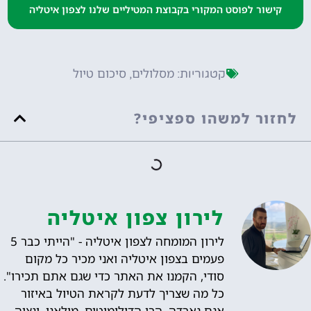
קישור לפוסט המקורי בקבוצת המטיליים שלנו לצפון איטליה
Ponte tibetano PONTE NEL
ויה טורינו
Molveno
אגם קארצה
שכונת נבילי
יקב דומיניקוס
לימונה סול גארדה
מפעל חומץ בלסמי
QC terme dolomiti
CIELO
מסלולים
סיכום טיול
קטגוריות:
,
לחזור למשהו ספציפי?
לירון צפון איטליה
לירון המומחה לצפון איטליה - "הייתי כבר 5
פעמים בצפון איטליה ואני מכיר כל מקום
סודי, הקמנו את האתר כדי שגם אתם תכירו".
כל מה שצריך לדעת לקראת הטיול באיזור
אגם גארדה, הרי הדולומיטים, מילאנו, ונציה,