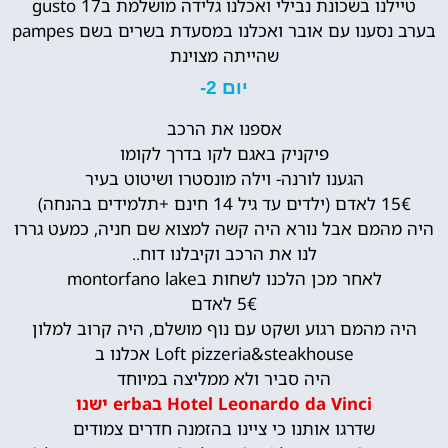
טיילנו בשכונת נבילי ואכלנו גלידה מושלמת בgusto 17
בערב נסענו עם אובר ואכלנו במסעדת בשרים בשם pampes
שהייתה מצוינת
יום 2-
אספנו את הרכב
פיקניק באגם לקו בדרך לקומו
הגענו לורנה- וילה מונסטרו ושיטוט בעיר
15€ לאדם (ילדים עד גיל 14 חינם +תלמידים בהנחה)
היה מהמם אבל נורא היה קשה למצוא שם חניה, כמעט גררו
לנו את הרכב וקיבלנו דוח..
לאחר מכן הלכנו לשחות בmontorfano lake
5€ לאדם
היה מהמם רגוע ושקט עם נוף מושלם, היה קרוב למלון
Loft pizzeria&steakhouse אכלנו ב
היה סביר ולא ממליצה במיוחד
Hotel Leonardo da Vinci בerba ישנו
שדרגו אותנו כי ציינו בהזמנה חדרים צמודים