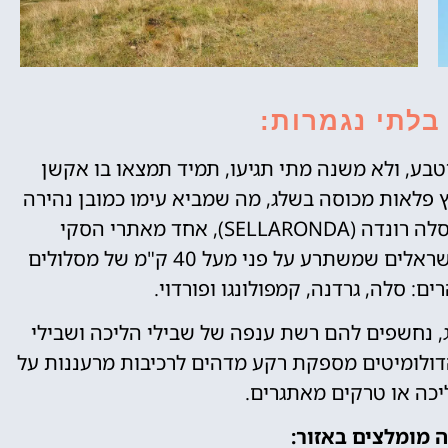
לתי נגמרות:
בע, ולא משנה מתי תגיעו, תמיד תמצאו בו אקשן
ץ פלאות מכוסה בשלג, מה שמביא עימו כמובן נהירה
של חובבי סקי וסנובורד. באזור תמצאו את סלה רונדה (SELLARONDA), אחד מאתרי הסקי
המפורסמים בעולם, אתר אהוב במיוחד בקרב ישראלים שמשתרע על פני מעל 40 ק"מ של מסלולים
ם: סלה, גרדנה, קמפולונגו ופורדוי.
, נחשפים להם רשת ענפה של שבילי הליכה ושבילי
הדולומיטים מספקת רקע מדהים לרכיבות מרעננות על
ליכה או טרקים מאתגרים.
 מומלצים באזור: