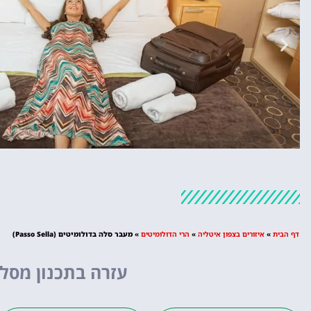
מלונות
מציאת מלון
דף הבית
»
איזורים בצפון איטליה
»
הרי הדולומיטים
»
מעבר סלה בדולומיטים (Passo Sella)
מומלץ?
עזרה בתכנון מסלו
לחצו
פה!