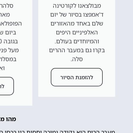
מבולצאנו לקורטינה
סלהרו
ד'אמפצו בסיור של יום
מאתר
שלם באחד מהאזורים
הפופולאר
האלפיניים היפים
ביום ש
והמיוחדים בעולם.
בקרו גם במעבר ההרים
מעל פני
סלה.
במסלול
וא
להזמנת הסיור
לח
מהו מע
מעבר הרים הוא נקודה נמוכה יחסית בין רכסי ה