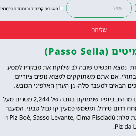
מאשר/ת קבלת דיוור וחומרים פרסומיים
שליחה
Passo Se)
מות, נמצא תכשיט שובה לב שלוקח את מבקריו למסע
בתולי. אם אתם משתוקקים למצוא נופים ציוריים,
ים הבאים למעבר סלה- גן העדן האלפיני הכובש.
מעבר ההרים סלה, או פאסו סלה, הוא מעבר הרים מרהיב ביופיו שממוקם בגובה של 2,244 מטרים מעל
חוז דרום טירול, ומשמש כמעין קו גבול טבעי. המעבר
מוקף ארבע פסגות מרהיבות שמכונות יחד כקבוצת סלה: Piz Boè, Sasso Levante, Cima Pisciadù ו-
Piz da L