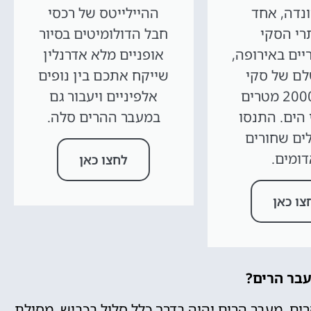
נדה, אחד
ההיילייטס של רכסי
י הסקי
חבל הדולומיטים בסיור
יים באירופה,
אופניים מלא אדרנלין
לם של סקי
שייקח אתכם בין נופים
בגובה 2000 מטרים
אלפיניים ויעבור גם
 הים. התנסו
במעבר ההרים סלה.
ים שחורים
דומים.
לחצו כאן
צו כאן
בר הרים?
רים. מעבר הרים יהיה בדרך כלל סלול בכביש, מסילת