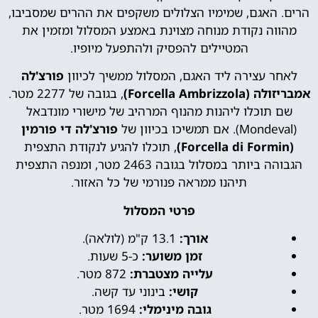
הרים. האגם, שמימיו הצלולים משקפים את ההרים שמסביבו,
מהווה נקודת מנוחה מצוינת באמצע המסלול ומזמין את
המטיילים להפסיק ולהתפעל מיופיו.
לאחר עצירה ליד האגם, המסלול ממשיך לכיוון
פורצ'לה
אמבריזולה (Forcella Ambrizzola)
, בגובה של 2277 מטר.
שם תוכלו ליהנות מהנוף המרהיב של מישורי מונדבאל
(Mondeval). אם תמשיכו בכיוון של
פורצ'לה די פורמין
(Forcella di Formin)
, תוכלו להגיע לנקודת התצפית
הגבוהה ביותר במסלול בגובה 2463 מטר, ומנפה התצפית
תיהנו ממראה פנורמי של כל האזור.
פרטי המסלול
אורך:
13.1 ק"מ (לולאה).
זמן משוער:
כ-5 שעות.
עלייה מצטברת:
872 מטר.
קושי:
בינוני עד קשה.
גובה מינימלי:
1694 מטר.