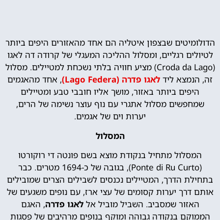
הדולומיטים שבצפון איטליה הם אחד מהאזורים היפים ביותר
לטיולים רגליים, ומסלול ההליכה המעגלי של קרודה דה לאגו
(Croda da Lago) מציע חוויה בלתי נשכחת למטיילים. מסלול
זה, הנמצא ליד
לאגו פדרה (Lago Federa)
, אחד מהאגמים
היפים ביותר באזור, מושך אליו חובבי טבע ומטיילים
שמחפשים מסלול אתגרי עם נוף עוצר נשימה של הרים,
יערות וים של אגמים.
המסלול
המסלול מתחיל בנקודת מוצא בשם פונטה די רוקורטו
(Ponte di Ru Curto), בגובה של כ-1694 מטרים. כבר
בתחילת הדרך, המטיילים נכנסים לשבילים הצרים שמובילים
אותם דרך יערות קסומים של עצי ארז, עם נופים משגעים של
האזור שמסביב. השביל מוביל אל
לאגו פדרה
, האגם
הממוקם בנקודה גבוהה ומוקף בנופים מרהיבים של פסגות