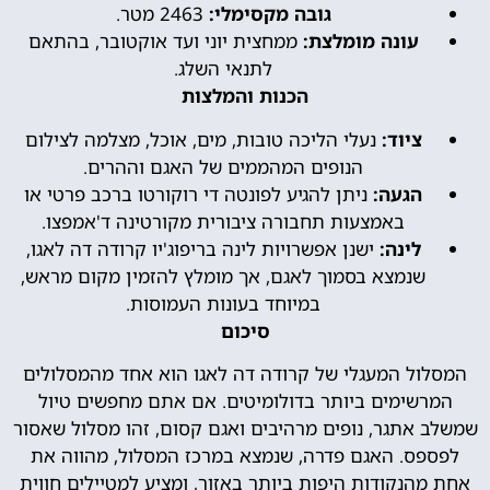
גובה מקסימלי:
2463 מטר.
עונה מומלצת:
ממחצית יוני ועד אוקטובר, בהתאם
לתנאי השלג.
הכנות והמלצות
ציוד:
נעלי הליכה טובות, מים, אוכל, מצלמה לצילום
הנופים המהממים של האגם וההרים.
הגעה:
ניתן להגיע לפונטה די רוקורטו ברכב פרטי או
באמצעות תחבורה ציבורית מקורטינה ד'אמפצו.
לינה:
ישנן אפשרויות לינה בריפוג'יו קרודה דה לאגו,
שנמצא בסמוך לאגם, אך מומלץ להזמין מקום מראש,
במיוחד בעונות העמוסות.
סיכום
המסלול המעגלי של קרודה דה לאגו הוא אחד מהמסלולים
המרשימים ביותר בדולומיטים. אם אתם מחפשים טיול
שמשלב אתגר, נופים מרהיבים ואגם קסום, זהו מסלול שאסור
לפספס. האגם פדרה, שנמצא במרכז המסלול, מהווה את
אחת מהנקודות היפות ביותר באזור, ומציע למטיילים חווית