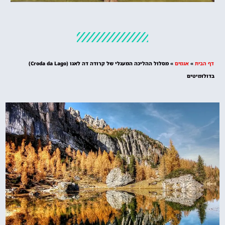
מלונות
מציאת מלון
מומלץ?
דף הבית
»
אגמים
»
מסלול ההליכה המעגלי של קרודה דה לאגו (Croda da Lago)
לחצו
בדולומיטים
פה!