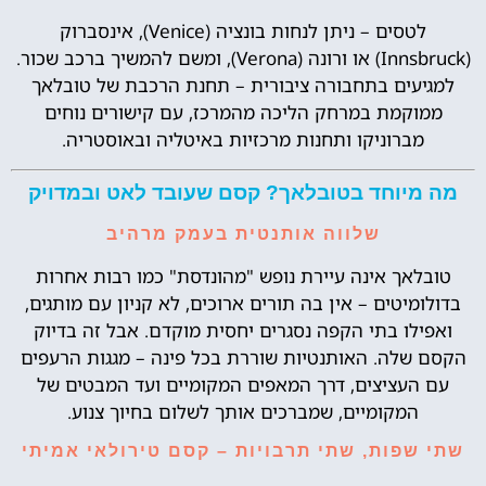
לטסים – ניתן לנחות בונציה (Venice), אינסברוק
(Innsbruck) או ורונה (Verona), ומשם להמשיך ברכב שכור.
למגיעים בתחבורה ציבורית – תחנת הרכבת של טובלאך
ממוקמת במרחק הליכה מהמרכז, עם קישורים נוחים
מברוניקו ותחנות מרכזיות באיטליה ובאוסטריה.
מה מיוחד בטובלאך? קסם שעובד לאט ובמדויק
שלווה אותנטית בעמק מרהיב
טובלאך אינה עיירת נופש "מהונדסת" כמו רבות אחרות
בדולומיטים – אין בה תורים ארוכים, לא קניון עם מותגים,
ואפילו בתי הקפה נסגרים יחסית מוקדם. אבל זה בדיוק
הקסם שלה. האותנטיות שוררת בכל פינה – מגגות הרעפים
עם העציצים, דרך המאפים המקומיים ועד המבטים של
המקומיים, שמברכים אותך לשלום בחיוך צנוע.
שתי שפות, שתי תרבויות – קסם טירולאי אמיתי