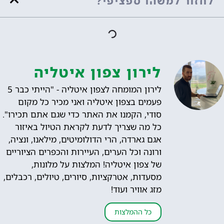
לחזור למשהו ספציפי?
לירון צפון איטליה
לירון המומחה לצפון איטליה - "הייתי כבר 5
פעמים בצפון איטליה ואני מכיר כל מקום
סודי, הקמנו את האתר כדי שגם אתם תכירו".
כל מה שצריך לדעת לקראת הטיול באיזור
אגם גארדה, הרי הדולומיטים, מילאנו, ונציה,
ורונה וכל הערים, העיירות והכפרים הציוריים
של צפון איטליה! המלצות על מלונות,
מסעדות, אטרקציות, סיורים, טיולים, רכבלים,
מזג אוויר ועוד!
כל ההמלצות