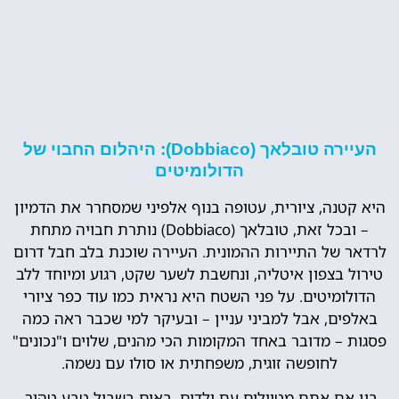
העיירה טובלאך (Dobbiaco): היהלום החבוי של
הדולומיטים
היא קטנה, ציורית, עטופה בנוף אלפיני שמסחרר את הדמיון
– ובכל זאת, טובלאך (Dobbiaco) נותרת חבויה מתחת
לרדאר של התיירות ההמונית. העיירה שוכנת בלב חבל דרום
טירול בצפון איטליה, ונחשבת לשער שקט, רגוע ומיוחד ללב
הדולומיטים. על פני השטח היא נראית כמו עוד כפר ציורי
באלפים, אבל למביני עניין – ובעיקר למי שכבר ראה כמה
פסגות – מדובר באחד המקומות הכי מהנים, שלוים ו"נכונים"
לחופשה זוגית, משפחתית או סולו עם נשמה.
בין אם אתם מטיילים עם ילדים, באים בשביל טבע טהור,