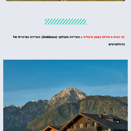
מלונות
מציאת מלון
מומלץ?
דף הבית
»
עיירות בצפון איטליה
»
העיירה טובלאך (Dobbiaco): העיירה הציורית של
לחצו
הדולומיטים
פה!