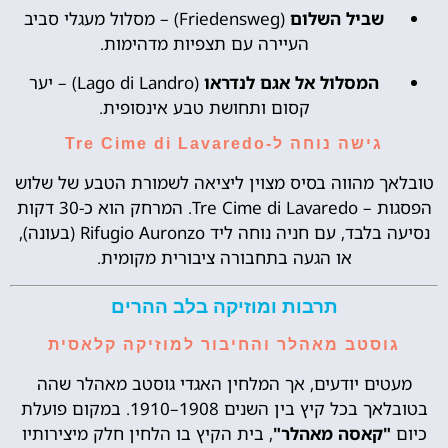
שביל השלום
(Friedensweg) – מסלול מעגלי סביב
העיירה עם תצפיות מדהימות.
המסלול אל אגם לנדראו
(Lago di Landro) – יער
קסום ותחושת טבע אינסופית.
גישה נוחה ל-Tre Cime di Lavaredo
טובלאך מהווה בסיס מצוין ליציאה לשמורת הטבע של שלוש
הפסגות – Tre Cime di Lavaredo. המרחק הוא כ-30 דקות
נסיעה בלבד, עם חניה נוחה ליד Rifugio Auronzo (בעונה),
או הגעה בתחבורה ציבורית מקומית.
תרבות ומוזיקה בלב ההרים
גוסטב מאהלר והחיבור למוזיקה קלאסית
מעטים יודעים, אך המלחין האגדי גוסטב מאהלר שהה
בטובלאך בכל קיץ בין השנים 1908–1910. במקום פועלת
כיום
"קאסה מאהלר"
, בית הקיץ בו הלחין חלק מיצירותיו