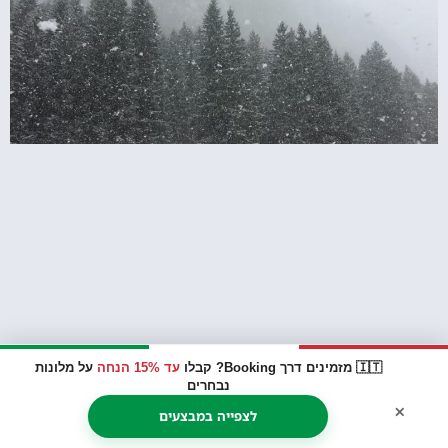
🇮🇹 מזמינים דרך Booking? קבלו
עד 15% הנחה
על מלונות
איך לנהוג בשלג בהרי הדולומיטים? אנחנו
נבחרים
×
עשינו את זה ויש לנו כמה טיפים ואזהרות
לצפייה במבצעים