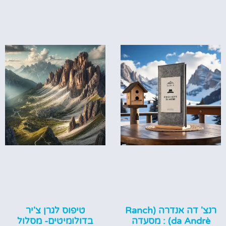
רנצ' דה אנדרה (Ranch
טיפוס לגרן צ'יר
da Andrè‏) : מסעדה
בדולומיטים- מסלול