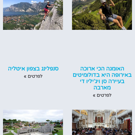
האומגה הכי ארוכה
סנפלינג בצפון איטליה
באירופה היא בדולומיטים
לפרטים »
בעיירה סן ויג'יליו די
מארבה
לפרטים »