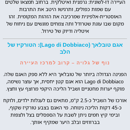
העיירה דו-לשונית: גרמנית ואיטלקית. ברחוב תמצאו שלטים
עם שמות כפולים, ותרגישו היטב את התרבות
האוסטרית-אלפינית שמרכיבה את הזהות המקומית. זהו
מקום שבו עוגת שטרודל ותה צמחים מוגשים עם ניחוח של
איטליה ודיוק של טירול.
אגם טובלאך (Lago di Dobbiaco): הטורקיז של
הלב
נוף של גלויה – קרוב למרכז העיירה
הפנינה הגדולה ביותר של טובלאך היא ללא ספק האגם שלה.
Lago di Dobbiaco הוא אגם קטן יחסית, אך עוצר נשימה,
מוקף יערות מחטניים ושביל הליכה היקפי מרוצף עץ וחצץ.
אורכו של השביל כ-2.5 ק"מ, מתאים גם לעגלות ילדים, ולוקח
כ-45 דקות הליכה נינוחה. מי האגם בצבע טורקיז שקוף,
ובימי קיץ חמים ניתן לשבת על הספסלים בצל ולצפות
בברווזים ובלב היער שמקיף אותך.