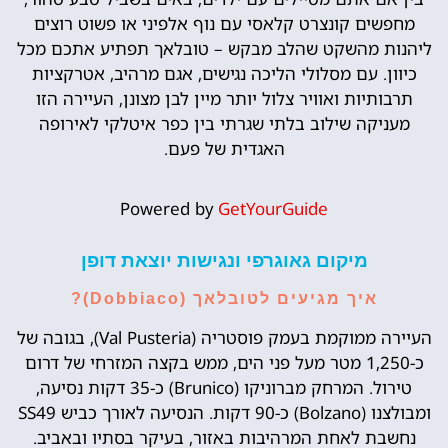
מחפשים קונצרט קלאסי עם נוף אלפיני או פשוט רוצים
ליהנות מהשקט שהלב מבקש – טובלאך תפתיע אתכם מכל
כיוון. עם מסלולי הליכה נגישים, אגם מרהיב, אטרקציות
תרבותיות ואוויר צלול יותר מיין לבן מצונן, העיירה הזו
מעניקה שילוב בלתי שגרתי בין כפר איטלקי לאירופה
האגדית של פעם.
Powered by
GetYourGuide
מיקום גאוגרפי ונגישות יוצאת דופן
איך מגיעים לטובלאך (Dobbiaco)?
העיירה ממוקמת בעמק פוסטריה (Val Pusteria), בגובה של
כ-1,250 מטר מעל פני הים, ממש בקצה המזרחי של דרום
טירול. המרחק מברוניקו (Brunico) כ-35 דקות נסיעה,
ומבולצנו (Bolzano) כ-90 דקות. הנסיעה לאורך כביש SS49
נחשבת לאחת המרהיבות באזור, בעיקר בסתיו ובאביב.