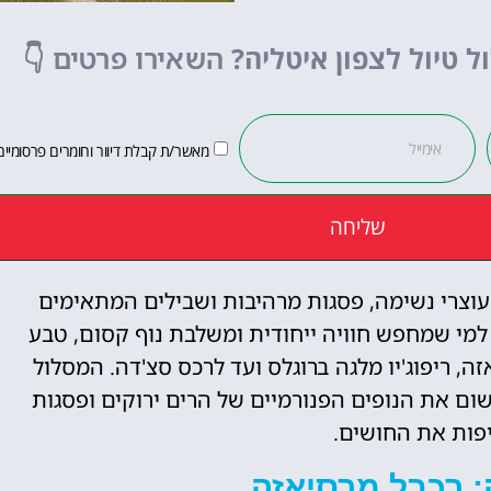
לחצו פה!
ל טיול לצפון איטליה?
השאירו פרטים
👇
מאשר/ת קבלת דיוור וחומרים פרסומיים
שליחה
 עוצרי נשימה, פסגות מרהיבות ושבילים המתאימים
למי שמחפש חוויה ייחודית ומשלבת נוף קסום, טבע
ה, ריפוג'יו מלגה ברוגלס ועד לרכס סצ'דה. המסלול
ם את הנופים הפנורמיים של הרים ירוקים ופסגות
פות את החושים.
 רכבל מרסיאזה