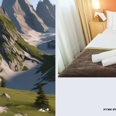
גארדלנד
פארק שעשועים של
לס וסצ'דה
מפספסים!