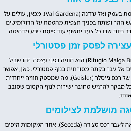
המסע מתחיל בעיירה אורתיזיי (Ortisei), הממוקמת בעמק ואל גרדנה (Val Gardena). מכאן, עולים על
מעלה אותך אל ראש ההר ופותח בפניך תצפית מהממת על הדולומיטים
ר ביום שבו כל צעד יחשוף עוד פיסת טבע מדהימה.
 עצירה לפסק זמן פסטורלי
המסלול המוביל לריפוג'יו מלגה ברוגלס (Rifugio Malga Brogles) הוא חוויה בפני עצמה. זהו שביל
ים אל עבר בקתה מסורתית בנוף פסטורלי. כאן, אפשר
ליהנות מארוחה קלה או קפה מול הנוף המרהיב של רכס גייסלר (Geisler), מה שמספק חוויה ייחודית
ל מבקר להרגיש מחובר ישירות לנוף הקסום שסובב
ותו.
גה מושלמת לצילומים
לאחר המנוחה במלגה ברוגלס, ניתן להמשיך הלאה לעבר רכס סצ'דה (Seceda), אחד המקומות היפים