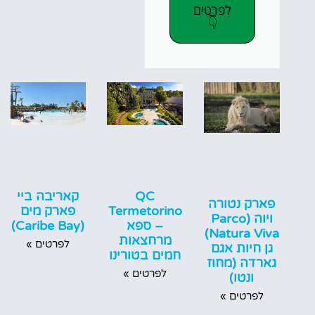
לפרטים
👇
QC
קאריבה ביי
פארק נטורה
Termetorino
פארק מים
ויוה (Parco
– ספא
(Caribe Bay)
Natura Viva)
מרחצאות
לפרטים »
גן חיות אגם
חמים בטורינו
גארדה (מחוז
לפרטים »
ונטו)
לפרטים »