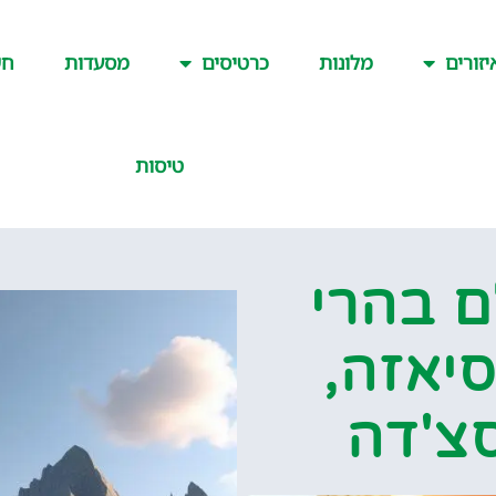
יזורים
מלונות
כרטיסים
מסעדות
חש
טיסות
ם בהרי
סיאזה,
סצ'דה