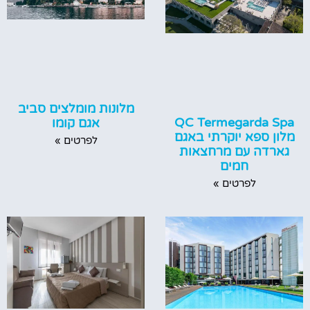
מלונות מומלצים סביב
QC Termegarda Spa
אגם קומו
מלון ספא יוקרתי באגם
לפרטים »
גארדה עם מרחצאות
חמים
לפרטים »