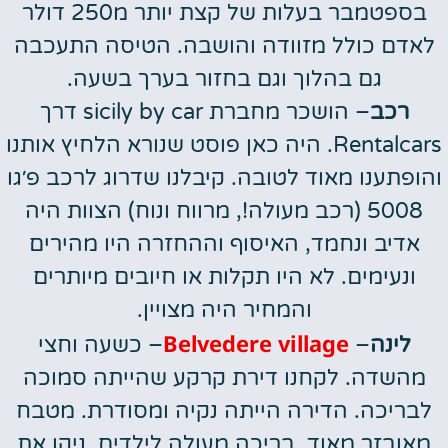
בספטמבר בעלות של קצת יותר מ250 דולר
לאדם כולל מזוודה והושבה. הטיסה התעכבה
גם בהלוך וגם בחזור בערך בשעה.
רכב
– הושכר מחברת sicily by car דרך
Rentalcars. היה כאן פוסט שנורא הלחיץ אותנו
והופתענו מאוד לטובה. קיבלנו שדרוג לרכב פ׳גו
5008 (רכב מעולה!, מרווח ונוח) הצוות היה
אדיב ונחמד, האיסוף וההחזרה היו מהירים
ונעימים. לא היו תקלות או חיובים מיותרים
והמחיר היה מצויין.
Belvedere village
לינה
–
– כשעה וחצי
מהשדה. לקחנו דירת קרקע שהייתה סמוכה
לבריכה. הדירה הייתה נקיה ומסודרת. מטבח
מאובזר מאוד, בריכה מעולה לילדים, ניקו את