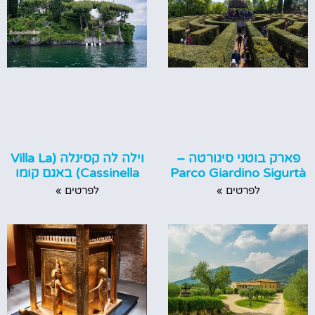
פארק בוטני סיגורטה –
וילה לה קסינלה (Villa La
Parco Giardino Sigurtà
Cassinella) באגם קומו
לפרטים »
לפרטים »