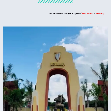
מציאת מלון
מומלץ?
דף הבית
»
סיכום טיול
»
פעם ראשונה באגם גארדה
לחצו
פה!