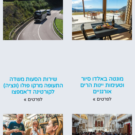
מונטה באלדו סיור
שירות הסעות משדה
וטעימות יינות הרים
התעופה מרקו פולו (ונציה)
אורגניים
לקורטינה ד'אמפצו
לפרטים »
לפרטים »