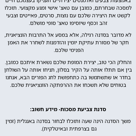
באמצעות צבעים ואלמנטים יצירתיים תעניקו בעצמכם חיים
למסכה שבחרתם, כמובן עם טאצ' אישי ומגע מקצועי. תוכלו
לקשט את היצירה שלכם עם נוצות, סרטים, פאייטים וצבעי
זהב וכסף שיוסיפו טאצ' סופי מושלם.
לא מדובר בסדנה רגילה, אלא במסע אל התרבות הונציאנית,
חקר של מסורת עתיקת יומין והזדמנות לשחרר את האמן
הפנימי שלכם.
והחלק הכי טוב, יצירת המופת שלכם נשארת איתכם כמובן.
בין אם תתלו אותה על הקיר בסלון, תניחו אותה על השולחן
בחדר או שתשתמשו בה כתחפושת לחג הפורים הבא, אנחנו
בטוחים שלא תשכחו את ההרפתקה הוונציאנית שלכם.
סדנת צביעת מסכות- מידע חשוב:
משך הסדנה הינה שעה ותוכלו לבחור בסדנה באנגלית (זמין
גם בצרפתית ובאיטלקית).