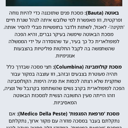
באוטה (Bauta):
מסכת פנים שתוכננה כדי להיות נוחה
ופרקטית, וזו מאפשרת למי שלובש איתה לנהל שגרת חיים
'תקינה'- לאכול, לשתות ולדבר בחופשיות מבלי להסיר אותה.
מסכת הבאוטה שימשה בעיקר גברים, והיא הפכה
לפופולארית כל כך בעיר, עד שהוסדרה על ידי הממשלה
שהשתמשה בה לקבל החלטות פוליטיות בהצבעות
אנונימיות.
מסכת קולומבינה (Columbina):
חצי מסכה שבדרך כלל
תהיה מעוטרת בצבעים ובזהב, וזו עוצבה במקור עבור
שחקנית שלא רצתה לכסות את פניה היפות. הקולומבינה
הפכה לפופולארית בקרב נשים שהשתתפו בקרנבל של ונציה,
וזהו הייתה מעין התשובה הנשית למסכות הבאוטה
המאסיביות.
מסכת 'מרפאת המגפות' (Medico Della Peste):
אם
נתקלתם בעבר במסכה מוזרה עם מקור ארוך, נתקלתם
במסכת 'מרפאת המגפות'. המדיקו דלה פסטה נועדה להגן