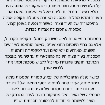
על הלובשים ממנה מפני מגיפות, כשהמקור של המגפה היה
מלא בעשבי תיבול ותבלינים שעל פי האמונה טיהרו את
האוויר והדפו מחלות. המסכה המוזרה מסמלת תקופה אפלה
בהיסטוריה של העיר ונציה, כאשר זו נפגעה באופן קבוע
ממגפות שהסבו לה אבדות כבדות.
המסכות הונציאניות לא שימשו רק במהלך תקופת הקרנבל,
אלא גם בחיי היומיום הוונציאניים, כאשר הותאמו לאירועים
השונים, מאירועים יומיומיים ועד לטקסי דת וחתונות.
המסכות בעיר ונציה היו כה פופולאריות עד שהעיר בעצמה
הכתיבה חוקים שהגדירו מי יכול ללבוש מסכות ומתי ניתן
ללבוש אותן.
כאשר נפלה הרפובליקה של ונציה, מסורת המסכות נפלה
ביחד איתה, אך זו קמה לתחייה בסוף המאה ה-20 בצורה
מעודנת יותר. כיום המסכות של ונציה נחשבות לאחד
מסמליה של העיר, ואלו מספקות הצצה לעבר המרתק של
העיר ולגישתה הייחודית להרמוניה חברתית ושוויון.