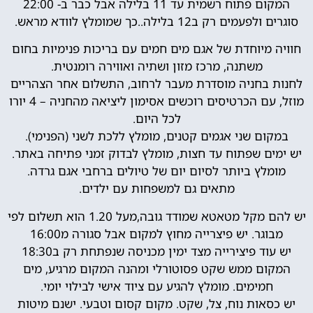
המקום פתוח רשמית עד 11 בלילה אבל כבר ב- 22:00
סוגרים ולפעמים רק ב12 בלילה..כך שמומלץ לוודא מראש.
חוויה מיוחדת של אגם מים חמים עם בריכות פנימיות בחום
משתנה, מרכז מזון ושתיה ואווירה רומנטית.
לחנות בחניה מוסדרת מעבר לרחוב, התשלום אחר הצהריים
מוזל, עם הכרטיסים רוכשים אסימון ליציאה מהחניה – 4 יורו
לכל היום.
במקום שני אגמים קטנים, מומלץ ללכת לשני (הפנימי).
יש ימים שפתוח עד חצות, מומלץ לבדוק זמני פתיחה באתר.
מומלץ ביותר לסיום יום של טיולים ברחבי אגם גרדה.
מתאים גם למשפחות עם ילדים.
יש להם מקל מטאטא שמודד גובה,מעל 1.20 הוא תשלום לפי
מבוגר. יש פיצרייה מחוץ למקום אבל סגורה מ16:00
יש עוד פיצירייה מצד ימין מכניסה שנפתחת רק ב18:30
המקום ממש שקט פסוטורלי ומהנה המקום מרגיע, מים
חמימים. מומלץ להגיע עם ציוד אישי לבילוי יומי.
יש כסאות נוח, צל, שקט. מקום קסום וטבעי. ישנם מיטות