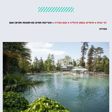
מלונות
מציאת מלון
מומלץ?
דף הבית
»
איזורים בצפון איטליה
»
אגם גארדה
»
מעיינות חמים (מרחצאות חמים) אגם
לחצו
גארדה
פה!