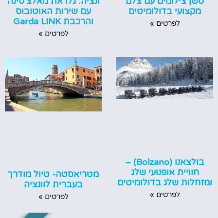
סשן צילומים עם צלם
ונציה: גלו את מאלצ'סינה
מקצועי בדולומיטים
עם שירות האוטובוס
והרכבת Garda LINK
לפרטים »
לפרטים »
בולצאנו (Bolzano) –
חוויית אופנועי שלג
מטריאסטה- טיול מודרך
ומזחלות שלג בדולומיטים
בעברית לוונציה
לפרטים »
לפרטים »