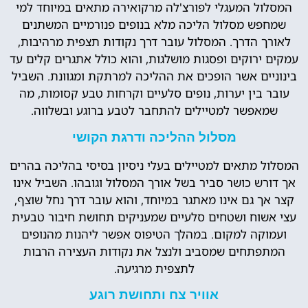
המסלול המעגלי לפורצ'לה מרקואירה מתאים במיוחד למי
שמחפש מסלול הליכה מלא בנופים פנורמיים המשתנים
לאורך הדרך. המסלול עובר דרך נקודות תצפית מרהיבות,
עמקים ירוקים ופסגות מושלגות, והוא כולל אתגרים קלים עד
בינוניים אשר הופכים את ההליכה למרתקת ומגוונת. השביל
עובר בין יערות, נופים סלעיים וקרחות טבע קסומות, מה
שמאפשר למטיילים להתחבר לטבע ברוגע ובשלווה.
מסלול ההליכה ודרגת הקושי
המסלול מתאים למטיילים בעלי ניסיון בסיסי בהליכה בהרים
אך דורש כושר סביר בשל אורך המסלול וגובהו. השביל אינו
קצר אך גם אינו מאתגר במיוחד, והוא עובר דרך נחל שוצף,
עצי אשוח ושטחים סלעיים שמעניקים תחושת חיבור טבעית
ועמוקה למקום. במהלך הטיפוס אפשר ליהנות מהנופים
המתפתחים שמסביב ולנצל את נקודות העצירה הרבות
לתצפית מרגיעה.
אוויר צח ותחושת רוגע