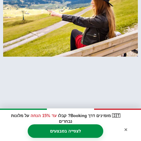
🇮🇹 מזמינים דרך Booking? קבלו
עד 15% הנחה
על מלונות
נבחרים
×
לצפייה במבצעים
15 אטרקציות ואתרי תיירות חובה באזור