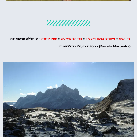
מלונות
מציאת מלון
מומלץ?
דף הבית
»
איזורים בצפון איטליה
»
הרי הדולומיטים
»
עמק קדורה
»
פורצ'לה מרקואירה
לחצו
(Forcella Marcuoira) – מסלול מעגלי בדולומיטים
פה!