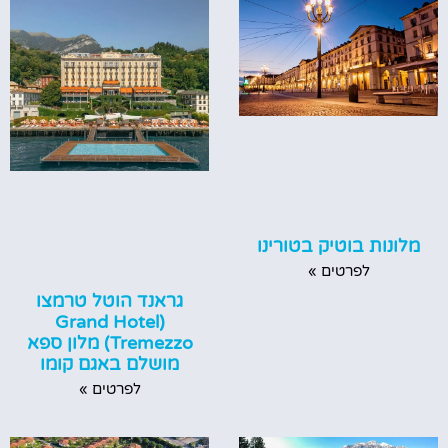
מלונות בוטיק בטורינו
לפרטים »
גראנד הוטל טרמצו
(‪Grand Hotel
Tremezzo‬) מלון ספא
מושלם באגם קומו
לפרטים »