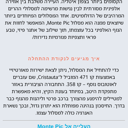
הקסומים ביותר בצפון איטליה. העיירה משלבת בין אווירה
אלפינית מסורתית לבין נגישות מרשימה למסלולי ההרים
המרהיבים של הדולומיטים. אחד המסלולים המיוחדים ביותר
שיוצאים ממנה הוא מסלול Monte Pic, המאפשר לחוות את
הנוף האלפיני בכל עוצמתו, תוך שילוב של אתגר פיזי, טבע
פראי ותצפיות פנורמיות נדירות/
איך מגיעים לנקודת ההתחלה
כדי להתחיל את המסלול, ניתן לצאת ישירות מאורטיזיי
באמצעות קו 471 המוביל ל־Cristauta, שם עוברים
לאוטובוס נוסף – קו 358. התחבורה הציבורית באזור
מתפקדת היטב, במיוחד בעונת הקיץ, והיא מאפשרת
למטיילים להימנע מהצורך ברכב פרטי וליהנות מהנוף כבר
בדרך. החיסכון בנהיגה מפותלת הוא יתרון גדול, ובכך נשארת
האנרגיה כולה למסלול עצמו.
העלייה אל Monte Pic