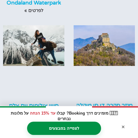
Ondaland Waterpark
לפרטים »
מנזר סקרה די סן מיקלה
סשן צילומים עם צלם
– Sacra di San Michele
מקצועי בדולומיטים
🇮🇹 מזמינים דרך Booking? קבלו
עד 15% הנחה
על מלונות
נבחרים
לפרטים »
לפרטים »
×
לצפייה במבצעים