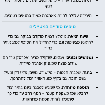
תלות במזג האוויר – ערפל וגשם עלולים להסתיר את
הנוף.
הירידה עלולה להיות מאתגרת מאוד בתנאים רטובים.
טיפים סודיים למטיילים
שעת יציאה
: מומלץ לצאת מוקדם בבוקר, גם כדי
להימנע מצפיפות וגם כדי להגדיל את הסיכוי למזג אוויר
בהיר.
נשנושים נכונים
: אגוזים, שוקולד מריר ואפרסק טרי הם
שילוב מנצח שמעניק אנרגיה מיידית.
ביגוד
: שכבות חכמות – טי־שירט נושם, פליז דק ומעיל
גשם חובה. גם בקיץ מזג האוויר יכול להתהפך.
תוספת מיוחדת
: מי שמגיע לפסגה ביום בהיר יכול
להביא עמו משקפת קטנה – הנוף רחב עד כדי כך
שתוכלו לזהות פסגות מרוחקות.