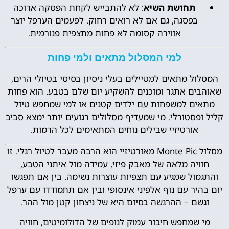
תחושת השיא
: לא להתבייש לקחת הפסקה ארוכה
בפסגה, גם אם לא רואים רחוק. לפעמים הערפל יוצר
אווירה קסומה לא פחות מתצפית פנורמית.
למי המסלול מתאים ולמי פחות
המסלול מתאים למטיילים בעלי ניסיון בסיסי בטיולי הרים,
שאוהבים אתגר ומוכנים להשקיע יום שלם בטבע. הוא פחות
מתאים למשפחות עם ילדים קטנים או למי שמחפש טיול
קליל ופסטורלי. מי שמעדיף מסלולים רגועים יותר ימצא סביב
אורטיזיי שבילים נוחים המתאימים לכל הרמות.
מסלול Monte Pic מאורטיזיי הוא הרבה מעבר לטיול רגלי. זו
חוויה מלאה של מאבק פיזי, עמידה מול איתני הטבע,
והתגמול שמגיע עם תצפיות עוצרות נשימה. בין אם תפגשו
יום בהיר עם נוף אלפיני אינסופי ובין אם תתמודדו עם ערפל
וגשם – ההרגשה בסיום היא של ניצחון קטן מול ההר.
מי שמחפש חיבור עמוק לנופים של הדולומיטים, חוויה