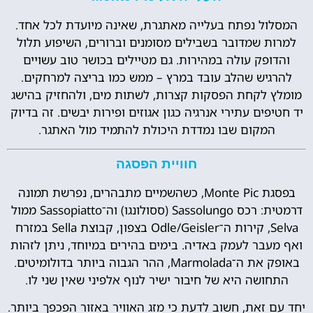
המסלול נפתח בעלייה מאתגרת, שאינה מיועדת לכל אחד.
למרות שמדובר בשבילים מסומנים וברורים, השיפוע תלול
והדופק עולה במהירות. גם מטיילים בכושר טוב עשויים
להרגיש שהלב עובד במרץ – ממש כמו בריצה למרחקים.
מומלץ לקחת הפסקות קצרות, לשתות מים, ולהחזיק בהישג
יד חטיפים עתירי אנרגיה כגון אגוזים ופירות יבשים. זה בדיוק
המקום שבו נמדדת היכולת להתמיד מול האתגר.
חוויית הפסגה
בפסגת Monte Pic, כשהשמיים מתבהרים, נפרשת תמונה
דרמטית: רכס Sassolungo (ססולונגו) וה־Sassopiatto ממול
Selva, קירות ה־Odle/Geisler בצפון, קבוצת Sella במזרח
ואף מעבר לעמק באדיה. בימים בהירים במיוחד, ניתן לזהות
באופק את ה־Marmolada, ההר הגבוה ביותר בדולומיטים.
התחושה היא של חיבור ישיר לנוף אלפיני שאין שני לו.
יחד עם זאת, חשוב לדעת כי מזג האוויר באזור הפכפך ביותר.