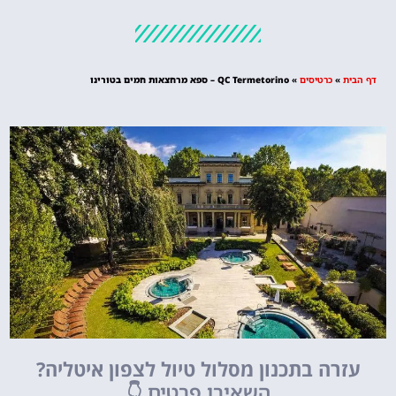
מלונות
מציאת מלון
מומלץ?
דף הבית
»
כרטיסים
»
QC Termetorino – ספא מרחצאות חמים בטורינו
לחצו
פה!
עזרה בתכנון מסלול טיול לצפון איטליה?
השאירו פרטים
👇