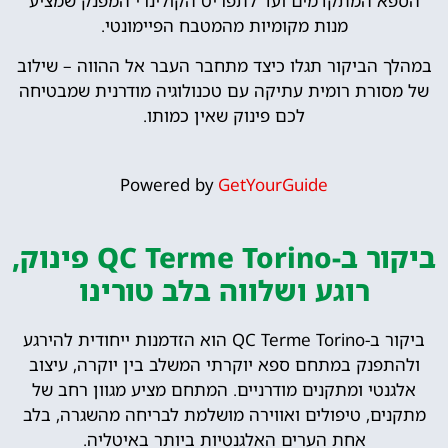
הספא המתקדמים ועד לתפריט הקולינרי המפנק שמציע
מנות מקומיות מהמטבח הפיימונטי.
במהלך הביקור תגלו כיצד מתחבר העבר אל ההווה – שילוב
של מסורת רומית עתיקה עם טכנולוגיה מודרנית שמבטיחה
לכם פינוק שאין כמותו.
Powered by
GetYourGuide
ביקור ב-QC Terme Torino פינוק,
רוגע ושלווה בלב טורינו
ביקור ב-QC Terme Torino הוא הזדמנות ייחודית להירגע
ולהתפנק במתחם ספא יוקרתי המשלב בין יוקרה, עיצוב
אלגנטי ומתקנים מודרניים. המתחם מציע מגוון רחב של
מתקנים, טיפולים ואווירה מושלמת לבריחה מהשגרה, בלב
אחת הערים האלגנטיות ביותר באיטליה.