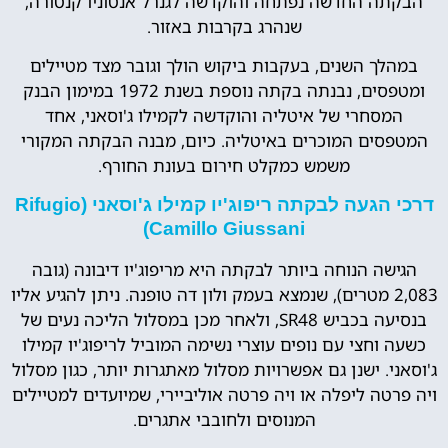
הבקתה החדשה נפתחה והוקדשה לגנרל אנטוניו קנטורה,
שנהרג בקרבות באזור.
במהלך השנים, בעקבות ביקוש הולך וגובר מצד מטיילים
ומטפסים, נבנתה בקתה נוספת בשנת 1972 במימון הבנק
המסחרי של איטליה והוקדשה לקמילו ג'וסאני, אחד
המטפסים המוכרים באיטליה. כיום, מבנה הבקתה המקורי
משמש כמקלט חירום בעונת החורף.
דרכי הגעה לבקתה ריפוג'יו קמילו ג'וסאני (Rifugio
Camillo Giussani)
הגישה הנוחה ביותר לבקתה היא מריפוג'יו דיבונה (גובה
2,083 מטרים), שנמצא בעמק ולון דה טופנה. ניתן להגיע אליו
בנסיעה בכביש SR48, ולאחר מכן במסלול הליכה נעים של
כשעה וחצי עם נופים עוצרי נשימה המוביל לריפוג'יו קמילו
ג'וסאני. ישנן גם אפשרויות מסלול מאתגרות יותר, כגון מסלול
ויה פרטה ליפלה או ויה פרטה אוליביירי, שמיועדים למטיילים
המנוסים ולחובבי אתגרים.