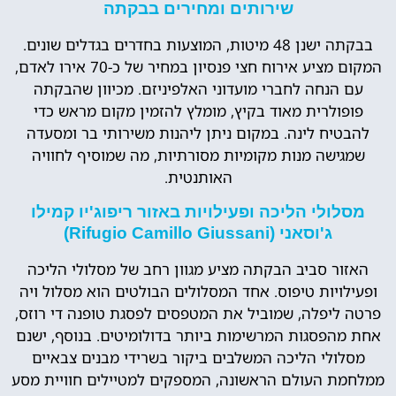
שירותים ומחירים בבקתה
בבקתה ישנן 48 מיטות, המוצעות בחדרים בגדלים שונים.
המקום מציע אירוח חצי פנסיון במחיר של כ-70 אירו לאדם,
עם הנחה לחברי מועדוני האלפיניזם. מכיוון שהבקתה
פופולרית מאוד בקיץ, מומלץ להזמין מקום מראש כדי
להבטיח לינה. במקום ניתן ליהנות משירותי בר ומסעדה
שמגישה מנות מקומיות מסורתיות, מה שמוסיף לחוויה
האותנטית.
מסלולי הליכה ופעילויות באזור ריפוג'יו קמילו
ג'וסאני (Rifugio Camillo Giussani)
האזור סביב הבקתה מציע מגוון רחב של מסלולי הליכה
ופעילויות טיפוס. אחד המסלולים הבולטים הוא מסלול ויה
פרטה ליפלה, שמוביל את המטפסים לפסגת טופנה די רוזס,
אחת מהפסגות המרשימות ביותר בדולומיטים. בנוסף, ישנם
מסלולי הליכה המשלבים ביקור בשרידי מבנים צבאיים
ממלחמת העולם הראשונה, המספקים למטיילים חוויית מסע