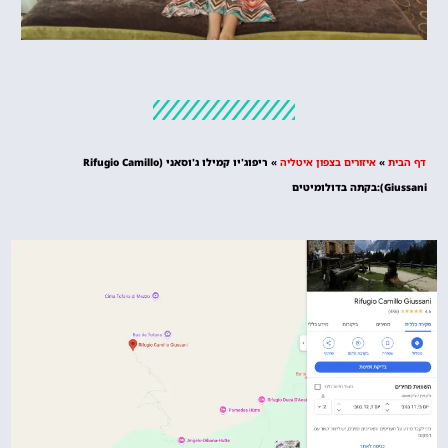
מלונות
מציאת מלון
מומלץ?
דף הבית
»
איזורים בצפון איטליה
»
ריפוג'יו קמילו ג'וסאני (Rifugio Camillo
לחצו
Giussani):בקתה בדולומיטים
פה!