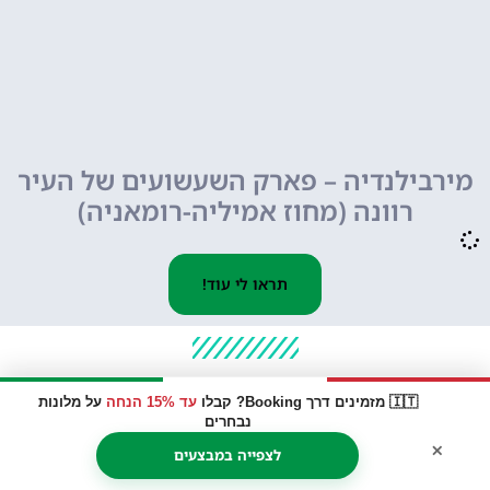
מירבילנדיה – פארק השעשועים של העיר
רוונה (מחוז אמיליה-רומאניה)
תראו לי עוד!
עוד בנושא
🇮🇹 מזמינים דרך Booking? קבלו
עד 15% הנחה
על מלונות
נבחרים
×
לצפייה במבצעים