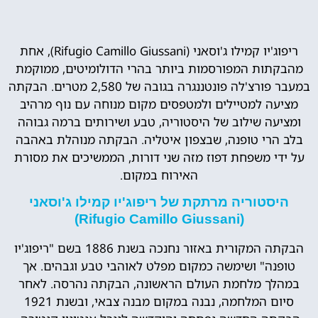
ריפוג'יו קמילו ג'וסאני (Rifugio Camillo Giussani), אחת
מהבקתות המפורסמות ביותר בהרי הדולומיטים, ממוקמת
במעבר פורצ'לה פונטננגרה בגובה של 2,580 מטרים. הבקתה
מציעה למטיילים ולמטפסים מקום מנוחה עם נוף מרהיב
ומציעה שילוב של היסטוריה, טבע ושירותים ברמה גבוהה
בלב הרי טופנה, שבצפון איטליה. הבקתה מנוהלת באהבה
על ידי משפחת דפוז מזה שני דורות, הממשיכים את מסורת
האירוח במקום.
היסטוריה מרתקת של ריפוג'יו קמילו ג'וסאני
(Rifugio Camillo Giussani)
הבקתה המקורית באזור נחנכה בשנת 1886 בשם "ריפוג'יו
טופנה" ושימשה כמקום מפלט לאוהבי טבע וגבהים. אך
במהלך מלחמת העולם הראשונה, הבקתה נהרסה. לאחר
סיום המלחמה, נבנה במקום מבנה צבאי, ובשנת 1921