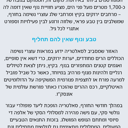
כ-1,700 מטרים מעל פני הים, מציע חוויית נוף שאין דומה לה
– מרחבים ירוקים בקיץ ומרחבי שלג עוצרי נשימה בחורף,
שמשלבים בין טבע פראי, שלווה ורוגע לבין פעילויות וספורט
אתגרי לכל גיל.
טבע ונוף שאין להם תחליף
האזור שמסביב לסאלטריה ידוע במראות עוצרי נשימה
הכוללים הרים מחודדים, יערות ירוקים, כרי דשא אין סופיים,
ואגמים קטנים המתפזרים בנוף. בקיץ, ניתן לצאת לטיולים
רגליים ולהינות מנוף מרהיב במיוחד, כאשר כל שביל מוביל
למרעה פורח או לתצפית פנורמית המשקיפה על הדולומיטים
האיטלקיים, רכס ההרים שהוכרז כאתר מורשת עולמית של
אונסק"ו.
במהלך חודשי החורף, סאלטריה הופכת ליעד פופולרי עבור
גולשי סקי, עם גישה מהירה למסלולי הסקי של אלפה די
סיוסי ומתחם הנופש המושלג. בזכות התנאים הטבעיים
המעולים, המסלולים מתאימים גם לגולשים מתחילים וגם