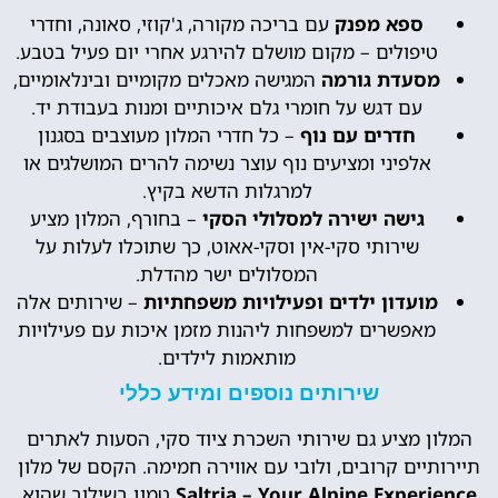
ספא מפנק
עם בריכה מקורה, ג'קוזי, סאונה, וחדרי
טיפולים – מקום מושלם להירגע אחרי יום פעיל בטבע.
מסעדת גורמה
המגישה מאכלים מקומיים ובינלאומיים,
עם דגש על חומרי גלם איכותיים ומנות בעבודת יד.
חדרים עם נוף
– כל חדרי המלון מעוצבים בסגנון
אלפיני ומציעים נוף עוצר נשימה להרים המושלגים או
למרגלות הדשא בקיץ.
גישה ישירה למסלולי הסקי
– בחורף, המלון מציע
שירותי סקי-אין וסקי-אאוט, כך שתוכלו לעלות על
המסלולים ישר מהדלת.
מועדון ילדים ופעילויות משפחתיות
– שירותים אלה
מאפשרים למשפחות ליהנות מזמן איכות עם פעילויות
מותאמות לילדים.
שירותים נוספים ומידע כללי
המלון מציע גם שירותי השכרת ציוד סקי, הסעות לאתרים
תיירותיים קרובים, ולובי עם אווירה חמימה. הקסם של מלון
Saltria – Your Alpine Experience
טמון בשילוב שהוא