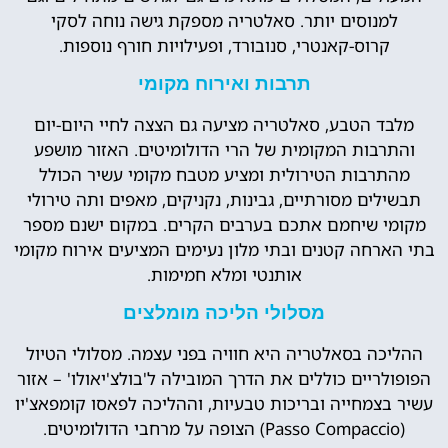
למנוסים יותר. סאלטריה מספקת גישה נוחה לסקי
קרוס-קאנטרי, סנובורד, ופעילויות חורף נוספות.
תרבות ואירוח מקומי
מלבד הטבע, סאלטריה מציעה גם הצצה לחיי היום-יום
והתרבות המקומית של הרי הדולומיטים. האזור מושפע
מהתרבות הטירולית ומציע מטבח מקומי עשיר הכולל
תבשילים מסורתיים, גבינות, נקניקים, מאפים ותה טירולי
מקומי שיחמם אתכם בערבים הקרים. במקום ישנם מספר
בתי הארחה קטנים ובתי מלון נעימים המציעים אירוח מקומי
אותנטי ומלא חמימות.
מסלולי הליכה מומלצים
ההליכה בסאלטריה היא חוויה בפני עצמה. מסלולי הטיול
הפופולריים כוללים את הדרך המובילה ל'בולצ'יאולו' – אזור
עשיר בצמחייה ובריכות טבעיות, וההליכה לפאסו קומפאצ'יו
(Passo Compaccio) הצופה על מרחבי הדולומיטים.