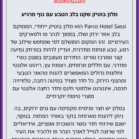
Booking.com
מלון בוטיק שקט בלב הטבע עם נוף מרגיע
Parco Hotel Sassi הוא מלון בוטיק ייחודי, הממוקם
בלב אזור ירוק ושלו, בסמוך לנהר פו ולפארקים
העירוניים. זהו המקום המושלם למי שמחפש שילוב של
רוגע, טבע ונוחות מודרנית, ועדיין להיות במרחק נסיעה
קצר ממרכז טורינו. החדרים מעוצבים בסגנון כפרי
מודרני, עם חללים מרווחים, רצפות עץ, ריהוט אלגנטי
וחלונות גדולים המאפשרים להנות מהאור הטבעי
ומהנוף הירוק. כל חדר מצויד במיטה רחבה, טלוויזיה
חכמה, אינטרנט אלחוטי חינם וחדר רחצה אלגנטי עם
מוצרי טיפוח יוקרתיים.
במלון יש חצר פנימית מקסימה עם גנים ירוקים, בה
ניתן ליהנות מארוחת בוקר באוויר הפתוח. בנוסף,
ישנם שירותי חדר כושר והשכרת אופניים, אידיאליים
למי שרוצה לטייל לאורך הנהר פו ולהכיר את העיר