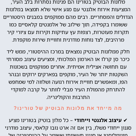
מלונות הבוטיק בטורינו הם פנינות נסתרות בלב העיר,
המציעות אירוח אלגנטי עם מגע אישי שלא תמצאו במלונות
הגדולים והמסחריים. רבים מהם ממוקמים במבנים היסטוריים
ששומרו בקפידה, תוך שילוב של אלמנטים קלאסיים כמו
תקרות מעוטרות, רצפות עץ עתיקות וקירות עם ציורי קיר
מרהיבים, לצד נוחות מודרנית וחוויית שירות מוקפדת.
חלק ממלונות הבוטיק נמצאים במרכז ההיסטורי, ממש ליד
כיכר סן קרלו או הארמון המלכותי, ומציעים עיצוב מסורתי
עם תחושה אצילית אמיתית. אחרים ממוקמים בשכונות
השקטות יותר של העיר, מוקפים בפארקים ירוקים ובנהר
הפו, ומאפשרים חוויית אירוח רגועה ושלווה למי שמחפש
להתרחק מהמולת העיר מבלי לוותר על קרבה למוקדי
התרבות והקולינריה.
מה מייחד את מלונות הבוטיק של טורינו?
✔
עיצוב אלגנטי וייחודי
– כל מלון בוטיק בטורינו מציע
סגנון ייחודי משלו, בין אם זה ארט נובו קלאסי, עיצוב מודרני
מינימליסטי או סגנון תעשייתי ששומר על ההיסטוריה של