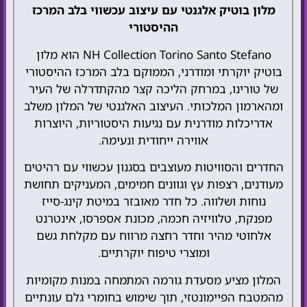
מלון בוטיק אלגנטי עם עיצוב עכשווי בלב המרכז
ההיסטורי
NH Collection Torino Santo Stefano הוא מלון
בוטיק יוקרתי ומודרני, הממוקם בלב המרכז ההיסטורי
של טורינו, במרחק הליכה קצר מהקתדרלה של העיר
ומהארמון המלכותי. העיצוב האלגנטי של המלון משלב
אדריכלות מודרנית עם נגיעות היסטוריות, היוצרות
אווירה ייחודית ונעימה.
החדרים והסוויטות מעוצבים בסגנון עכשווי עם רהיטים
מעודנים, רצפות עץ וגוונים חמימים, המעניקים תחושת
נוחות ושלווה. כל חדר מאובזר במיטת קינג-סייז
מפנקת, טלוויזיה חכמה, מכונת אספרסו, אינטרנט
אלחוטי מהיר וחדר רחצה מרווח עם מקלחת גשם
ומוצרי טיפוח יוקרתיים.
המלון מציע מסעדת גורמה המתמחה במנות מקומיות
מהמטבח הפיימונטזי, תוך שימוש בחומרי גלם עונתיים