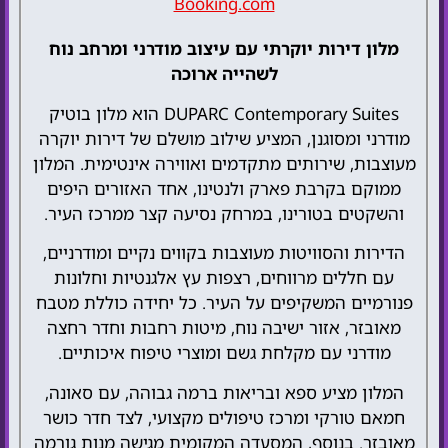
Booking.com
מלון דירות יוקרתי עם עיצוב מודרני ומרחב נוח
לשהייה ארוכה
DUPARC Contemporary Suites הוא מלון בוטיק
מודרני ומסוגנן, המציע שילוב מושלם של דירות יוקרה
מעוצבות, שירותים מתקדמים ואווירה אינטימית. המלון
ממוקם בקרבת פארק ולנטינו, אחד האזורים היפים
והשקטים בטורינו, במרחק נסיעה קצר ממרכז העיר.
הדירות והסוויטות מעוצבות בקווים נקיים ומודרניים,
עם חללים מרווחים, רצפות עץ אלגנטיות וחלונות
פנורמיים המשקיפים על העיר. כל יחידה כוללת מטבח
מאובזר, אזור ישיבה נוח, מיטות רחבות וחדר רחצה
מודרני עם מקלחת גשם ומוצרי טיפוח איכותיים.
המלון מציע ספא ובריאות ברמה גבוהה, עם סאונה,
חמאם טורקי ומרכז טיפולים מקצועי, לצד חדר כושר
מאובזר. בנוסף, המסעדה המקומית מגישה מנות גורמה