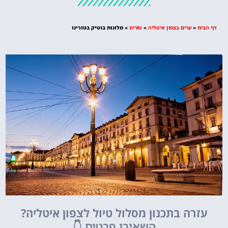
מציאת מלון
מומלץ?
דף הבית
»
ערים בצפון איטליה
»
טורינו
»
מלונות בוטיק בטורינו
לחצו
פה!
עזרה בתכנון מסלול טיול לצפון איטליה?
השאירו פרטים
👇