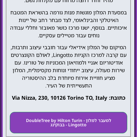
מהיר וחדר רחצה מרווח עם מקלחת גשם.
במסעדת המלון מוגשות מנות גורמה בהשראת המטבח
האיטלקי והבינלאומי, לצד מבחר רחב של יינות
איכותיים. בנוסף, ישנו מרכז כושר מאובזר וחללי עבודה
נוחים עבור מטיילים עסקיים.
המיקום של המלון אידיאלי עבור חובבי עיצוב ותרבות,
עם קרבה למרכז הקניות Lingotto, לאולם הקונצרטים
אודיטוריום אגניי ולמוזיאון המכוניות של טורינו. עם
שירות מעולה, עיצוב ייחודי ונוחות מקסימלית, המלון
מציע חוויית אירוח מיוחדת בלב ההיסטוריה
התעשייתית של העיר.
כתובת: Via Nizza, 230, 10126 Torino TO, Italy
למעבר למלון - DoubleTree by Hilton Turin
Lingotto - בבוקינג