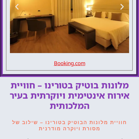
Booking.com
Parco
Hotel Sassi
מלונות בוטיק בטורינו – חוויית
אירוח אינטימית ויוקרתית בעיר
להזמנת
המלון
המלכותית
חוויית מלונות הבוטיק בטורינו – שילוב של
מסורת ויוקרה מודרנית