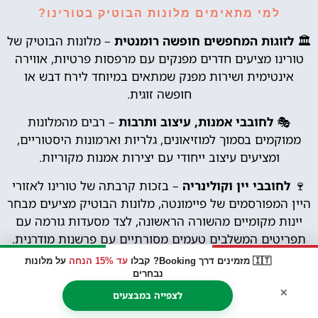
למי מתאימים מלונות הבוטיק בטורינו?
🏛
לזוגות המחפשים חופשה רומנטית
– מלונות הבוטיק של
טורינו מציעים חדרים מפנקים עם מרפסות פרטיות, אווירה
אינטימית ושירות מפנק שמתאים במיוחד לירח דבש או
חופשה זוגית.
🎭
לחובבי אמנות, עיצוב ותרבות
– רבים מהמלונות
ממוקמים בסמוך למוזיאונים, גלריות וארמונות היסטוריים,
ומציעים עיצוב ייחודי עם יצירות אמנות מקוריות.
🍷
לחובבי יין וקולינריה
– בזכות קרבתה של טורינו לאזורי
היין המפורסמים של פיימונטה, מלונות הבוטיק מציעים מבחר
יינות מקומיים מהשורה הראשונה, לצד מסעדות גורמה עם
תפריטים המשלבים טעמים מסורתיים עם פרשנות מודרנית.
🇮🇹 מזמינים דרך Booking? קבלו
עד 15% הנחה
על מלונות
🌿
למטיילים המחפשים רוגע וטבע
– אם אתם מחפשים
נבחרים
חוויית אירוח שקטה יותר, תוכלו למצוא מלונות בוטיק
×
לצפייה במבצעים
באזורים ירוקים עם חצרות פנימיות, גינות מטופחות ונוף