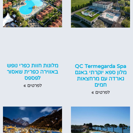
מלונות חוות כפרי נופש
QC Termegarda Spa
באווירה כפרית שאסור
מלון ספא יוקרתי באגם
לפספס
גארדה עם מרחצאות
חמים
לפרטים »
לפרטים »