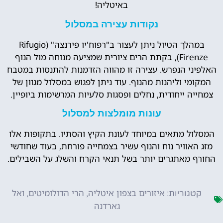
באיטליה!
נקודות עצירה במסלול
במהלך הטיול ניתן לעצור ב"רפוח'יו פירנצה" (Rifugio
Firenze), בקתת הרים ציורית שמציעה מנוחה מול הנוף
האלפיני הנפרש. עצירה זו מהווה הזדמנות להתנסות במטבח
המקומי וליהנות מהנוף. עוד ניתן לפגוש במסלול מגוון של
צמחייה ייחודית, נחלים ופסגות סלעיות המרשימות ביופיין.
עונות מומלצות למסלול
המסלול מתאים במיוחד לעונת הקיץ והסתיו. בתקופות אלו
מזג האוויר נוח והנוף עשיר בצמחייה פורחת, בעוד שחודשי
החורף מאתגרים יותר בשל תנאי הקרח והשלג על השבילים.
איזורים בצפון איטליה
הרי הדולומיטים
ואל
קטגוריות:
,
,
גארדנה