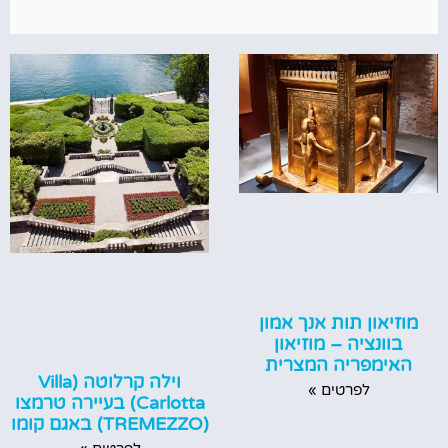
מוזיאון תות אנך אמון
בוונציה – מוזיאון
האימפריה המצרית
וילה קרלוטה (Villa
לפרטים »
Carlotta) בעיירה טרמצו
(TREMEZZO) באגם קומו