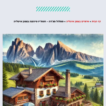
מלונות
מציאת מלון
מומלץ?
דף הבית
»
איזורים בצפון איטליה
»
מסלול סצ'דה – רפוח'יו פירנצה בצפון איטליה
לחצו
פה!