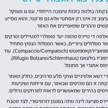
בקתה בולטת בזכות עיצובה הייחודי, עם גג מעוקל
וב זה אינו רק אסתטי אלא גם פרקטי, והוא מסייע
קשים וההרים שמאפיינים את האזור.
ו אלפה די טיירס מהווה יעד פופולרי למטיילים וטרקים
פר מסלולים ציוריים, כאשר המסלול הנפוץ מתחיל
באלפה די סיוזי (Seiser Alm) או באיזור קאמפאצ'יו/קאמפאטש (Compaccio/Compatsch). עוד
מסלול מומלץ יוצא מהבקתה הקרובה, ריפוג'יו בולצאנו (Rifugio Bolzano/Schlernhaus),
וס אתגרי אך מתגמל.
י דשא אלפיניים וצוקי סלע מרהיבים, כחלק מאתר
קתה זו הם מהיפים שבאזור, עם זריחות ושקיעות
ימים בהירים שמאפשרים לראות למרחקים גדולים.
טיירס מציעה לינה נוחה בסגנון דורמיטורי, לצד מטבח