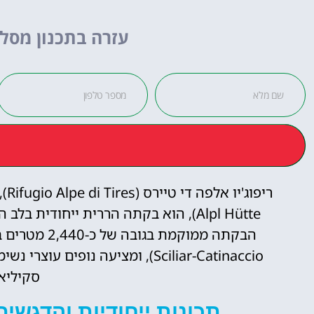
לחצו
פה!
עזרה בתכנון מסלו
Alpl Hütte), הוא בקתה הררית ייחודית 
Sciliar-Catinaccio), ומציעה נו
סקיליאר
תכונות ייחודיות והדגשים 