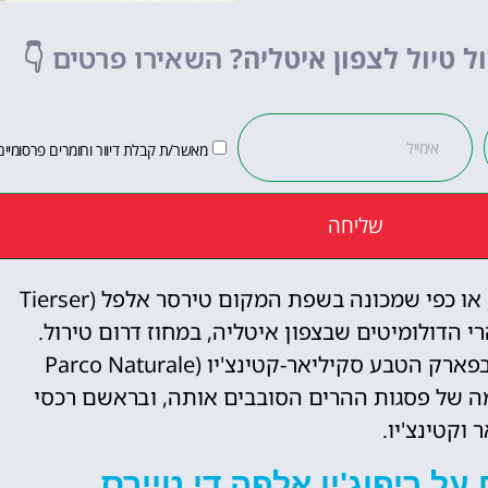
לחצו פה!
ל טיול לצפון איטליה?
השאירו פרטים
👇
מאשר/ת קבלת דיוור וחומרים פרסומיים
שליחה
ריפוג'יו אלפה די טיירס (Rifugio Alpe di Tires), או כפי שמכונה בשפת המקום טירסר אלפל (Tierser
בלב הרי הדולומיטים שבצפון איטליה, במחוז דרום טירול.
הבקתה ממוקמת בגובה של כ-2,440 מטרים בפארק הטבע סקיליאר-קטינצ'יו (Parco Naturale
פים עוצרי נשימה של פסגות ההרים הסובבים אותה, ובראשם רכסי
 וקטינצ'יו.
על ריפוג'יו אלפה די טיירס