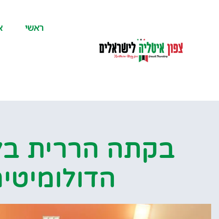
לתוכן
ראשי
א
בקתה הררית בל
הדולומיטי