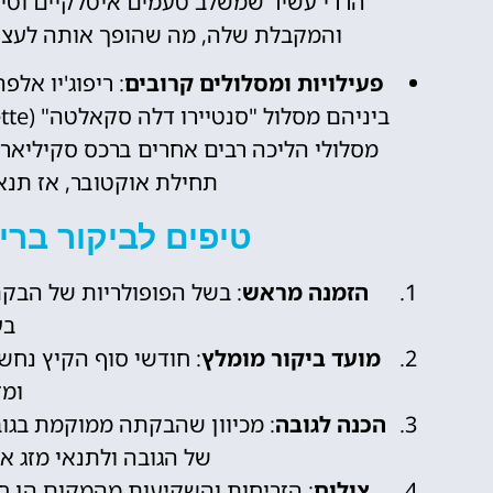
הררי עשיר שמשלב טעמים איטלקיים וטי
והמקבלת שלה, מה שהופך אותה לעצירה
פעילויות ומסלולים קרובים
: ריפוג'יו אל
מסלולי הליכה רבים אחרים ברכס סקיליאר-ק
תחילת אוקטובר, אז תנאי 
טיפים לביקור בריפ
הזמנה מראש
: בשל הפופולריות של הבקת
בע
מועד ביקור מומלץ
: חודשי סוף הקיץ נחשב
ומז
הכנה לגובה
של הגובה ולתנאי מזג א
צילום
: הזריחות והשקיעות מהמקום הן חו