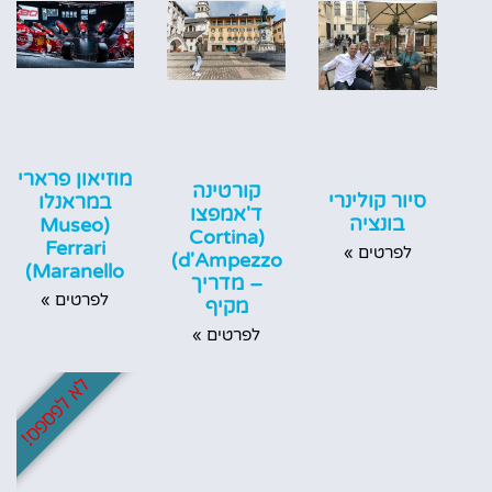
מוזיאון פרארי
קורטינה
סיור קולינרי
במראנלו
ד'אמפצו
בונציה
(Museo
(Cortina
Ferrari
לפרטים »
d'Ampezzo)
Maranello)
– מדריך
לפרטים »
מקיף
לפרטים »
לא לפספס!