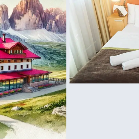
גארדלנד
פארק שעשועים של
מפספסים!