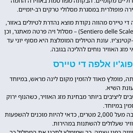
רוליים מקומיים. הבקתה מפורסמת באווירה החמה
 פופולרית במסגרת מסלולי טרקים רב-יומיים.
פה די טיירס מהווה נקודת מוצא נהדרת לטיולים באזור,
ביניהם מסלול "סנטיירו דלה סקאלטה" (Sentiero delle Scalette) – מסלול ויה פרטה מאתגר, וכן
טינצ'יו. עונת הטיולים המומלצת היא מסוף יוני עד
מזג האוויר נוחים להליכה בגובה.
וג'יו אלפה די טיירס
ה, מומלץ מאוד להזמין מקום לינה מראש, במיוחד
ונת השיא.
ים ליציבים ביותר מבחינת מזג האוויר, כשהנוף ירוק
מין במיוחד.
: מכיוון שהבקתה ממוקמת בגובה מעל 2,000 מטרים, כדאי להיות מוכנים להשפעות
וויר שעלולים להשתנות במהירות.
ויה בפני עצמה, כך שמומלץ לתכנן את המסלול כך