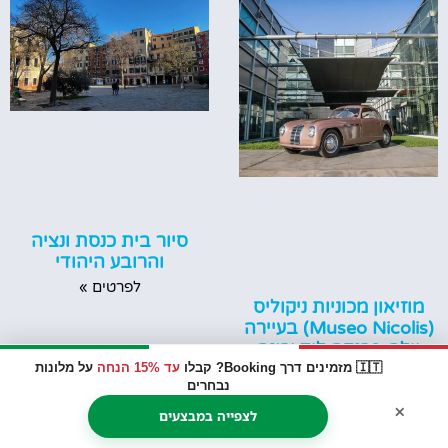
סיור בית כנסת ונציה
והרובע היהודי
לפרטים »
מוזיאון מכוניות ניקוליס
(Museo Nicolis) בעיירה
וילה-פרנקה ליד ורונה
🇮🇹 מזמינים דרך Booking? קבלו
עד 15% הנחה
על מלונות
לפרטים »
נבחרים
×
לצפייה במבצעים