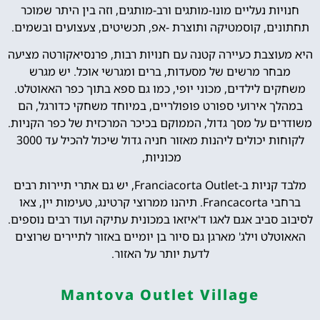
חנויות נעליים מונו-מותגים ורב-מותגים, וזה בין היתר שמוכר
תחתונים, קוסמטיקה ותוצרת -אפ, תכשיטים, צעצועים ובשמים.
היא מעוצבת כעיירה קטנה עם חנויות רבות, פרנסיאקורטה מציעה
מבחר מרשים של מסעדות, ברים ומגרשי אוכל. יש מגרש
משחקים לילדים, מכוני יופי, כמו גם ספא בתוך כפר האאוטלט.
במהלך אירועי ספורט פופולריים, במיוחד משחקי כדורגל, הם
משודרים על מסך גדול, הממוקם בכיכר המרכזית של כפר הקניות.
לקוחות יכולים ליהנות מאזור חניה גדול שיכול להכיל עד 3000
מכוניות,
מלבד קניות ב-Franciacorta Outlet, יש גם אתרי תיירות רבים
ברחבי Francacorta. תיהנו ממרוצי קרטינג, טעימות יין, צאו
לסיבוב סביב אגם לאגו ד'איזאו במכונית עתיקה ועוד רבים נוספים.
האאוטלט וילג' מארגן גם סיור בן יומיים באזור לתיירים שרוצים
לדעת יותר על האזור.
Mantova Outlet Village