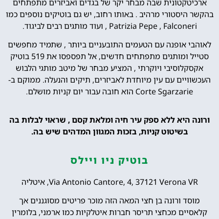
ארכיטקטונית שבה מבחר יקר של בגדים ואביזרים מתפתחים
בהקשר היסטורי מרהיב . באותו רחוב, יש גם בוטיקים נוספים כמו
Patrizia Pepe , Falconeri , ועוד מותגים רבים לביגוד.
לאוהבי אופנה עם הטעמים התובעניים ביותר , שתמיד מחפשים
סטייל ומותגים מתפתחים חדשים, אל תפספסו את 519 בוטיק
אקסקלוסיבי ויוקרתי , המציע מבחר של מיטב מותגי הלבוש
העכשוויים עם עין מיוחדת לאביזרים, תיקים והנעלה. ממוקם ב-
Corte Sgarzarie הוא חובה עבור יום קניות מושלם.
ורונה היא ללא ספק עיר חיה ומלאת קסם , שראוי לבלות בה
בשיטוט קניות, בזכות המגוון המדהים שיש בה.
בוטיק ניו ויילס
Via Antonio Cantore, 4, 37121 Verona VR, איטליה
מוסד ורונה בן חצי המאה הזה מוכר פריטים מסוגננים אך
קלאסיים מכחצי תריסר חברות איטלקיות כמו ארמני, בלומרין