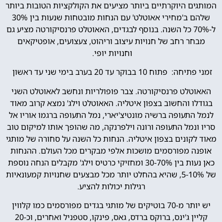
המותגים היוקרתיים ביותר מציעים את הקולקציות הטובות ביותר
שלהם ב'מחירי אאוטלט' עם הנחות מובטחות שנעות בין 30%
ל-70% כל השנה. בנוסף לבגדים, האאוטלט פרנסיקורטה מציע גם
מבחר רחב של חנויות עיצוב וריהוט, צעצועים, אופטיקאים
וחנויות יופי.
זמני פתיחה: פתוח 10 בבוקר עד 20 בערב בימי שני עד ראשון
האאוטלט פרנסיקורטה. צבר פופולריות ונחשב לאאוטלט השני
בגודלו והחשוב בצפון איטליה. האאוטלט וילג' נמצא קרוב מאוד
לנמל התעופה ברשיה מונטיצ'יארי, נמל התעופה ברגמו אוריו אל
סריו ונמל התעופה ורונה וילפרנקה, מה שהופך אותו למיקום טוב
מאוד לקונים בצפון איטליה. הנחות כל השנה על סחורה של מותגי
אופנה מפורסמים מושכות אלפי מבקרים מכל העולם. ההנחות
כאן נעות בין 30-70% ומחזיקי כרטיס וילג' מקבלים הנחה נוספת
של 5-10%, שהיא בהחלט יותר מכל מבצעים שחנויות קמעונאיות
רגילות יכולות להציע.
יש יותר מ-70 בוטיקים של מותגי בגדים מפורסמים כמו קלווין
קליין ג'ינס, ברוקס ברדס, גאס, פינקו, סטפניל ואחרים, וכ-20