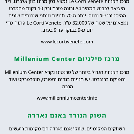
מרכז הקניות Le Corti Venete נמצא בסן מרינו בוון אלברגו, ליד
היציאה לכביש המהיר A4 ורונה מזרח ורק 10 דקות מהמרכז
ההיסטורי של ורונה. יותר מ-70 חנויות ונותני שירותים שונים
נמצאים על שטח של 32,000 מ"ר. Le Corti Venete פתוח מדי
יום מ-9 בבוקר עד 9 בערב.
www.lecortivenete.com
מרכז מילניום Millenium Center
מרכז הקניות הגדול ביותר של טרנטינו נקרא Millenium Center
וממוקם ברוברטו. יש חנויות בגדים וספורט, סופרמרקט ועוד
הרבה.
www.millenniumcenter.info
השוק הנודד באגם גארדה
השווקים המקומיים. שווקי אגם גארדה הם מקומות רועשים