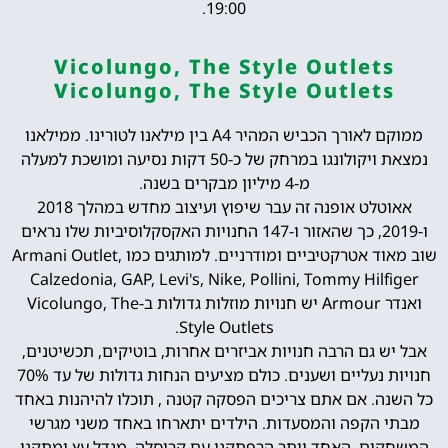
19:00.
Vicolungo, The Style Outlets
Vicolungo, The Style Outlets
ממוקם לאורך הכביש המהיר A4 בין מילאנו לטורינו. ממילאנו
נמצאת ויקולונגו במרחק של כ-50 דקות נסיעה ומושכת למעלה
מ-4 מיליון מבקרים בשנה.
אאוטלט אופנה זה עבר שיפוץ ועיצוב מחדש במהלך 2018
ו-2019, כך שהאזור ו-147 החנויות האקסקלוסיביות שלו נראים
שוב מאוד אטרקטיביים ומודרניים. למותגים כמו Armani Outlet,
Calzedonia, GAP, Levi's, Nike, Pollini, Tommy Hilfiger
ואנדר Armour יש חנויות מוזלות גדולות ב-Vicolungo, The
Style Outlets.
אבל יש גם הרבה חנויות אביזרים אחרות, בוטיקים, תכשיטנים,
חנויות נעליים ושענים. כולם מציעים הנחות גדולות של עד 70%
כל השנה. אם אתם צריכים הפסקה קטנה , תוכלו להיהנות באחד
מבתי הקפה והמסעדות. הילדים יתארחו באחד משני מגרשי
המשחקים. האחד יותר הרפתקני עם קרוסלה, מגדל עץ ומתקני