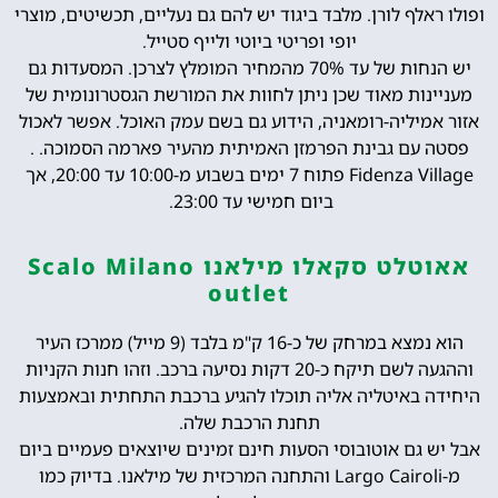
ופולו ראלף לורן. מלבד ביגוד יש להם גם נעליים, תכשיטים, מוצרי
יופי ופריטי ביוטי ולייף סטייל.
יש הנחות של עד 70% מהמחיר המומלץ לצרכן. המסעדות גם
מעניינות מאוד שכן ניתן לחוות את המורשת הגסטרונומית של
אזור אמיליה-רומאניה, הידוע גם בשם עמק האוכל. אפשר לאכול
פסטה עם גבינת הפרמזן האמיתית מהעיר פארמה הסמוכה. .
Fidenza Village פתוח 7 ימים בשבוע מ-10:00 עד 20:00, אך
ביום חמישי עד 23:00.
אאוטלט סקאלו מילאנו Scalo Milano
outlet
הוא נמצא במרחק של כ-16 ק"מ בלבד (9 מייל) ממרכז העיר
וההגעה לשם תיקח כ-20 דקות נסיעה ברכב. וזהו חנות הקניות
היחידה באיטליה אליה תוכלו להגיע ברכבת התחתית ובאמצעות
תחנת הרכבת שלה.
אבל יש גם אוטובוסי הסעות חינם זמינים שיוצאים פעמיים ביום
מ-Largo Cairoli והתחנה המרכזית של מילאנו. בדיוק כמו