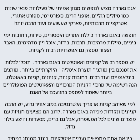
אגם גארדה מציע לנופשים מגוון אמיתי של פעילויות פנאי שונות
כמו טיולים רגליים, אופני הרים, ספורט ימי, ספורט אתגרי,
אטרקציות תרבותיות, פארקי שעשועים ועוד הרבה יותר!
חופשה באגם גארדה כוללת אתרים היסטורים, טירות, רחובות ימי
ביניים, טיילות מרהיבות, תרבות, בידור, אוכל ויין מדהימים, האבל
האזור מספק גם אפשרויות רבות לקניות.
יש מספר רב של קניונים ואאוטלטים באגם גארדה. תוכלו לבלות
את זמנכם בין מותגי " תוצרת איטליה " היוקרתיים ביותר , מותגים
בינלאומיים ועוד רבים. רחובות קניות, קניונים, קניות באאוטלט,
הנה רשימה של מרכזי הקניות המרכזיים והאאוטלטים הפופולריים
ביותר שאסור לפספס בהגיעכם אל האגם.
למי שאוהב קניות או צריך אלטרנטיבה במזג אוויר גרוע, יש הרבה
קניונים ונקודות מכירה באגם גארדה. לרוב הם מציעים חנויות עם
מוצרים שונים לכל המשפחה, אבל גם ברים, מסעדות והיצע בילוי
גדול.
בין אם אתם מחפשים נעליים איטלקיות, ביגוד ממותג במחיר