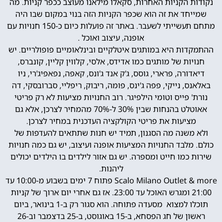
נקודות הקניות האחרות, סקאלו מילאנו מעוצב ככפר קניות. מה
שמייחד את זה הוא שכפר הקניות הזה בנוי במקום שבו היה
מתחם תעשייתי לשעבר. באתר זה פועלות כיום כ-150 חנויות עם
אופנה, עיצוב ואוכל .
ההתמקדות היא במותגים איטלקיים ובינלאומיים פופולריים. יש
חנויות של מותגים כמו אדידס, אלסי, קלווין קליין, קונברס,
דיאדורה, פרארי, גוסס, ג'ק אנד ג'ונס, קאפה, נפאפיג'רי, ניו
באלאנס, נייקי, פפה ג'ינס, פומה, ריבוק, ריפליי, סברובסקי, דה
נורת' פייס וטומי הילפיגר. רוב החנויות מציעות לא רק פריטי
אאוטלט בהנחות שבין 30% ל-70% מהמחיר לצרכן, אלא גם
מציעות את פריטי הקולקציה העדכנית במחיר לצרכן.
ולא משנה מה הסגנון, תמיד יש חנות שתתאים להעדפות של
כולם. מלבד החנויות המציעות אופנה ועיצוב, יש גם כמה חנויות
שירות כמו חייט ומספרה. יש גם אזור לילדים בו הילדים יכולים
ליהנות.
Scalo Milano Outlet & more פתוח 7 ימים בשבוע מ-10:00 עד
21:00 ומגרש האוכל עד 23:00. אז גם אחרי יום ארוך של קניות
תוכלו למצוא מסעדה פתוחה. הוא סגור רק ב-1 בינואר, ביום
ראשון של חג הפסחא, ב-15 באוגוסט, ב-25 בדצמבר וב-26