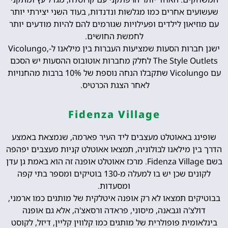
שעשועים אחרים כמו מגלשות ונדנדות, בעוד השני יצירתי יותר
עם מוזיאון לילדים ופעילויות שגורמים להם להיות מודעים יותר
לחמשת החושים.
ישנן חברות הסעות שמציעות העברות בין מילאנו ל-Vicolungo,
The Style Outlets לחלק מחברות אוטובוס ההסעות יש הסכם
עם Vicolungo שתקבלו הנחה נוספת של 10% ברבות מהחנויות
לאחר הצגת הכרטיס.
Fidenza Village
שופינג באאוטלט מעצבים ליד העיר פארמה, שנמצאת באמצע
הדרך בין מילאנו לבולוניה, תמצאו אאוטלט קניות מעצבים יפהפה
בשם Fidenza Village. מרכז אאוטלט אופנה זה הוא באמת גן עדן
לקונים שכן יש בו למעלה מ-130 בוטיקים ומספר בתי קפה
ומסעדות.
בבוטיקים תמצאו לא רק אופנה איטלקית של מותגים כמו ארמני,
דולצ'ה וגבאנה, מיסוני, פראדה ורסאצ'ה, אלא גם אופנה
בינלאומית פופולרית של מותגים כמו קלווין קליין, דיזל, לקוסט