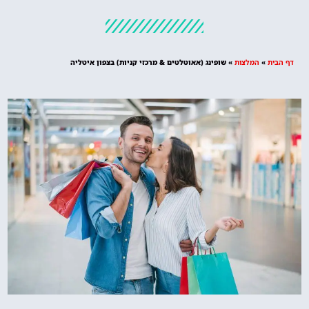
מלונות
מציאת מלון
מומלץ?
דף הבית
»
המלצות
»
שופינג (אאוטלטים & מרכזי קניות) בצפון איטליה
לחצו
פה!