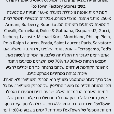
Mendrisio תמצאו קניון גדול המאכלס אאוטלט אופנה יוקרתי
בשם FoxTown Factory Stores..
חנות קניות אופנה זו כוללת למעלה מ-160 חנויות עם למעלה
מ-250 מותגי אופנה, מוצרי ספורט, אביזרים ומכשירי חשמל לבית.
דוגמאות למותגים הזמינים הם: Armani, Burberry, Roberto
Cavalli, Corneliani, Dolce & Gabbana, Dsquared2, Gucci,
Iceberg, Lacoste, Michael Kors, Montblanc, Philipp Plein,
Polo Ralph Lauren, Prada, Saint Laurent Paris, Salvatore
Ferragamo, Tod's – הוגאן, טומי הילפיגר, ולנטינו, ורסאצ'ה. אם
אתם רוצים לעדכן את המלתחה שלכם, זה המקום לעשות זאת.
תמצאו הנחות מ-30% עד 70% שכן היצרנים מציעים אופנה
מהעונה הקודמת ועודפים שלהם בהנחה. כך הם יכולים להציע
איכות גבוהה במחירים אטרקטיביים.
אבל צריך לזכור שהמטבע בשוויץ הוא הפרנק השוויצרי ולא האירו,
ולכן ההנחה תלויה גם בשער החליפין של הפרנק השוויצרי. עם כל
חנויות האופנה הנחמדות האלה, שבעה ברים ומסעדות ואפילו
קזינו, תוכלו לבלות כאן את כל היום שלכם בקלות. כמובן של-
FoxTown יש גם נקודת החזר ללא מס, שיכולה לחסוך קצת כסף.
חנויות המפעל של FoxTown פתוחות 7 ימים בשבוע מ-11:00 עד