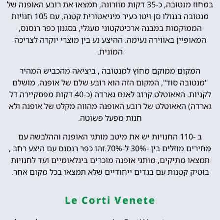
במחוז מנטובה, כ-35 דקות מוורונה, תמצאו את רובע האופנה של
מנטובה בגנולו סן ויטו כעיר מיניאטורית קטנה, עם 105 חנויות
הממוקמות במבנה ארכיטקטוני מעגלי, בסגנון כפר רנסנס,
המאופיין באווירה נעימה. ההיצע נע בין מוצרי יוקרה לצריכה
המונית.
המקום ממוקם מחוץ למנטובה , ביציאה מהכביש המהיר
"מנטובה סוד", המקום הזה הוא רובע שלם של אופנה, מושלם
לקניות. האאוטלט קרוב לאגם גארדה (כ-40 דקות מפסקיירה דל
גארדה) האאוטלט של רובע האופנה מהווה מקלט של אופנה ולא
חנות מפעל פשוטה.
ב -110 החנויות יש את מיטב מותגי האופנה וההלבשה עם
מחירים מוזלים בין -30% ל-70%.זהו כפר רנסנס עם היצע רחב ,
תמצאו מתיקים, מותגי אופנה מוכרים בינלאומיים ועד לחנויות
בוטיק קטנות עם בגדים ייחודיים שלא תמצאו בכל מקום אחר.
Le Corti Venete