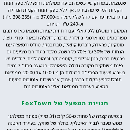
שנמצאת במרחק של כשעה נסיעה ממילאנו, והוא ללא ספק חנות
הקניות המרשימה ביותר, אך ללא ספק, חנות הקניות הגדולה
ביותר באירופה עם גודל של למעלה מ-37,000 מ"ר (398,265 מ"ר)
וכ-240 מ"ר חנויות.
המקום המושלם ללכת אליו עבור חווית קניות. תמצאו כאן מותגים
מפורסמים כמו ארמני, בוולגרי, בורברי, דולצ'ה וגבאנה, פנדי, גוצ'י,
מוסקינו, פראדה, רוברטו קוואלי, סברובסקי, טוד'ס ורסאצ'ה עם
הנחות של 30% עד 70% כל השנה. מלבד ביגוד הם מציעים גם
פריטים רבים, כגון אביזרים, קוסמטיקה וריהוט לבית. לילדים יש
פינת משחקים מקורה גדולה. האאוטלט המעצב פתוח 7 ימים
בשבוע ושעות הפתיחה הרגילות הן מ-10:00 עד 20:00. ממילאנו
תוכלו להגיע בקלות ברכב (שכור) או בשירות אוטובוס הסעות
המציע העברות ממילאנו ואליו באוטובוס נוח.
חנויות המפעל של FoxTown
בנסיעה קצרה של פחות מ-50 ק"מ (31 מייל) צפונה ממילאנו
ממש מעבר לגבול האיטלקי, בחלק של שוויץ, בעיירה הקטנה