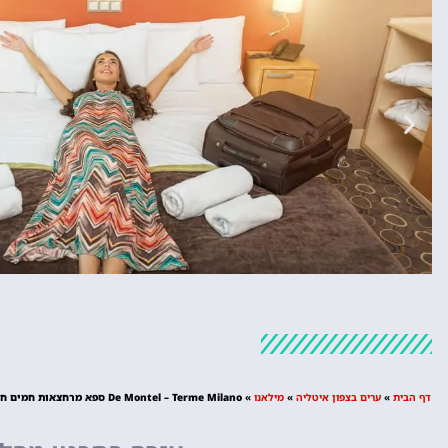
מלונות
מציאת מלון
דף הבית
»
ערים בצפון איטליה
»
מילאנו
»
De Montel – Terme Milano ספא מרחצאות חמים חדש במילאנו
מומלץ?