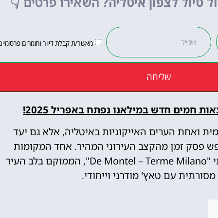
ל טיול לצפון איטליה?
השאירו פרטים
👇
לחצו פה!
מאשר/ת קבלת דיוור וחומרים פרסומיים
שליחה
נה העולמית ואחת הערים האייקוניות באיטליה, אלא גם יעד
פש פסק זמן מהקצב העירוני המהיר. אחד המקומות
המדוברים ביותר כיום הוא הספא החדש והיוקרתי "De Montel – Terme Milano", הממוקם בלב העיר
סורתית עם טאץ' מודרני וייחודי.