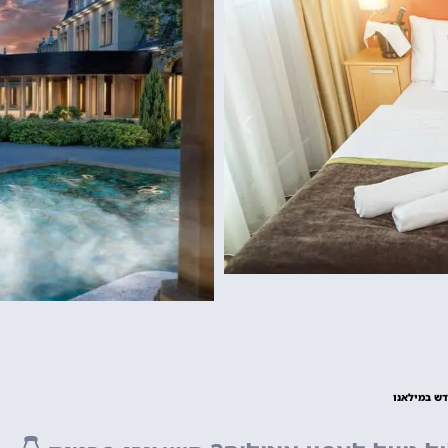
גארדלנד
פארק שעשועים של
מפספסים!