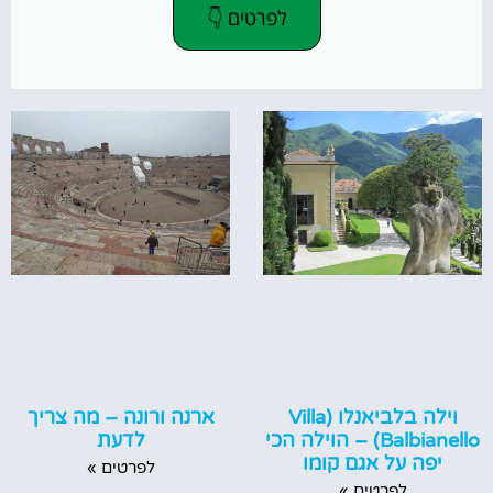
לפרטים 👇
וילה בלביאנלו (Villa
ארנה ורונה – מה צריך
Balbianello) – הוילה הכי
לדעת
יפה על אגם קומו
לפרטים »
לפרטים »