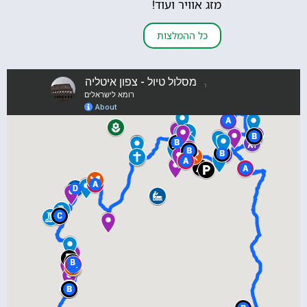
מזג אוויר ועוד!
כל ההמלצות