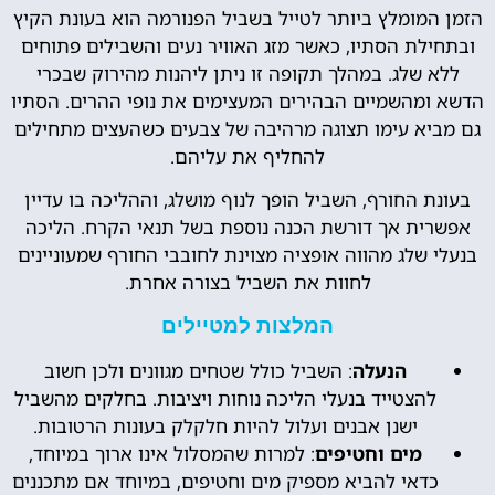
הזמן המומלץ ביותר לטייל בשביל הפנורמה הוא בעונת הקיץ
ובתחילת הסתיו, כאשר מזג האוויר נעים והשבילים פתוחים
ללא שלג. במהלך תקופה זו ניתן ליהנות מהירוק שבכרי
הדשא ומהשמיים הבהירים המעצימים את נופי ההרים. הסתיו
גם מביא עימו תצוגה מרהיבה של צבעים כשהעצים מתחילים
להחליף את עליהם.
בעונת החורף, השביל הופך לנוף מושלג, וההליכה בו עדיין
אפשרית אך דורשת הכנה נוספת בשל תנאי הקרח. הליכה
בנעלי שלג מהווה אופציה מצוינת לחובבי החורף שמעוניינים
לחוות את השביל בצורה אחרת.
המלצות למטיילים
הנעלה
: השביל כולל שטחים מגוונים ולכן חשוב
להצטייד בנעלי הליכה נוחות ויציבות. בחלקים מהשביל
ישנן אבנים ועלול להיות חלקלק בעונות הרטובות.
מים וחטיפים
: למרות שהמסלול אינו ארוך במיוחד,
כדאי להביא מספיק מים וחטיפים, במיוחד אם מתכננים