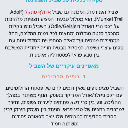
סקירה כללית על שביל הפנורמה
שביל הפנורמה, המכונה גם שביל
אדולף מונקל
(Adolf
Munkel Trail), הוא מסלול טבעתי המציע תצפיות מרהיבות
על רכס הרי האודל (Odle/Geisler). השביל נגיש בקלות
מהכפר סנטה מגדלנה ומתאים לכל רמות ההליכה, החל
ממטיילים מנוסים ועד לאלה המחפשים מסלול נינוח עם
נופים עוצרי נשימה. המסלול מבטיח חוויה ייחודית המשלבת
בין טבע פראי לפסטורליה אלפינית.
מאפיינים עיקריים של השביל
1.
נופים מרהיבים
השביל מציע נופים שאין דומים להם של פסגות הדולומיטים,
עם רכס גייזלר/אודל המזדקר באופק. הנוף משתנה במהלך
ההליכה, ונע בין כרי דשא פתוחים ליערות צפופים, וחזרה
למרבדים רחבים של טבע פראי. הניגוד בין העמק הירוק לבין
ההרים הסלעיים המכוסים שלג יוצר תפאורה ייחודית
ומשתנה תמיד.