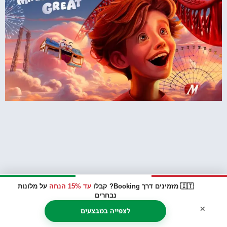
🇮🇹 מזמינים דרך Booking? קבלו
עד 15% הנחה
על מלונות
נבחרים
×
לצפייה במבצעים
מירבילנדיה – פארק השעשועים של העיר