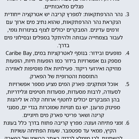
מגלים מלאכותיים.
נהר ההרפתקאות: למפרץ קריבה יש אטרקציה ייחודית
הנקראת נהר ההרפתקאות, שהוא נתיב מים ארוך עם
זרמים עדינים. המבקרים יכולים לצוף בצינורות גומי,
לעבור בצמחייה עבותה ולהיתקל במפלים ובסילוני מים
בדרך.
מופעים ובידור: בנוסף לאטרקציות במים, Caribe Bay
מספק גם אפשרויות בידור כמו הופעות חיות, הופעות
מוזיקה ואירועי ריקוד. פעילויות אלו מוסיפות לאווירה
התוססת והטרופית של הפארק.
אוכל ומתקנים: פארק המים מציע מספר אפשרויות
לסעודה, לרבות מסעדות, מסעדות חטיפים וגלידריות,
בהן המבקרים יכולים לחטוף ארוחה קלה או ליהנות
מפינוק מרענן. יש גם חנויות שמוכרות בגדי ים, מסנני
קרינה ושאר פריטי פארק מים חיוניים.
זמני פתיחה ועונה: מפרץ קריבה פתוח בדרך כלל בעונת
הקיץ, ממאי עד ספטמבר. שעות הפתיחה עשויות
להשתנות, לכן מומלץ לבדוק באתר הרשמי של הפארק