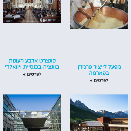
קונצרט ארבע העונות
מפעל לייצור פרמז'ן
בוונציה בכנסיית ויוואלדי
בפארמה
לפרטים »
לפרטים »