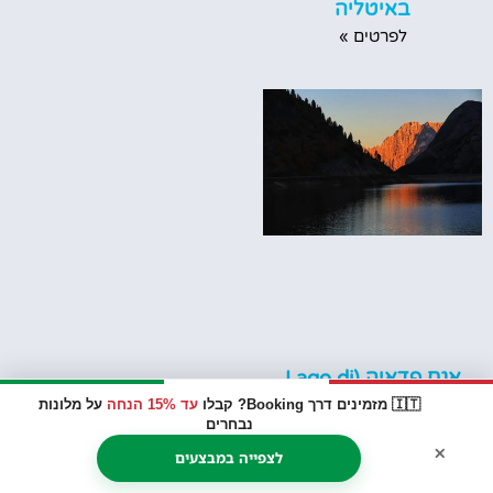
באיטליה
לפרטים »
אגם פדאיה (Lago di
Fedaia)
🇮🇹 מזמינים דרך Booking? קבלו
עד 15% הנחה
על מלונות
נבחרים
לפרטים »
×
לצפייה במבצעים