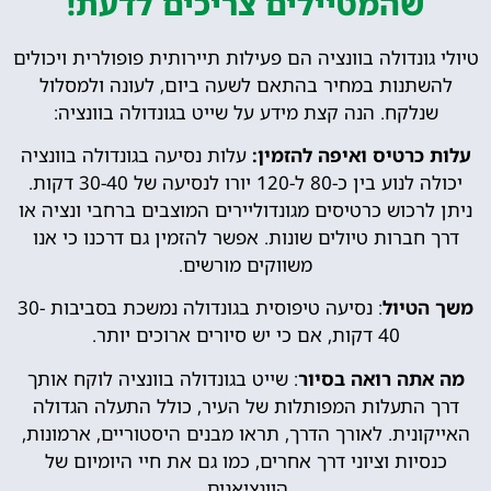
שהמטיילים צריכים לדעת!
טיולי גונדולה בוונציה הם פעילות תיירותית פופולרית ויכולים
להשתנות במחיר בהתאם לשעה ביום, לעונה ולמסלול
שנלקח. הנה קצת מידע על שייט בגונדולה בוונציה:
עלות כרטיס ואיפה להזמין:
עלות נסיעה בגונדולה בוונציה
יכולה לנוע בין כ-80 ל-120 יורו לנסיעה של 30-40 דקות.
ניתן לרכוש כרטיסים מגונדוליירים המוצבים ברחבי ונציה או
דרך חברות טיולים שונות. אפשר להזמין גם דרכנו כי אנו
משווקים מורשים.
משך הטיול
: נסיעה טיפוסית בגונדולה נמשכת בסביבות 30-
40 דקות, אם כי יש סיורים ארוכים יותר.
מה אתה רואה בסיור
: שייט בגונדולה בוונציה לוקח אותך
דרך התעלות המפותלות של העיר, כולל התעלה הגדולה
האייקונית. לאורך הדרך, תראו מבנים היסטוריים, ארמונות,
כנסיות וציוני דרך אחרים, כמו גם את חיי היומיום של
הוונציאנים.