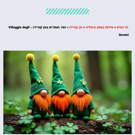
מלונות
מציאת מלון
מומלץ?
דף הבית
»
עיירות בצפון איטליה
»
סן קנדידו
»
כפר הגמדים בסן קנדידו – Villaggio degli
לחצו
Gnomi
פה!