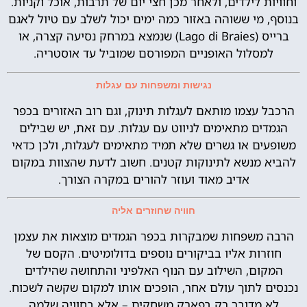
וחוויות לילדים, ולאחר מכן חצי יום של תרבות, אוכל וקניות.
בנוסף, מי ששוהה באזור כמה ימים יכול לשלב עם טיול לאגם
ברייס (Lago di Braies) שנמצא במרחק נסיעה קצרה, או
למסלול האופניים המפורסם שמוביל עד אוסטריה.
נגישות ומשפחות עם עגלות
הרכבל עצמו מותאם לעגלות תינוק, וגם רוב האזורים בכפר
הגמדים מתאימים לניווט עם עגלות. עם זאת, יש שבילים
משופעים או גשרים שלא תמיד מתאימים לעגלות, ולכן כדאי
להביא מנשא לתינוקות קטנים. חשוב לדעת שהצוות במקום
אדיב מאוד ועוזר להורים במקרה הצורך.
חוויה שחוזרים אליה
הרבה משפחות שמבקרות בכפר הגמדים מוצאות את עצמן
חוזרות אליו בביקורים נוספים בדולומיטים. הקסם של
המקום, השילוב עם הנוף האלפיני והתחושה שהילדים
נכנסים לתוך עולם אחר, הופכים אותו למקום שקשה לשכוח.
לא מדובר רק בפארק משחקים – אלא בחוויה שלמה