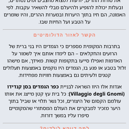
את סודות ההרים, יודעות למצוא מחצבים ומים נסתרים,
ובעלות יכולת להופיע ולהיעלם מבלי להשאיר עקבות. לפי
האמונה, הם חיו בתוך היערות ובמערות ההרים, והיו שומרים
על הטבע ועל החיות שבו.
הקשר לאזור הדולומיטים
בתרבות המקומית מספרים כי הגמדים היו בני ברית של
הרועים והחקלאים – הם לימדו אותם איך לשמור על
האדמות ואפילו סייעו בתקופות קשות. מאידך, אם מישהו
זלזל בטבע או פגע בו, הגמדים היו נוקמים באמצעות תעלולים
קטנים ולעיתים גם באמצעות חוויות מפחידות.
אגדות אלו היוו השראה לבניית
כפר הגמדים בסן קנדידו
(Villaggio degli Gnomi)
: כל בית עץ קטן מייצג את אותו
עולמם הקסום של היצורים, וכל גשר תלוי או שביל בתוך
היער מזכיר למבקרים את העולם המסתורי שהמקומיים
סיפרו עליו במשך דורות.
למה דווקא לילדים?