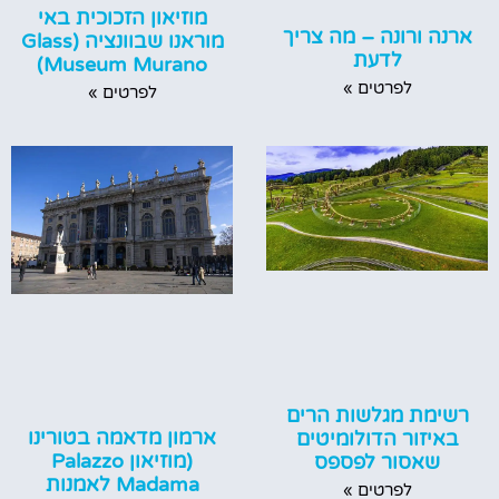
מוזיאון הזכוכית באי
ארנה ורונה – מה צריך
מוראנו שבוונציה (Glass
לדעת
Museum Murano)
לפרטים »
לפרטים »
רשימת מגלשות הרים
ארמון מדאמה בטורינו
באיזור הדולומיטים
(מוזיאון Palazzo
שאסור לפספס
Madama לאמנות
לפרטים »