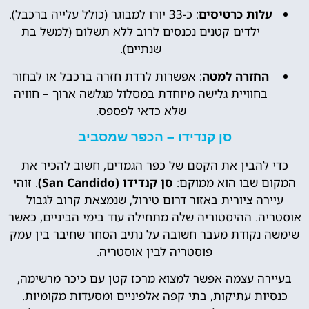
עלות כרטיסים
: כ-33 יורו למבוגר (כולל עלייה ברכבל).
ילדים קטנים נכנסים לרוב ללא תשלום (למשל בת
שנתיים).
החזרה למטה
: אפשרות לרדת חזרה ברכבל או לבחור
בחוויית גלישה מיוחדת במסלול מגלשה ארוך – חוויה
שלא כדאי לפספס.
סן קנדידו – הכפר שמסביב
כדי להבין את הקסם של כפר הגמדים, חשוב להכיר את
המקום שבו הוא ממוקם:
סן קנדידו (San Candido)
. זוהי
עיירה ציורית באזור דרום טירול, שנמצאת קרוב לגבול
אוסטריה. ההיסטוריה שלה מתחילה עוד בימי הביניים, כאשר
שימשה נקודת מעבר חשובה על נתיב הסחר שחיבר בין עמק
פוסטריה לבין אוסטריה.
בעיירה עצמה אפשר למצוא מרכז קטן עם כיכר מרשימה,
כנסיות עתיקות, בתי קפה אלפיניים ומסעדות מקומיות.