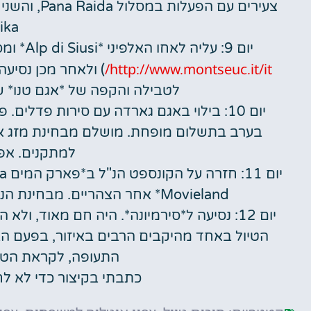
צעירים עם ה
ika
יום 9: עליה לאחו האלפיני *Alp di Siusi* ומסלול הליכה (מסעדת ה- Rifugio הכי טובה בטיול
http://www.montseuc.it/it/
לטבילה והקפה של *אגם טנו* ש
בערב בתשלום מופחת. מושלם מבחינת מזג אוי
למתקנים. אפ
Movieland* אחר הצהריים. מבחינת הנוער המתחם הזה מוצלח יותר מהגארדה לנד.
יום 12: נסיעה ל*סירמיונה*. היה חם מאוד, 
התעופה, לקראת הטי
כתבתי בקיצור כדי לא לח