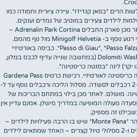
Croci
* (חובה) ואח"כ מגלשות הרים *בסאן קנדידו*. עיירה ציורית וחמודה כמו
למות לילדים צעירים במוטיב של גמדים וענקים.
יום 5: מסלול ה- *Cinque Torri* (חובה), ולאחר מכן פארק החבלים Adrenalin Park Cortina –
Minigo מול נוף מהמם.
יום 6: מעברי הרים בדרך לאורטיזיי – *Passo di Giau*, *Passo Falzarego*. כביסה באורטיזיי
במכבסה אוטומטית Dolomiti Wash, via Purger 30, Ortisei (במחשבה שנייה עדיף לכבס במלון,
 יקר) לינה *בסנטה כריסטינה*.
יום 7: מסלול *Seceda*: נסיעה באוטובוס מסנטה כריסטינה לאורטיזיי. רכישת כרטיס Gardena Pass
ששימש אותנו היטב ב- 3 הימים הבאים. עלייה ב-2 רכבלים לסשדה. מסלול הליכה ורכבלים נוסף עד ל-
 כריסטינה. מושלם. לאחר מכן בילוי במתחם הבריכות של
י Mer Dolomites ומסעדת Tubladel – מסעדה מעולה המופיעה במדריך מישלן. אמנם עדיין אין
שבילנו זה מספיק.
יום 8: *Passo Sella* (חובה). לאחר מכן עליה להר *Monte Pana* שיש בו הרבה פעילויות לילדים –
מגלשות אבובים יבשות, מיני גולף, פארק שעשועים ו-2 מסלולי טיול קצרים – האחד שמתאים לילדים