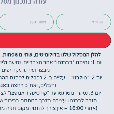
עזרה בתכנון מסלו
לחצו
פה!
להלן המסלול שלנו בדולומיטים, שתי משפחות. נוער בגילאי 10 עד 15 – מקווים 
יום 1: נחיתה *בברגמו* אחר הצהריים. נסיעה ו
מבצר ועיר עתיקה יפים 
יום 2: *מולבנו* – עלייה ב-
וחבלים, ואח"כ רחצה באגם
יום 3: נסיעה מטרנטו עד *קורטינה ד'אמפצו