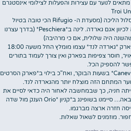
פעלות במסלול Pana Raida, והשני מתאים לנוער עם עצירות והפעלות לצילומי אינסטגרם
Troi Un
) ולאחר מכן נסיעה לכיוון אגם גארדה. לינה ב*Peschiera* (בדרך עצרנו
השנה היה שלולית, אם כי מרהיבה)
יום 10: בילוי באגם גארדה עם סירות פדלים. פארק *גארדה לנד* עצמו מומלץ החל משעה 18:00
ר, חוסר צפיפות בפארק ואין צורך לעמוד בתורים
שר להספיק הכל.
יום 11: חזרה על הקונספט הנ"ל ב*פארק המים Caneva* בשעות הבוקר, ואח"כ בילוי ב*פארק הסרטים
ולא היתה חניה, כך שבמחשבה לאחור היה כדאי לסיים את
הטיול באחד מהיקבים הרבים באיזור, בפעם הבאה… סיימנו בשופינג ב*קניון *Orio הענק מול שדה
סה חזרה ארצה מברגמו.
פור. מוזמנים לשאול שאלות.