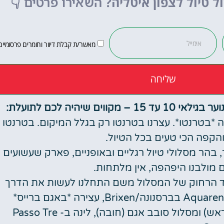
ל טיול לצפון איטליה?
השאירו פרטים
👇
לחצו פה!
מאשר/ת קבלת דיוור וחומרים פרסומיים
שליחה
שיהיה לכם לתועלת:
לינה *בטרנטו*. עצרנו בטרנטו רק בגלל המיקום. בטרנטו
והקפה הכי טעים בכל הטיול.
2 רכבלים לפסגת ההר, בהר מסלולי טיול רגליים ובאופניים, פארק שעשועים
 מולבנו היפהפה, אין מלתחות.
* לצד הרחוק של המסלול משם התחלנו לעשות את הדרך
חזרה לברגמו. עצירה בדרך במתחם בריכות Aquarena בברסנונה/Brixen, עצירה *באגם ברייס*
(אחרי 16:00 – אין צורך להזמין מקום חניה מראש) ומסלול סובב אגם (חובה), לינה ב- Passo Tre