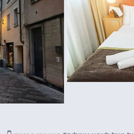
גארדלנד
פארק שעשועים של
מפספסים!