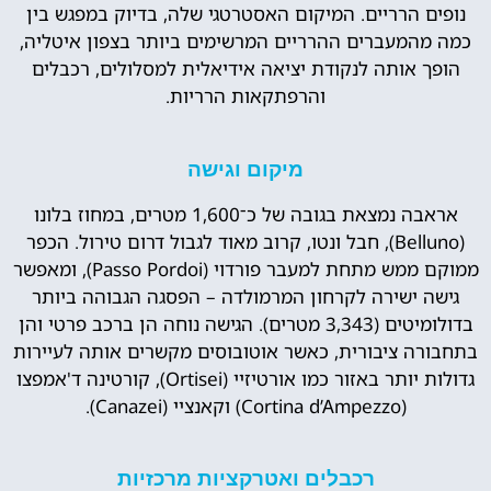
נופים הרריים. המיקום האסטרטגי שלה, בדיוק במפגש בין
כמה מהמעברים ההרריים המרשימים ביותר בצפון איטליה,
הופך אותה לנקודת יציאה אידיאלית למסלולים, רכבלים
והרפתקאות הרריות.
מיקום וגישה
אראבה נמצאת בגובה של כ־1,600 מטרים, במחוז בלונו
(Belluno), חבל ונטו, קרוב מאוד לגבול דרום טירול. הכפר
ממוקם ממש מתחת למעבר פורדוי (Passo Pordoi), ומאפשר
גישה ישירה לקרחון המרמולדה – הפסגה הגבוהה ביותר
בדולומיטים (3,343 מטרים). הגישה נוחה הן ברכב פרטי והן
בתחבורה ציבורית, כאשר אוטובוסים מקשרים אותה לעיירות
גדולות יותר באזור כמו אורטיזיי (Ortisei), קורטינה ד'אמפצו
(Cortina d’Ampezzo) וקאנציי (Canazei).
רכבלים ואטרקציות מרכזיות