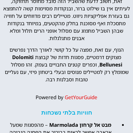
זאת, חשוב לדעת שהשביל הזה סובל מחוסר תחזוקה,
לעיתים אין בו שילוט ברור, ובנקודות מסוימות קשה להתמצא
גם בעזרת אפליקציות ניווט. מטיילים רבים מדווחים על חוויה
מתסכלת ואף מסוכנת בחלק מהקטעים, במיוחד בנקודות
שבהן השביל מתמזג עם מסלול אופני הרים תלול ומלא
אבנים מתגלגלות.
הנוף, עם זאת, מפצה על כל קושי: לאורך הדרך נפרשים
מצוקים דרמטיים, פסגות חדות של קבוצת
Dolomiti
Bellunesi
, וכפרים קטנים החבויים בעמק. זהו מסלול
שמומלץ רק למטיילים מנוסים ובעלי ביטחון פיזי, עם נעליים
טובות וסבלנות רבה.
Powered by
GetYourGuide
חוויות בלתי נשכחות
מבט אל קרחון Marmolada
– מהפסגות שמעל
אראבה אפשר לראות בבירור את הפסגה הגבוהה