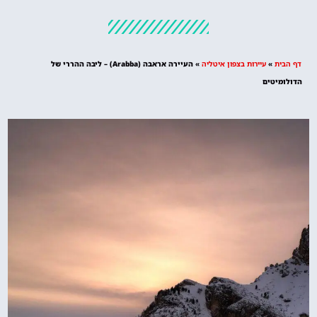
מלונות
מציאת מלון
מומלץ?
דף הבית
»
עיירות בצפון איטליה
»
העיירה אראבה (Arabba) – ליבה ההררי של
לחצו
הדולומיטים
פה!