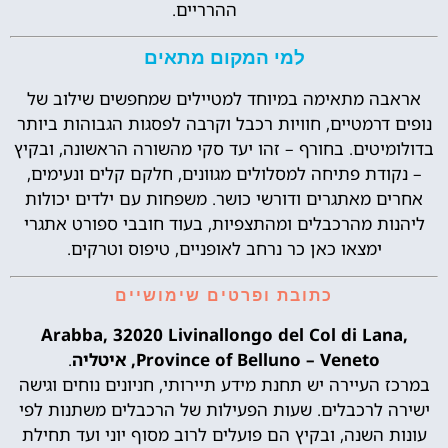
ההרריים.
למי המקום מתאים
אראבה מתאימה במיוחד למטיילים שמחפשים שילוב של
נופים דרמטיים, חוויות רכבל וקרבה לפסגות הגבוהות ביותר
בדולומיטים. בחורף – זהו יעד סקי מהשורה הראשונה, ובקיץ
– נקודת פתיחה למסלולים מגוונים, חלקם קלים ונעימים,
אחרים מאתגרים ודורשי כושר. משפחות עם ילדים יכולות
ליהנות מהרכבלים ומהתצפיות, בעוד חובבי ספורט אתגרי
ימצאו כאן כר נרחב לאופניים, טיפוס וטרקים.
כתובת ופרטים שימושיים
Arabba, 32020 Livinallongo del Col di Lana,
Province of Belluno – Veneto, איטליה
.
במרכז העיירה יש תחנת מידע תיירותי, חניונים נוחים וגישה
ישירה לרכבלים. שעות הפעילות של הרכבלים משתנות לפי
עונות השנה, ובקיץ הם פועלים לרוב מסוף יוני ועד תחילת