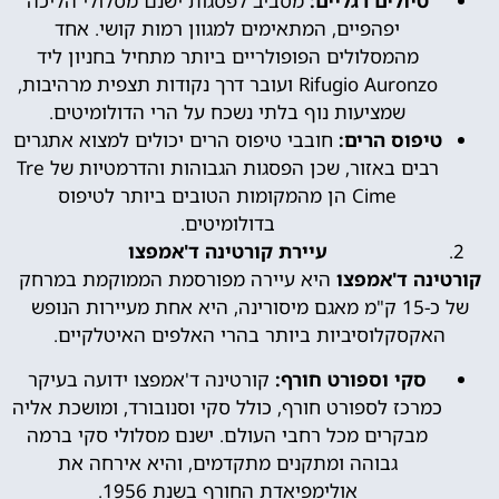
טיולים רגליים:
מסביב לפסגות ישנם מסלולי הליכה
יפהפיים, המתאימים למגוון רמות קושי. אחד
מהמסלולים הפופולריים ביותר מתחיל בחניון ליד
Rifugio Auronzo ועובר דרך נקודות תצפית מרהיבות,
שמציעות נוף בלתי נשכח על הרי הדולומיטים.
טיפוס הרים:
חובבי טיפוס הרים יכולים למצוא אתגרים
רבים באזור, שכן הפסגות הגבוהות והדרמטיות של Tre
Cime הן מהמקומות הטובים ביותר לטיפוס
בדולומיטים.
עיירת קורטינה ד'אמפצו
קורטינה ד'אמפצו
היא עיירה מפורסמת הממוקמת במרחק
של כ-15 ק"מ מאגם מיסורינה, היא אחת מעיירות הנופש
האקסקלוסיביות ביותר בהרי האלפים האיטלקיים.
סקי וספורט חורף:
קורטינה ד'אמפצו ידועה בעיקר
כמרכז לספורט חורף, כולל סקי וסנובורד, ומושכת אליה
מבקרים מכל רחבי העולם. ישנם מסלולי סקי ברמה
גבוהה ומתקנים מתקדמים, והיא אירחה את
אולימפיאדת החורף בשנת 1956.