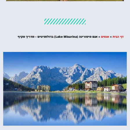
מלונות
מציאת מלון
מומלץ?
דף הבית
»
אגמים
»
אגם מיסורינה (Lake Misurina) בדולומיטים – מדריך מקיף
לחצו
פה!