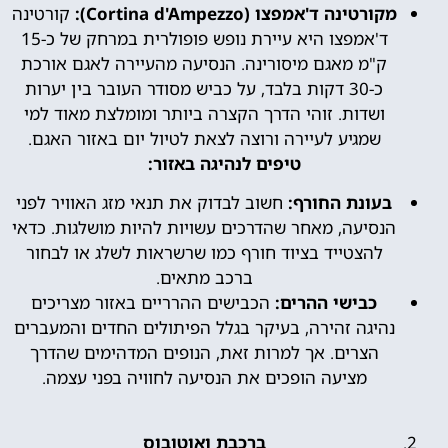
מקורטינה ד'אמפצו (Cortina d'Ampezzo):
קורטינה
ד'אמפצו היא עיירת נופש פופולרית במרחק של כ-15
ק"מ מאגם מיסורינה. הנסיעה מהעיירה לאגם אורכת
כ-30 דקות בלבד, על כביש מסודר העובר בין יערות
ושדות. זוהי הדרך הקצרה ביותר ומומלצת מאוד למי
שמגיע לעיירה ורוצה לצאת לטיול יום באזור האגם.
טיפים לנהיגה באזור:
בעונת החורף:
חשוב לבדוק את תנאי מזג האוויר לפני
הנסיעה, מאחר שהדרכים עשויות להיות מושלגות. כדאי
להצטייד בציוד חורף כמו שרשראות לשלג או לבחור
ברכב מתאים.
כבישי ההרים:
הכבישים ההרריים באזור מצריכים
נהיגה זהירה, בעיקר בגלל הפיתולים החדים והמעברים
הצרים. אך למרות זאת, הנופים המדהימים שהדרך
מציעה הופכים את הנסיעה לחוויה בפני עצמה.
ברכבת ואוטובוס