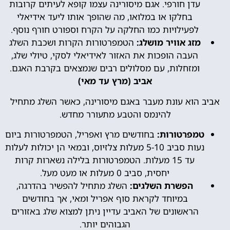
עדן חורפי. אגם מיסורינה עצמו קופא לעיתים קרובות
בחלקו או במלואו, מה שהופך אותו ליעד אידיאלי
לפעילויות כמו החלקה על הקרח וספורט חורף נוסף.
מזג אוויר מושלג:
הטמפרטורות הקרות ושכבת השלג
העבה הופכות את האזור לאידיאלי לסקי, טיולי שלג,
ומזחלות, עם מסלולים רבים שנמצאים בקרבת האגם.
אביב (מרץ עד מאי)
אביב הוא עונת מעבר באגם מיסורינה, כאשר השלג מתחיל
להינמס והטבע מתעורר מחדש.
טמפרטורות:
בחודשים מרץ ואפריל, הטמפרטורות ביום
נעות סביב 5-10 מעלות צלזיוס, ובמאי הן יכולות לעלות
עד 15 מעלות. הטמפרטורות בלילה נשארות קרות
יחסית, סביב 0 מעלות או מעט מעל.
הפשרת השלגים:
השלג מתחיל להפשיר בהדרגה,
במיוחד לקראת סוף אפריל ומאי, אך בחודשים
הראשונים של האביב עדיין ניתן למצוא שלג באזורים
הגבוהים יותר.