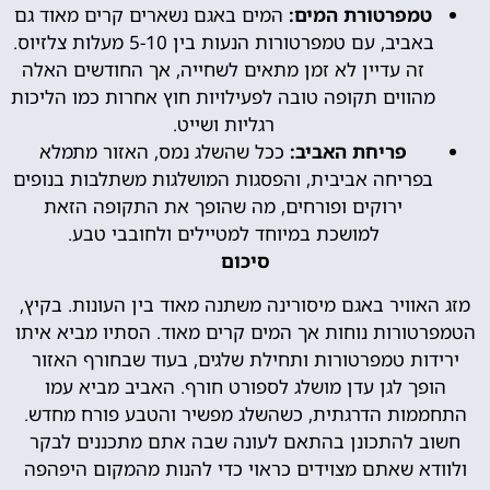
טמפרטורת המים:
המים באגם נשארים קרים מאוד גם
באביב, עם טמפרטורות הנעות בין 5-10 מעלות צלזיוס.
זה עדיין לא זמן מתאים לשחייה, אך החודשים האלה
מהווים תקופה טובה לפעילויות חוץ אחרות כמו הליכות
רגליות ושייט.
פריחת האביב:
ככל שהשלג נמס, האזור מתמלא
בפריחה אביבית, והפסגות המושלגות משתלבות בנופים
ירוקים ופורחים, מה שהופך את התקופה הזאת
למושכת במיוחד למטיילים ולחובבי טבע.
סיכום
מזג האוויר באגם מיסורינה משתנה מאוד בין העונות. בקיץ,
הטמפרטורות נוחות אך המים קרים מאוד. הסתיו מביא איתו
ירידות טמפרטורות ותחילת שלגים, בעוד שבחורף האזור
הופך לגן עדן מושלג לספורט חורף. האביב מביא עמו
התחממות הדרגתית, כשהשלג מפשיר והטבע פורח מחדש.
חשוב להתכונן בהתאם לעונה שבה אתם מתכננים לבקר
ולוודא שאתם מצוידים כראוי כדי להנות מהמקום היפהפה