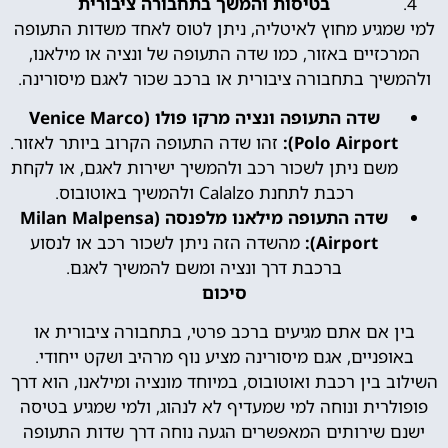
בטיסות והמשך בתחבורה ציבורית
למי שמגיע מחוץ לאיטליה, ניתן לטוס לאחד משדות התעופה
המרכזיים באזור, כמו שדה התעופה של ונציה או מילאנו,
ולהמשיך בתחבורה ציבורית או ברכב שכור לאגם מיסורינה.
שדה התעופה ונציה מרקו פולו (Venice Marco
Polo Airport):
זהו שדה התעופה הקרוב ביותר לאזור.
משם ניתן לשכור רכב ולהמשיך ישירות לאגם, או לקחת
רכבת לתחנת Calalzo ולהמשיך באוטובוס.
שדה התעופה מילאנו מלפנסה (Milan Malpensa
Airport):
מהשדה הזה ניתן לשכור רכב או לנסוע
ברכבת דרך ונציה ומשם להמשיך לאגם.
סיכום
בין אם אתם מגיעים ברכב פרטי, בתחבורה ציבורית או
באופניים, אגם מיסורינה מציע נוף מרהיב ושקט ייחודי.
השילוב בין רכבת ואוטובוס, במיוחד מונציה ומילאנו, הוא דרך
פופולרית ונוחה למי שמעדיף לא לנהוג, ולמי שמגיע בטיסה
ישנם שירותים המאפשרים הגעה נוחה דרך שדות התעופה