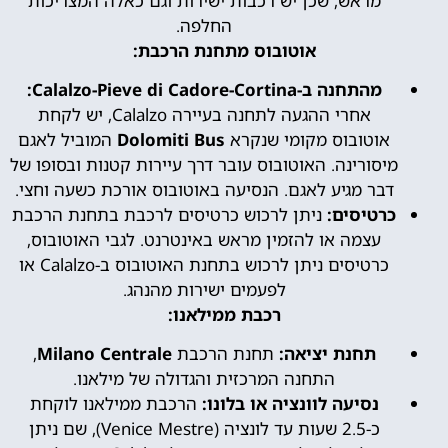
מראש, שכן יש רכבות ישירות וגם כאלה המצריכות
החלפה.
אוטובוס מתחנת הרכבת:
מהתחנה ב-Calalzo-Pieve di Cadore-Cortina:
אחרי ההגעה לתחנה בעיירה Calalzo, יש לקחת
אוטובוס מקומי שנקרא
Dolomiti Bus
המוביל לאגם
מיסורינה. האוטובוס עובר דרך עיירות קטנות ובסופו של
דבר מגיע לאגם. הנסיעה באוטובוס אורכת כשעה וחצי.
כרטיסים:
ניתן לרכוש כרטיסים לרכבת בתחנת הרכבת
עצמה או להזמין מראש באינטרנט. לגבי האוטובוס,
כרטיסים ניתן לרכוש בתחנת האוטובוס ב-Calalzo או
לפעמים ישירות מהנהג.
רכבת ממילאנו:
תחנת יציאה:
תחנת הרכבת
Milano Centrale
,
התחנה המרכזית והגדולה של מילאנו.
נסיעה לוונציה או בלונו:
הרכבת ממילאנו לוקחת
כ-2.5 שעות עד לונציה (Venice Mestre), שם ניתן