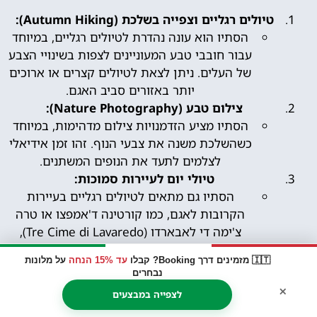
טיולים רגליים וצפייה בשלכת (Autumn Hiking):
הסתיו הוא עונה נהדרת לטיולים רגליים, במיוחד
עבור חובבי טבע המעוניינים לצפות בשינויי הצבע
של העלים. ניתן לצאת לטיולים קצרים או ארוכים
יותר באזורים סביב האגם.
צילום טבע (Nature Photography):
הסתיו מציע הזדמנויות צילום מדהימות, במיוחד
כשהשלכת משנה את צבעי הנוף. זהו זמן אידיאלי
לצלמים לתעד את הנופים המשתנים.
טיולי יום לעיירות סמוכות:
הסתיו גם מתאים לטיולים רגליים בעיירות
הקרובות לאגם, כמו קורטינה ד'אמפצו או טרה
צ'ימה די לאבארדו (Tre Cime di Lavaredo),
המציעות נופים פסטורליים ואטרקציות מקומיות.
🇮🇹 מזמינים דרך Booking? קבלו
עד 15% הנחה
על מלונות
נבחרים
×
חורף (דצמבר עד פברואר)
לצפייה במבצעים