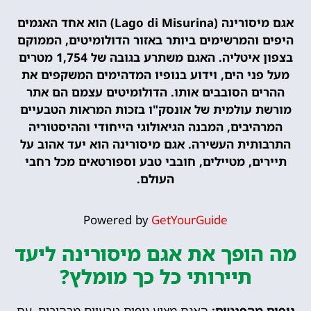
אגם מיסורינה (Lago di Misurina) הוא אחד האגמים
היפים והמרשימים ביותר באזור הדולומיטים, הממוקם
בצפון איטליה. האגם משתרע בגובה של 1,754 מטרים
מעל פני הים, וידוע בנופיו המדהימים המשקפים את
ההרים הסובבים אותו. הדולומיטים עצמם הם אתר
מורשת עולמית של אונסק"ו בזכות המראות הטבעיים
המרהיבים, המבנה הגיאולוגי הייחודי וההיסטוריה
התרבותית העשירה. אגם מיסורינה הוא יעד אהוב על
תיירים, מטיילים, חובבי טבע וספורטאים מכל רחבי
העולם.
Powered by
GetYourGuide
מה הופך את אגם מיסורינה ליעד
תיירותי כל כך מומלץ?
נופים מהפנטים:
האגם מציע נופים טבעיים מרהיבים, עם