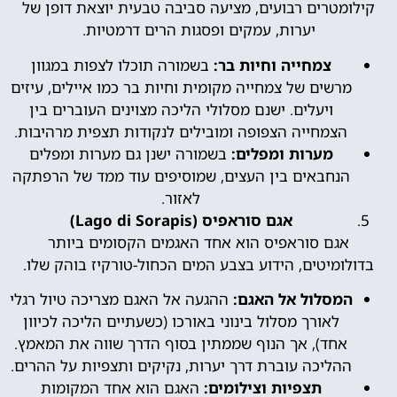
קילומטרים רבועים, מציעה סביבה טבעית יוצאת דופן של
יערות, עמקים ופסגות הרים דרמטיות.
צמחייה וחיות בר:
בשמורה תוכלו לצפות במגוון
מרשים של צמחייה מקומית וחיות בר כמו איילים, עיזים
ויעלים. ישנם מסלולי הליכה מצוינים העוברים בין
הצמחייה הצפופה ומובילים לנקודות תצפית מרהיבות.
מערות ומפלים:
בשמורה ישנן גם מערות ומפלים
הנחבאים בין העצים, שמוסיפים עוד ממד של הרפתקה
לאזור.
אגם סוראפיס (Lago di Sorapis)
אגם סוראפיס הוא אחד האגמים הקסומים ביותר
בדולומיטים, הידוע בצבע המים הכחול-טורקיז בוהק שלו.
המסלול אל האגם:
ההגעה אל האגם מצריכה טיול רגלי
לאורך מסלול בינוני באורכו (כשעתיים הליכה לכיוון
אחד), אך הנוף שממתין בסוף הדרך שווה את המאמץ.
ההליכה עוברת דרך יערות, נקיקים ותצפיות על ההרים.
תצפיות וצילומים:
האגם הוא אחד המקומות