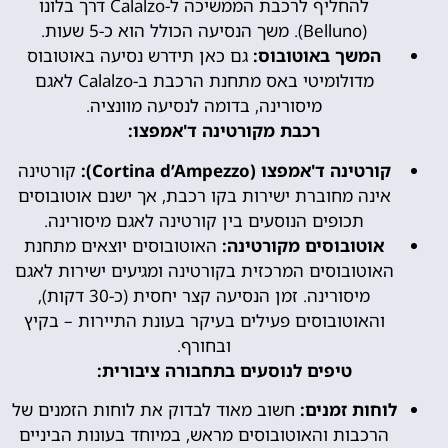
להחליף לרכבת הממשיכה ל-Calalzo דרך בלונו
(Belluno). משך הנסיעה הכולל הוא כ-5 שעות.
המשך באוטובוס:
גם כאן תידרש נסיעה באוטובוס
מדולומיטי באס מתחנת הרכבת ב-Calalzo לאגם
מיסורינה, בדומה לנסיעה מוונציה.
רכבת מקורטינה ד'אמפצו:
קורטינה ד'אמפצו (Cortina d’Ampezzo):
קורטינה
אינה מחוברת ישירות בקו רכבת, אך ישנם אוטובוסים
תכופים הנוסעים בין קורטינה לאגם מיסורינה.
אוטובוסים מקורטינה:
האוטובוסים יוצאים מתחנת
האוטובוסים המרכזית בקורטינה ומגיעים ישירות לאגם
מיסורינה. זמן הנסיעה קצר יחסית (כ-30 דקות),
והאוטובוסים פעילים בעיקר בעונת התיירות – בקיץ
ובחורף.
טיפים לנוסעים בתחבורה ציבורית:
לוחות זמנים:
חשוב מאוד לבדוק את לוחות הזמנים של
הרכבות והאוטובוסים מראש, במיוחד בעונות הביניים