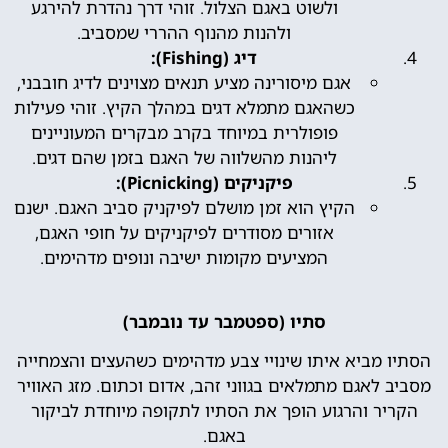
ולשוט באגם הצלול. זוהי דרך נהדרת להירגע
ולהנות מהנוף ההררי שמסביב.
דיג (Fishing):
אגם מיסורינה מציע תנאים מצוינים לדיג חובבני,
כשהאגם מתמלא דגים במהלך הקיץ. זוהי פעילות
פופולרית במיוחד בקרב מבקרים המעוניינים
ליהנות מהשלווה של האגם בזמן שהם דגים.
פיקניקים (Picnicking):
הקיץ הוא זמן מושלם לפיקניק סביב האגם. ישנם
אזורים מסודרים לפיקניקים על חופי האגם,
המציעים מקומות ישיבה ונופים מדהימים.
סתיו (ספטמבר עד נובמבר)
הסתיו מביא איתו שינויי צבע מדהימים כשהעצים והצמחייה
מסביב לאגם מתמלאים בגווני זהב, אדום וכתום. מזג האוויר
הקריר והרגוע הופך את הסתיו לתקופה מיוחדת לביקור
באגם.