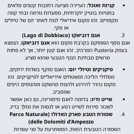
קניות ואוכל:
העיירה מציעה רחובות קטנים מלאים
בחנויות בוטיק יוקרתיות, מסעדות גורמה ובתי קפה
מקומיים. זהו מקום אידיאלי לנוח לאחר יום של טיולים
או סקי.
אגם דוביאקו (Lago di Dobbiaco)
אגם נוסף הממוקם בקרבת מקום הוא
אגם דוביאקו
, הנמצא
בעמק Pusteria המרהיב. זהו אגם קטן יותר, אך לא פחות
מרשים מבחינת הנוף הטבעי שהוא מציע.
פיקניקים וטיולי יום:
האגם מוקף בשדות ירוקים,
מסלולי הליכה ומשטחים אידיאליים לפיקניקים. זהו
מקום נהדר להירגע ולהנות מהשקט ומהנופים היפים
שמסביב.
שייט ודיג:
בדומה לאגם מיסורינה, גם כאן אפשר
לשכור סירות לשייט רגוע או לנסות את מזלך בדיג.
שמורת הטבע פארק האדולו (Parco Naturale
delle Dolomiti d’Ampezzo)
השמורה הטבעית הזאת, המשתרעת על פני עשרות