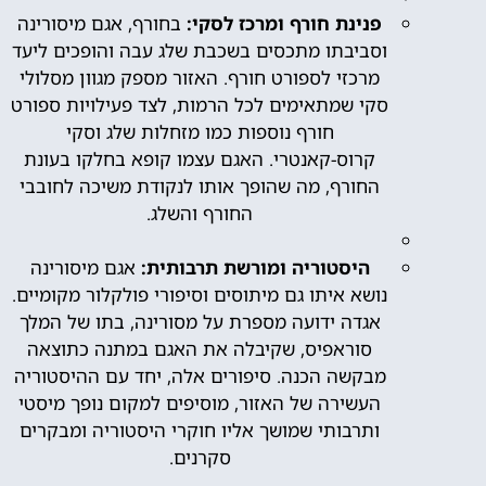
פנינת חורף ומרכז לסקי:
בחורף, אגם מיסורינה
וסביבתו מתכסים בשכבת שלג עבה והופכים ליעד
מרכזי לספורט חורף. האזור מספק מגוון מסלולי
סקי שמתאימים לכל הרמות, לצד פעילויות ספורט
חורף נוספות כמו מזחלות שלג וסקי
קרוס-קאנטרי. האגם עצמו קופא בחלקו בעונת
החורף, מה שהופך אותו לנקודת משיכה לחובבי
החורף והשלג.
היסטוריה ומורשת תרבותית:
אגם מיסורינה
נושא איתו גם מיתוסים וסיפורי פולקלור מקומיים.
אגדה ידועה מספרת על מסורינה, בתו של המלך
סוראפיס, שקיבלה את האגם במתנה כתוצאה
מבקשה הכנה. סיפורים אלה, יחד עם ההיסטוריה
העשירה של האזור, מוסיפים למקום נופך מיסטי
ותרבותי שמושך אליו חוקרי היסטוריה ומבקרים
סקרנים.