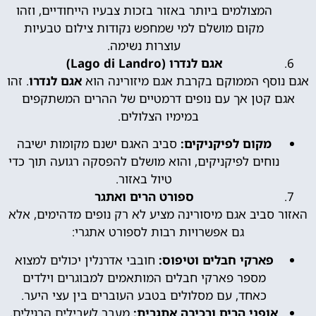
המצולמים ביותר באזור בזכות צבעיו הייחודיים, וזהו
מקום מושלם למי שמחפש נקודות צילום טבעיות
עוצרות נשימה.
אגם לנדרו (Lago di Landro)
אגם נוסף הממוקם בקרבת אגם מיזורינה הוא
אגם לנדרו
. זהו
אגם קטן אך עם נופים דרמטיים של ההרים המשתקפים
במימיו הצלולים.
מקום לפיקניקים:
סביב האגם ישנם מקומות ישיבה
נוחים לפיקניקים, והוא מושלם להפסקה רגועה תוך כדי
טיול באזור.
ספורט הרים ואתגר
האזור סביב אגם מיסורינה מציע לא רק נופים מדהימים, אלא
גם אפשרויות רבות לספורט אתגרי:
פארקי חבלים וטיפוס:
חובבי אדרנלין יכולים למצוא
מספר פארקי חבלים המותאמים למבוגרים וילדים
כאחד, עם מסלולים בטבע העוברים בין עצי היער.
אופני הרים ורכיבה אתגרית:
מעבר לשבילים הרגילים,