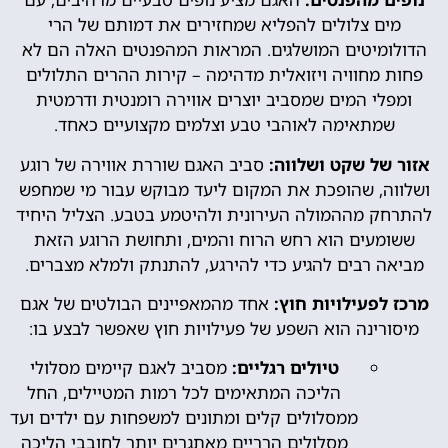
מים צלולים להפליא שמחזירים את דמותם של הרי
הדולומיטים המושלגים. המראות המהפנטים האלה הם לא
פחות מחוויה ויזואלית מדהימה – קירות ההרים התלולים
ומפלי המים שמסביב יוצרים אווירה רומנטית ודרמטית
שמתאימה לאוהבי טבע וצלמים מקצועיים כאחד.
אזור של שקט ושלווה:
סביב האגם שוררת אווירה של רוגע
ושלווה, שהופכת את המקום ליעד מבוקש עבור מי שמחפש
להתרחק מההמולה העירונית ולהיטמע בטבע. הצליל היחיד
ששומעים הוא רחש הרוח והמים, ותחושת הרוגע הזאת
מביאה רבים להגיע כדי להירגע, להתנתק ולמלא מצברים.
מרכז לפעילויות חוץ:
אחד מהמאפיינים הבולטים של אגם
מיסורינה הוא השפע של פעילויות חוץ שאפשר לבצע בו:
טיולים רגליים:
מסביב לאגם קיימים מסלולי
הליכה המתאימים לכל רמות המטיילים, החל
ממסלולים קלים ומתונים למשפחות עם ילדים ועד
מסלולים הרריים מאתגרים יותר לחובבי הליכה