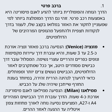
ברכב פרטי
הדרך הנוחה והפופולרית ביותר להגיע לאגם מיסורינה היא
באמצעות רכב פרטי. זוהי גם הדרך המומלצת ביותר למי
שמעוניין לחקור את האזור במלואו בקצב שלו, לעצור בדרך
לנקודות תצפית ולהתפעל מהנופים המרהיבים של
הדולומיטים.
מונציה (Venice):
הנסיעה ברכב מאזור ונציה אורכת
כ-2.5 עד 3 שעות, והיא עוברת דרך עיירות מקסימות
ונופים כפריים והרריים עוצרי נשימה. המסלול עובר דרך
כבישים מסודרים היטב, אך ככל שמתקרבים לאזור
הדולומיטים, הכבישים נעשים צרים יותר ומפותלים.
כדאי להיערך לנהיגה הררית זהירה, במיוחד בעונת
החורף שייתכן שיהיה שלג על הכביש.
ממילאנו (Milan):
הנסיעה ממילאנו לאגם מיסורינה
אורכת כ-4 שעות. הדרך עוברת דרך הכבישים המהירים
A4 ו-A27, המציעים נסיעה נוחה לאורך מחוזות צפון
איטליה עד ההגעה לאזור ההרים.