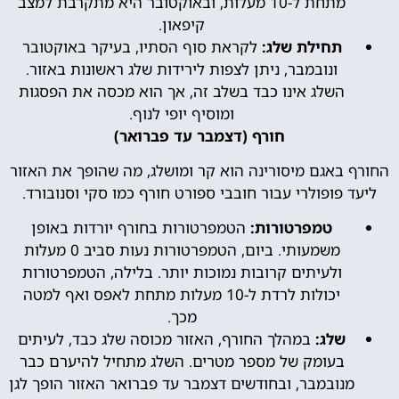
מתחת ל-10 מעלות, ובאוקטובר היא מתקרבת למצב
קיפאון.
תחילת שלג:
לקראת סוף הסתיו, בעיקר באוקטובר
ונובמבר, ניתן לצפות לירידות שלג ראשונות באזור.
השלג אינו כבד בשלב זה, אך הוא מכסה את הפסגות
ומוסיף יופי לנוף.
חורף (דצמבר עד פברואר)
החורף באגם מיסורינה הוא קר ומושלג, מה שהופך את האזור
ליעד פופולרי עבור חובבי ספורט חורף כמו סקי וסנובורד.
טמפרטורות:
הטמפרטורות בחורף יורדות באופן
משמעותי. ביום, הטמפרטורות נעות סביב 0 מעלות
ולעיתים קרובות נמוכות יותר. בלילה, הטמפרטורות
יכולות לרדת ל-10 מעלות מתחת לאפס ואף למטה
מכך.
שלג:
במהלך החורף, האזור מכוסה שלג כבד, לעיתים
בעומק של מספר מטרים. השלג מתחיל להיערם כבר
מנובמבר, ובחודשים דצמבר עד פברואר האזור הופך לגן