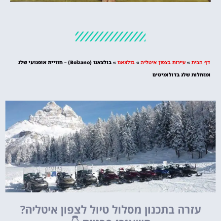
מלונות
מציאת מלון
מומלץ?
דף הבית
»
עיירות בצפון איטליה
»
בולצאנו
»
בולצאנו (Bolzano) – חוויית אופנועי שלג
לחצו
ומזחלות שלג בדולומיטים
פה!
עזרה בתכנון מסלול טיול לצפון איטליה?