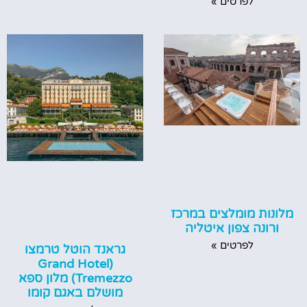
לפרטים »
מלונות מומלצים במרכז
ורונה צפון איטליה
לפרטים »
גראנד הוטל טרמצו
(‪Grand Hotel
Tremezzo‬) מלון ספא
מושלם באגם קומו