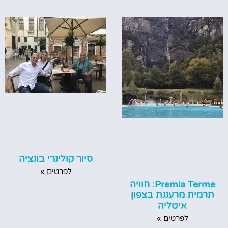
סיור קולינרי בונציה
לפרטים »
Premia Terme: חוויה
תרמית מרעננת בצפון
איטליה
לפרטים »