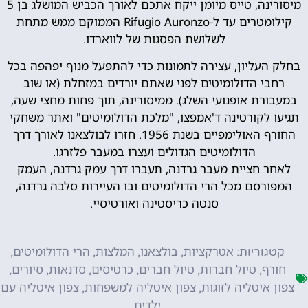
מיסורינה, טייס מיומן ייקח אתכם לאורך הכביש המושלג בן 5
קילומטרים עד ל-Rifugio Auronzo הממוקם ממש מתחת
לשלושת הפסגות של לווארדו.
בחלק העליון, עצירה לתמונות כדי להתפעל מנוף יפהפה בכל
רחבי הדולומיטים לפני שאתם יורדים במזחלת (או שוב
במעבורת אופנועי השלג). ממיסורינה, תוך פחות מחצי שעה,
תגיעו לקורטינה ד'אמפצו, "מלכת הדולומיטים" ואתר משחקי
החורף האולימפיים בשנת 1956. חזרו לבולצאנו לאורך דרך
הדולומיטים הגדולים ועצרו במעבר פלזרגו.
לאחר חציית מעבר גרדנה, תעברו דרך עמק גרדנה, העמק
המפורסם מכל הרי הדולומיטים ובו העיירות סלבה גרדנה,
סנטה כריסטינה ואורטיסיי.
אטרקציות
בולצאנו
המלצות
הרי הדולומיטים
קטגוריות:
,
,
,
,
חורף
טיול חברות
טיול חברים
כרטיסים
סדנאות
סיורים
,
,
,
,
,
,
צפון איטליה לזוגות
צפון איטליה למשפחות
צפון איטליה עם
,
,
ילדים