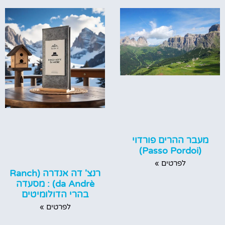
מעבר ההרים פורדוי
(Passo Pordoi)
לפרטים »
רנצ' דה אנדרה (Ranch
da Andrè‏) : מסעדה
בהרי הדולומיטים
לפרטים »