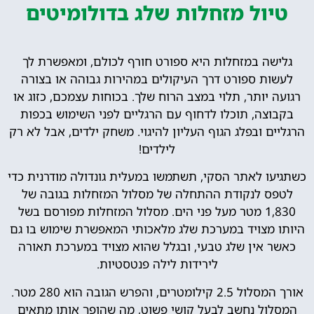
טיול מזחלות שלג בדולומיטים
גלישה במזחלות היא ספורט חורף לכולם, ומאפשרת לך
לעשות ספורט דרך העיקולים במהירות גבוהה או בצורה
רגועה יותר, תלוי במצב הרוח שלך. בכוחות עצמכם, כזוג או
בקבוצה, תוכלו לדחוף עם הרגליים לפני השימוש בכפות
הרגליים ובפלג הגוף העליון להיגוי. משחק ילדים, אבל לא רק
לילדים!
כשתגיעו לאתר הסקי, תשתמשו במעלית גונדולה מודרנית כדי
לטפס לנקודת ההתחלה של מסלול המזחלות בגובה של
1,830 מטר מעל פני הים. מסלול המזחלות מפורסם בשל
היותו מצויד במערכת שלג מלאכותי המאפשרת שימוש בו גם
כאשר אין שלג טבעי, ובגלל שהוא מצויד במערכת תאורה
לירידות לילה פנטסטיות.
אורך המסלול 2.5 קילומטרים, והפרש הגובה הוא 280 מטר.
המסלול נחשב לבעל קושי פשוט, מה שהופך אותו מתאים