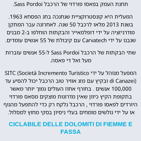
תחנת העמק בפאסו פורדוי של הרכבל Sass Pordoi.
המעלית היא קונסטרוקציית שנחנכה בחג הפסחא 1963.
בשנת 2013 מלאו לרכבל 50 שנה. לאחרונה עבר המתקן
מודרניזציה על ידי דופלמאייר והבקתות הוחלפו ב-2 מבנים
שנבנו על ידי Carvatech עם קיבולת של 55 אנשים עומדים.
שתי הבקתות של הרכבל Sass Pordoi ל-55 אנשים עוברות
מעל ואל די פאסה.
המפעל מנוהל על ידי SITC (Società Incremento Turistico
di Canazei) ובקיץ עם מזג אוויר טוב הרכבל יכול להסיע עד
100,000 אנשים . בחורף אחוז העולים נמוך יותר מאשר
בתקופת הקיץ כיוון שאין מדרונות מוצקים מסאס פורדוי
היורדים לפאסו פורדוי , הרכבל נלקח רק כדי להתפעל מהנוף
או על ידי גולשים מומחים בעלי ניסיון בסקי מחוץ למסלול.
CICLABILE DELLE DOLOMITI DI FIEMME E
FASSA