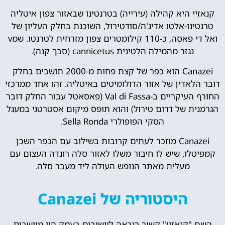
קנאזיי היא קהילה (עירייה) בטרנטינו שבאזור צפון איטליה
טרנטינו-אלטו אדיג'ה/סודטירול, השוכנת בחלק העליון של
ואל די פאסה, כ-110 קילומטרים צפון מזרחית לטרנטו. שמv
נגזר מהמילה הלטינית cannicetus (סבך קנה).
Canazei הוא כפר של קצת פחות מ-2000 תושבים בחלק
דובר הלאדין של אזור הדולומיטים באיטליה. זהו אחד ממרכזי
החורף העיקריים ב-Val di Fassa (פאסאטל עבור החלק דובר
הגרמנית של דרום טירול) והוא תופס מיקום אסטרטגי במעגל
הסקי הפופולרי Sella Ronda.
Canazei מוזכר לעתים קרובות בשילוב עם הכפר השכן
קמפיטלו, שיש לו חיבור משלו לאזור סלה רונדה העצום עם
מעלית מאתר הנופש העולה ליד מעבר סלה.
היסטוריה של Canazei
השם "קנאזיי" קשור כנראה ליישובים בעמק היו מיושבים