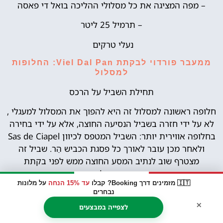
– מפה המציגה את כל מסלולי ההליכה בואל די פאסה
– תרמיל 25 ליטר
נעלי טרקים
ממעבר פורדוי לבקתת Viel Dal Pan: החלופות
למסלול
תחילת השביל על הרכס
חלופה ראשונה למסלול זה היא להפוך את המסלול למעגלי ,
לא על ידי חזרה בשביל הנסיעה החוצה, אלא על ידי בחירה
בחלופה אווירית יותר: השביל המטפס לכיוון Sas de Ciapel
ולאחר מכן עובר לאורך כל פסגת הכביש הַר. שביל זה
מצטרף שוב לנתיב המסע החוצה ממש לפני בקתת
פרדארולה.
🇮🇹 מזמינים דרך Booking? קבלו
עד 15% הנחה
על מלונות
אלטרנטיבה שנייה למסלול, מושלמת למי שלא רוצה לעלות
נבחרים
×
לפסו פורדוי ברכב, היא לצבור גובה על ידי שימוש תחילה
לצפייה במבצעים
בגונדולה המובילה מקנאזיי לפקול ולאחר מכן ברכבל שמגיע