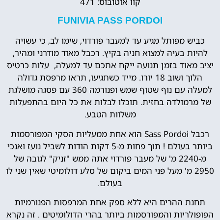
קוו אוֹטוֹבּוּס: 471
FUNIVIA PASS PORDOI
כביש מפותל מגיע עד למעבר פורדוי, שימו לב, כי עשויה
להיות בעיה למצוא חניה בקיץ. רכבל מאוד מודרני ומהיר,
יציב מאוד בזמן תנועה ייקח אתכם עד למעלה, עלות כרטיס
הלוך ושוב 18 יורו. מייד כשתגיעו, תראו מרפסת גדולה
למעלה עם נוף שטוף שמש ופנורמה 360 עם פסגה מושלגת
של מרמולדה בחזית. תוכלו לבלות את כל היום בהתפעלות
משלוות הטבע.
רכבל Sass Pordoi הוא אחת ממעליות הסקי המפורסמות
ביותר בעולם ! תוך פחות מ-5 דקות הודות לשביל נועז ואנכי
מ-2240 מ' של מעבר פורדוי אתה ממש "זניק" לגובה של
2950 מ' מעל פני המים ביקום של סלע דולומיטי שאין שני לו
בעולם.
תחנת ההרים היא ללא ספק אחת המרפסות הפנורמיות
הפופולריות והמפורסמות ביותר בהרי הדולומיטים . זה נקרא