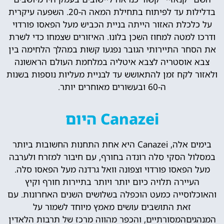
בדלילות עד לפיתוח בתחילת המאה ה-20. השפעה עיקרית
על כלכלת האזור הייתה בניית הכביש מעל הפאסו פורדוי
ודרכו למטה למחוז השכן בלונו. האיזורים שצמחו כדי לשרת
את הסחר התיירותי הגובר נפגעו קשות במהלך הלחימה בין
צבא אוסטריה לצבא איטליה במלחמת העולם הראשונה
ולאזור לקח זמן להתאושש עד לבניית מעליות נוספות בשנות
ה-60 ובעשורים מאוחרים יותר.
Canazei היום
בימים אלה, Canazei היא אחת התחנות החשובות ביותר
במסלול הסקי סלה רונדה בחורף, עם חיבור למזרח ולערבה
מעל הפאסו פורדוי וצפונה וואל גרדנה מעל הפאסו סלה.
העיירה תלויה כיום יותר ויותר בתיירות חורף וקיץ
והאוכלוסייה כמעט הוכפלה בשלושים השנים האחרונות. עם
זאת התושבים עושים מאמץ מיוחד לשמור על
המנהגיםהמסורתיים, והכפר מהווה מרכז של תרבות הלאדין