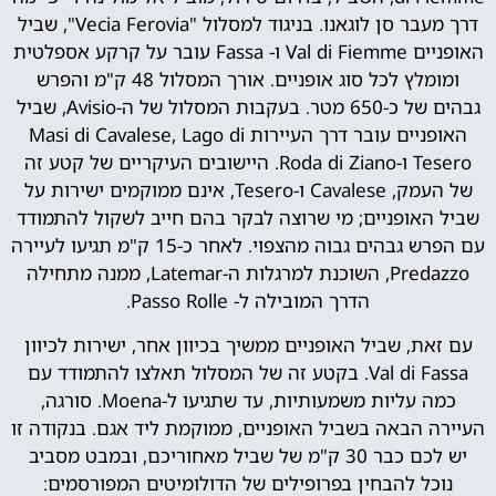
דרך מעבר סן לוגאנו. בניגוד למסלול "Vecia Ferovia", שביל
האופניים Val di Fiemme ו- Fassa עובר על קרקע אספלטית
ומומלץ לכל סוג אופניים. אורך המסלול 48 ק"מ והפרש
גבהים של כ-650 מטר. בעקבות המסלול של ה-Avisio, שביל
האופניים עובר דרך העיירות Masi di Cavalese, Lago di
Tesero ו-Roda di Ziano. היישובים העיקריים של קטע זה
של העמק, Cavalese ו-Tesero, אינם ממוקמים ישירות על
שביל האופניים; מי שרוצה לבקר בהם חייב לשקול להתמודד
עם הפרש גבהים גבוה מהצפוי. לאחר כ-15 ק"מ תגיעו לעיירה
Predazzo, השוכנת למרגלות ה-Latemar, ממנה מתחילה
הדרך המובילה ל- Passo Rolle.
עם זאת, שביל האופניים ממשיך בכיוון אחר, ישירות לכיוון
Val di Fassa. בקטע זה של המסלול תאלצו להתמודד עם
כמה עליות משמעותיות, עד שתגיעו ל-Moena. סורגה,
העיירה הבאה בשביל האופניים, ממוקמת ליד אגם. בנקודה זו
יש לכם כבר 30 ק"מ של שביל מאחוריכם, ובמבט מסביב
נוכל להבחין בפרופילים של הדולומיטים המפורסמים: