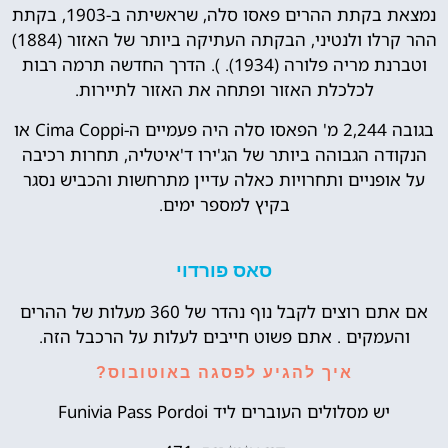
נמצאת בקתת ההרים פאסו סלה, שראשיתה ב-1903, בקתת
ההר קרלו ולנטיני, הבקתה העתיקה ביותר של האזור (1884)
וטברנת מריה פלורה (1934). ). הדרך החדשה תרמה רבות
לכלכלת האזור ופתחה את האזור לתיירות.
בגובה 2,244 מ' הפאסו סלה היה פעמיים ה-Cima Coppi או
הנקודה הגבוהה ביותר של הג'ירו ד'איטליה, תחרות רכיבה
על אופניים ותחרויות כאלה עדיין מתרחשות והכביש נסגר
בקיץ למספר ימים.
סאס פורדוי
אם אתם רוצים לקבל נוף נהדר של 360 מעלות של ההרים
והעמקים . אתם פשוט חייבים לעלות על הרכבל הזה.
איך להגיע לפסגה באוטובוס?
יש מסלולים העוברים ליד Funivia Pass Pordoi