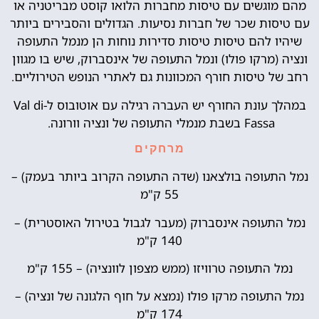
מהם מוגשים עם טיסות מחברות הלואו קוסט מבריטניה או
עם טיסות שכר של חברות נסיעות. הגדולים והסבירים ביותר
שיהיו להם טיסות טיסות סדירות נוחות הן מנמל התעופה
ונציה (מרקו פולו) ונמל התעופה של אינסברוק, שיש בו מגוון
רחב של טיסות חורף המכוונות גם לאתרי הנופש הטירוליים.
במהלך עונת החורף יש העברה רגילה עם אוטובוס ל-Val di
Fassa בשבת מנמלי התעופה של ונציה וורונה.
מרחקים
נמל התעופה בולצאנו (שדה התעופה הקרוב ביותר בעמק) –
55 ק"מ
נמל התעופה אינסברוק (מעבר לגבול בטירול האוסטרית) –
140 ק"מ
נמל התעופה טרוויזו (ממש מצפון לוונציה) – 155 ק"מ
נמל התעופה מרקו פולו (נמצא על חוף הלגונה של ונציה) –
174 ק"מ