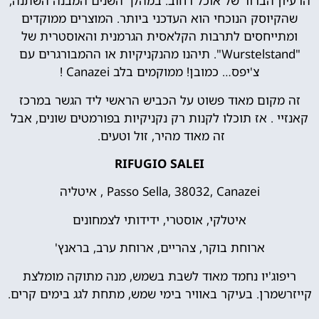
הרעיון הברור של אוכל רחוב. במהלך השנים המבנה השתנה,
שהקיוסק הנוכחי הוא העדכני ביותר. המוצרים ממוקדים
ומתייחסים לתרבות הקלאסית הגרמנית והאוסטרית של
"Wurstelstand". תיהנו מהנקניקיות או ההמבורגרים עם
צ'יפס… כמובן! ממוקמים בלב Canazei !
זה מקום מאוד פשוט על הכביש הראשי ליד הגשר במרכז
קאנזיי . אז תוכלו לקנות רק נקניקיות בפורמטים שונים, אבל
זה מאוד מהיר, זול וטעים.
RIFUGIO SALEI
Passo Sella, 38032, Canazei , איטליה
איטלקי, אוסטרי, ידידותי לצמחונים
ארוחת בוקר, צהריים, ארוחת ערב, בראנץ'
ריפוג'יו נחמד מאוד לשבת בשמש, מנה מתוקה מומלצת
קייזרשמרן. בעיקר באוויר בימי שמש, מתחת לגג בימים קרים.