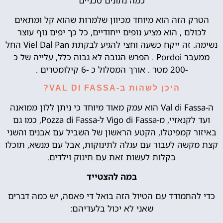
כמה נתונים טכניים
הטרק הזה הוא מיוחד מכיוון שלמרות שהוא קל ומתאים
לכולם , הוא מציע נופים ייחודיים, כל כך יפים נוף עוצר
נשימה. זה ייקח כשעה וחצי להגיע לבקתת Viel Dal Pan החל
ממעבר Pordoi . הפרש הגובה לא גבוה כלל, עלייה של כ
-200 מטר . אורך המסלול כ -6 קילומטרים .
היכן לשהות ב-VAL DI FASSA?
ה-Val di Fassa הוא עמק מאוד מיוחד כי ניתן ללון ממואנה
ועד לקנאזיי, מ-Vigo di Fassa ל-Pozza di Fassa, כמו גם
באיזור קמפיטלו, הקטע הראשון של השביל עם אבנים והשני
קצת מקשה לעבור עם עגלה לתינוקות, אבל עם מנשא, תוכלו
בקלות לעשות זאת עם תינוק וילדים.
במה להצטייד
כדי להתמודד עם הטיול הזה בואל די פאסה, יש כמה דברים
שאני לא יכול בלעדיהם: