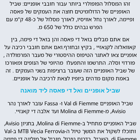
זהו המסלול הפופולרי ביותר עבור חובבי אופניים: שביל
האופניים של הדולומיטים חוצה את העמקים של פאסה
ופיימה, לאורך נחל אוויסיו, לאורך מסלול של כ-48 ק"מ עם
הפרש גבהים כולל של 650 מ.
אם אתם מבלים בואל די פאסה והן בואל די פימה, בין
קאוואלזה לקנאזיי , בקיץ ובחורף.ואם אתם חובבי רכיבה על
אופניים צאו לאתגר הטיפוס ההיסטורי של מעבר המרמולדה ,
פורדוי וסלה. התרשמו והתפעלו מהיופי של הנופים ומאורכו
של שביל האופניים הזה שעובר ברציפות בשני העמקים . זה
באמת מקום מדהים ביופיו לצאת לרכיבה על אופניים.
שביל אופניים ואל די פאסה ליד מואנה
שביל האופניים Val di Fiemme ו- Fassa עובר לאורך נהר
Avisio, מ-Molina di Fiemme ועד אלבה די קאנזיי.
שביל האופניים מתחיל ב-Molina di Fiemme, בחניון Avisio,
ותוכלו לשקול את המשך טיול ה-MTB Vecia Ferrovia ב-Val
di Fiemme, השביל, בדרום טירול, מוביל אל מולינה די פיימה