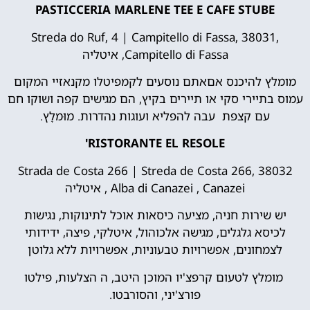
PASTICCERIA MARLENE TEE E CAFE STUBE
Streda do Ruf, 4 | Campitello di Fassa, 38031,
Campitello di Fassa, איטליה
מומלץ להיכנס אםאתם נוסעים לקמפיטלו מקנאזיי המקום
עמוס בתיירי סקי או תיירים בקיץ, הם מגישים קפה ושוקו חם
עם קצפת עבה להפליא ועוגות נהדרות. מוּמלָץ.
RISTORANTE EL RESOLE'
Strada de Costa 266 | Streda de Costa 266, 38032
Alba di Canazei , Canazei , איטליה
יש שירות חניה, מציעה כיסאות אוכל לתינוקות, נגישות
לכיסא גלגלים, מגישה אלכוהול, איטלקי, פיצה, ידידותי
לצמחונים, אפשרויות טבעוניות, אפשרויות ללא גלוטן
מומלץ לטעום קרפצ'יו המוכן היטב, ה הצלעות, פילטו
פורצ'יני, והסורבטו.