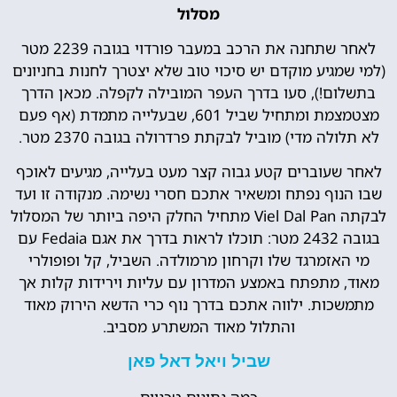
מסלול
לאחר שתחנה את הרכב במעבר פורדוי בגובה 2239 מטר
(למי שמגיע מוקדם יש סיכוי טוב שלא יצטרך לחנות בחניונים
בתשלום!), סעו בדרך העפר המובילה לקפלה. מכאן הדרך
מצטמצמת ומתחיל שביל 601, שבעלייה מתמדת (אף פעם
לא תלולה מדי) מוביל לבקתת פרדרולה בגובה 2370 מטר.
לאחר שעוברים קטע גבוה קצר מעט בעלייה, מגיעים לאוכף
שבו הנוף נפתח ומשאיר אתכם חסרי נשימה. מנקודה זו ועד
לבקתה Viel Dal Pan מתחיל החלק היפה ביותר של המסלול
בגובה 2432 מטר: תוכלו לראות בדרך את אגם Fedaia עם
מי האזמרגד שלו וקרחון מרמולדה. השביל, קל ופופולרי
מאוד, מתפתח באמצע המדרון עם עליות וירידות קלות אך
מתמשכות. ילווה אתכם בדרך נוף כרי הדשא הירוק מאוד
והתלול מאוד המשתרע מסביב.
שביל ויאל דאל פאן