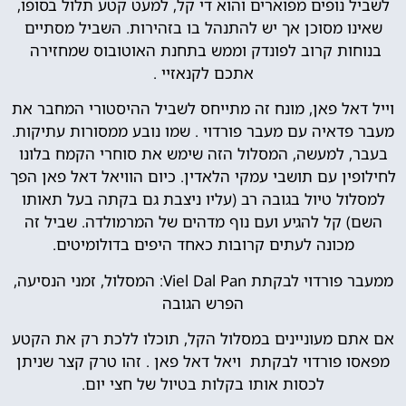
לשביל נופים מפוארים והוא די קל, למעט קטע תלול בסופו,
שאינו מסוכן אך יש להתנהל בו בזהירות. השביל מסתיים
בנוחות קרוב לפונדק וממש בתחנת האוטובוס שמחזירה
אתכם לקנאזיי .
וייל דאל פאן, מונח זה מתייחס לשביל ההיסטורי המחבר את
מעבר פדאיה עם מעבר פורדוי . שמו נובע ממסורות עתיקות.
בעבר, למעשה, המסלול הזה שימש את סוחרי הקמח בלונו
לחילופין עם תושבי עמקי הלאדין. כיום הוויאל דאל פאן הפך
למסלול טיול בגובה רב (עליו ניצבת גם בקתה בעל תאותו
השם) קל להגיע ועם נוף מדהים של המרמולדה. שביל זה
מכונה לעתים קרובות כאחד היפים בדולומיטים.
ממעבר פורדוי לבקתת Viel Dal Pan: המסלול, זמני הנסיעה,
הפרש הגובה
אם אתם מעוניינים במסלול הקל, תוכלו ללכת רק את הקטע
מפאסו פורדוי לבקתת ויאל דאל פאן . זהו טרק קצר שניתן
לכסות אותו בקלות בטיול של חצי יום.