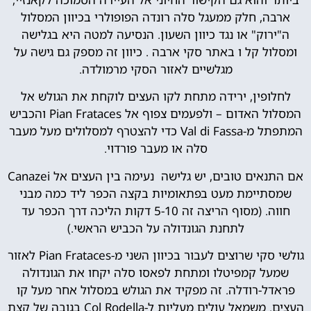
ארבה, חלק ממעגל סלה רונדה הפופולרי בכיוון המסלול
ה"ירוק" או נגד כיוון השעון. הנסיעה למטה היא בגלישה
ומסלול קל ו באתר סקי ארבה . כיוון זה מספק גם גישה על
מגלשיים לאזור הסקי מרמולדה.
לחלופין, ירידה מתחת לקו העצים לוקחת את הגולש אל
המסלול האדום – ולפעמים צפוף אל Pian Frataces והכביש
המתפתל מ-Val di Fassa כדי להצטרף למסלולים מעל מעבר
סלה או מעבר פורדוי.
אם התנאים טובים, יש גלישה נעימה בין העצים אל Canazei
שמסתיימת מעט בפתאומיות בקצה הכפר ליד כמה מבני
חווה. (מסוף הריצה זה 5-10 דקות הליכה דרך הכפר עד
לתחנת הגונדולה על הכביש הראשי.)
גולשי סקי שרוצים לעבור בכיוון השני מ-Pian Frataces לאזור
שמעל קמפיטלו ומתחת לפאסו סלה יקחו את הגונדולה
פראדל-רודלה. זה מפקיד את הגולש במסלול אחר מעל קו
העצים. משמאל עולים מעליות ל-Col Rodella בגובה של קצת