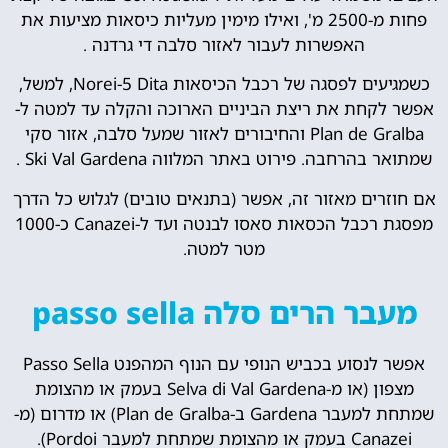
פחות מ-2500 מ', ואילו מימין מעליות כיסאות מציעות את
האפשרות לעבור לאזור סלבה די גרדנה .
כשמגיעים לפסגה של רכבל הכיסאות Norei-5 Dita, למשל,
אפשר לקחת את ריצת הביניים הארוכה והקלה עד למטה ל-
Plan de Gralba והחיבורים לאזור שמעל סלבה, אזור סקי
שמתואר בהרחבה. פירוט באתר המלווה Ski Val Gardena .
אם חוזרים מאזור זה, אפשר (בתנאים טובים) לגלוש כל הדרך
מפסגת רכבל הכסאות סאסו לבנטה ועד ל-Canazei כ-1000
מטר למטה.
מעבר הרים סלה passo sella
אפשר לנסוע בכביש הנופי עם הנוף המהפנט Passo Sella
מצפון (או מ-Selva di Val Gardena בעמק או מהצומת
שמתחת למעבר Gardena ב-Plan de Gralba) או מדרום (מ-
Canazei בעמק או מהצומת שמתחת למעבר Pordoi).