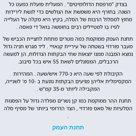
בצדק "מרפסת הדולומיטים" . המעלית פועלת כמעט כל
השנה: בחורף היא משמשת את הגולשים כדי לגשת לירידות
מחוץ למסלול הרבות של הסלה, בקיץ היא מקלה על העלייה
לפיז בו למטיילים רבים בחופשה בואל די פאסה .
תחנת העמק ממוקמת כמה מטרים מתחת לחציית הכביש של
מעבר פורדוי בשטחה של עיריית קנאזיי . ליד מגרש חניה גדול
נמצא המבנה ממנו יוצאות שתי הבקתות הגדולות, הן למעשה
הרכבלים, המסוגלים לשאת 55 איש בכל סיבוב.
הקיבולת לפי שעה היא כ-770 איש/שעה . המהירות
המקסימלית אליהן מגיעים הבקתות נוגעת ב -10 מ' לשנייה,
המקבילה ליותר מ-35 קמ"ש .
תחנת ההר ממוקמת כמו קן נשרים מפלדה גדול על הפסגות
הסלעיות של סאס פורדוי , הצד הדרומי ביותר של מסיף סלה
.
תחנת העמק