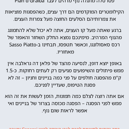
פסו סלה מתגלה נוף מדהים לעבר Plan d'Gralba
הקילומטרים המוקדמים הם דרך עצים, כשהפסגות מוציאות
את צמרותיהם הסלעים החוצה מעל צמרות העצים.
ברגע שאתה מעל קו העצים, אתה לא יכול שלא להתמוגג
מהנוף המרהיב. מימינכם נמצא החלק השחור והאפור של
רכס סאסולונגו, וכאשר תטפסו, תבחינו ב-Sasso Piatto
מאחוריו.
באופן יוצא דופן, לנסיעה מהצד של פלאן דה גראלבה אין
ממש פיתולים והשיפועים מגיעים רק לעתים רחוקות. כ-1.5
ק"מ מהפסגה חולפים על פני כמה בניינים וחניון – זה לא
פסגת הטיפוס, שעדיין לפניכם.
אם אתה רוצה לצלם כמה תמונות, הזמן לעשות את זה הוא
ממש לפני הפסגה – הפסגה מכוסה בצרור של בניינים ואי
אפשר לראות שום נוף.
כמה נקודות לתשומת לבכם לגבי הירידה לכיוון Canazei ומעבר