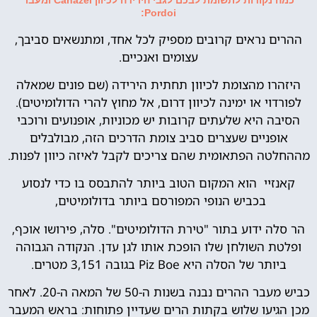
Pordoi:
ההרים נראים קרובים מספיק לכל אחד, ומתנשאים סביבך,
עצומים ואנכיים.
היזהרו מהצומת לכיוון תחתית הירידה (שם פונים שמאלה
לפורדוי או ימינה לכיוון דרום, אל מחוץ להרי הדולומיטים).
הסיבה היא שלעתים קרובות יש מכוניות, אופנועים ורוכבי
אופניים שעצרים סביב צומת הדרכים הזה, מבולבלים
מההחלטה הפתאומית שהם צריכים לקבל לאיזה כיוון לפנות.
קאנזיי הוא המקום הטוב ביותר להתבסס בו כדי לנסוע
בכביש הנופי המפורסם ביותר בדולומיטים,
הר סלה ידוע בתור "טירת הדולומיטים". סלה, פירושו אוכף,
ופלטת השולחן שלו הופכת אותו לגן עדן. הנקודה הגבוהה
ביותר של הסלה היא Piz Boe בגובה 3,151 מטרים.
כביש מעבר ההרים נבנה בשנות ה-50 של המאה ה-20. לאחר
מכן הגיעו שלוש בקתות הרים שעדיין פתוחות: בראש המעבר