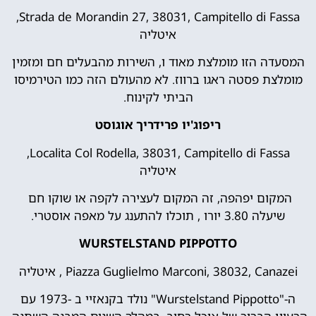
Strada de Morandin 27, 38031, Campitello di Fassa,
איטליה
המסעדה הזו מומלצת מאוד ו, השירות מהבעלים חם ומזמין
מומלצת פסטה ראגו ברווז. לא מהעולם הזה כמו הטירמיסו
הביתי לקינוח.
ריפוג'יו פרידריך אוגוסט
Localita Col Rodella, 38031, Campitello di Fassa,
איטליה
המקום יפהפה, זה המקום לעצירה לקפה או שוקו חם
שיעלה 3.80 יורו , תוכלו להתענג על מאפה אוסטרי.
WURSTELSTAND PIPPOTTO
Piazza Guglielmo Marconi, 38032, Canazei , איטליה
ה-"Wurstelstand Pippotto" נולד בקנאזיי ב -1973 עם