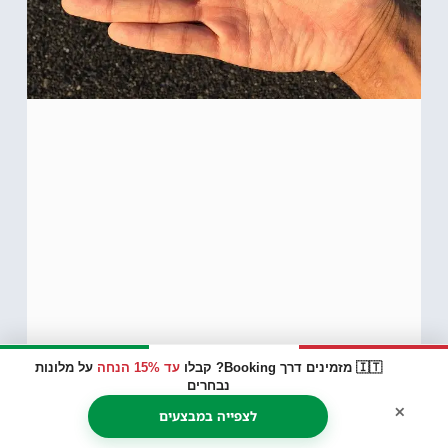
🇮🇹 מזמינים דרך Booking? קבלו
עד 15% הנחה
על מלונות
נבחרים
ורונה (Verona) מדריך למטיילים –
×
אתרי תיירות, דרכי הגעה והתניידות,
לצפייה במבצעים
אטרקציות, קולינריה, רחובות