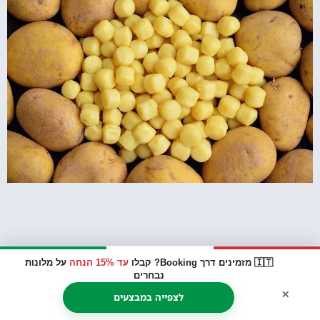
🇮🇹 מזמינים דרך Booking? קבלו
עד 15% הנחה
על מלונות
נבחרים
×
לצפייה במבצעים