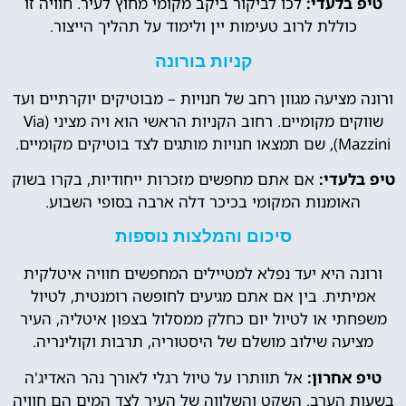
טיפ בלעדי:
לכו לביקור ביקב מקומי מחוץ לעיר. חוויה זו
כוללת לרוב טעימות יין ולימוד על תהליך הייצור.
קניות בורונה
ורונה מציעה מגוון רחב של חנויות – מבוטיקים יוקרתיים ועד
שווקים מקומיים. רחוב הקניות הראשי הוא ויה מציני (Via
Mazzini), שם תמצאו חנויות מותגים לצד בוטיקים מקומיים.
טיפ בלעדי:
אם אתם מחפשים מזכרות ייחודיות, בקרו בשוק
האומנות המקומי בכיכר דלה ארבה בסופי השבוע.
סיכום והמלצות נוספות
ורונה היא יעד נפלא למטיילים המחפשים חוויה איטלקית
אמיתית. בין אם אתם מגיעים לחופשה רומנטית, לטיול
משפחתי או לטיול יום כחלק ממסלול בצפון איטליה, העיר
מציעה שילוב מושלם של היסטוריה, תרבות וקולינריה.
טיפ אחרון:
אל תוותרו על טיול רגלי לאורך נהר האדיג'ה
בשעות הערב. השקט והשלווה של העיר לצד המים הם חוויה