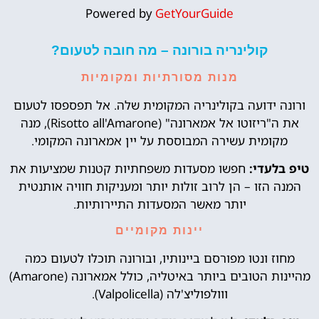
Powered by
GetYourGuide
קולינריה בורונה – מה חובה לטעום?
מנות מסורתיות ומקומיות
ורונה ידועה בקולינריה המקומית שלה. אל תפספסו לטעום
את ה"ריזוטו אל אמארונה" (Risotto all'Amarone), מנה
מקומית עשירה המבוססת על יין אמארונה המקומי.
טיפ בלעדי:
חפשו מסעדות משפחתיות קטנות שמציעות את
המנה הזו – הן לרוב זולות יותר ומעניקות חוויה אותנטית
יותר מאשר המסעדות התיירותיות.
יינות מקומיים
מחוז ונטו מפורסם ביינותיו, ובורונה תוכלו לטעום כמה
מהיינות הטובים ביותר באיטליה, כולל אמארונה (Amarone)
ווולפוליצ'לה (Valpolicella).