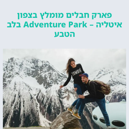
פארק חבלים מומלץ בצפון
איטליה – Adventure Park בלב
הטבע