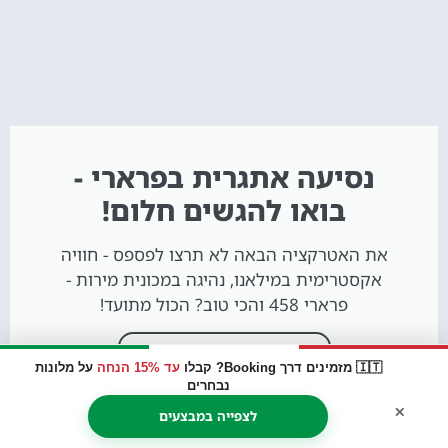
נסיעה אתגרית בפרארי -
בואו להגשים חלום!
את האטרקציה הבאה לא תרצו לפספס - חוויה
אקסטרימית במילאנו, נהיגה במכונית מירות -
פרארי 458 והכי טוב? הכול מתועד!
להזמנת כרטיס לחצו כאן
🇮🇹 מזמינים דרך Booking? קבלו
עד 15% הנחה
על מלונות
נבחרים
×
לצפייה במבצעים