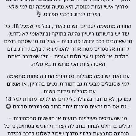
מדריך אישי וצוות מנוסה, היא נגישה ונעימה גם למי שלא
רגילים לנהוג ברכבי ספורט. 👌
החוויה מתאימה לגברים ונשים כאחד, בכל גיל שמעל 18, כל
עוד יש ברשותנו רישיון נהיגה בתוקף (בינלאומי לא נדרש).
מי שאוהבים רכב ירגישו פה בבית – אבל גם מי שסתם רוצים
לחוות אקסטרים מסוג אחר, להפתיע את בן/בת הזוג ביום
הולדת, או לסמן וי על חלום נעורים – יגלו שמדובר באחת
האטרקציות הכי מרגשות באיטליה.
עם זאת, יש כמה מגבלות בסיסיות: החוויה פחות מתאימה
למי שסובלים מבעיות גב חמורות, נשים בהיריון, או אנשים
עם מגבלות ניידות קשות .
כמו כן, לא מדובר בפעילות לילדים או לנוער מתחת לגיל 18
– גם אם הם נראים מוכנים יותר מרוב המבוגרים סביבם 😉
מי שמעדיפים פעילויות רגועות או חוששים מהמהירות –
יכולים בהחלט לבחור בחבילה קצרה ולהרגיש בטוחים, כי כל
הנהיגה מתבצעת בליווי מדריך שיכול לשלוט ברכב במידת