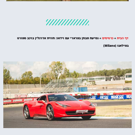
מלונות
מציאת מלון
מומלץ?
דף הבית
»
כרטיסים
»
נסיעת מבחן בפרארי עם וידאו: חווית אדרנלין ברכב ספורט
לחצו
במילאנו (Milano)
פה!