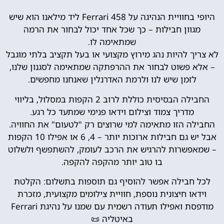
היופי בחוויית הנהיגה על Ferrari 458 ליד מילאנו הוא שיש
מגוון חבילות – כך שכל אחד יכול לבחור את הרמה
שמתאימה לו.
לא צריך להיות נהג מירוץ מקצועי או בעל תקציב בלתי מוגבל
– אלא פשוט לבחור את ההרפתקה שמתאימה לסגנון שלנו,
לזמן שיש לנו ולרמת האדרנלין שאנחנו מחפשים.
החבילה הבסיסית כוללת לרוב 2 הקפות במסלול, בליווי
מדריך צמוד וצילום וידאו פנימי שמתעד כל רגע.
החבילה הזו מתאימה למי שרוצים רק "לטעום" את החוויה.
אבל יש גם חבילות ארוכות יותר – 4, 6 או אפילו 10 הקפות
– שמאפשרות להרגיש את הרכב לעומק, להשתפשף ולשלוט
בו טוב יותר מהקפה להקפה.
לכל חבילה אפשר להוסיף גם תוספות בתשלום: הקלטת
וידאו חיצונית נוספת, חוויית צילומים מקצועית, מזכרת
מודפסת ואפילו תעודה רשמית עם שמנו על נהיגת Ferrari
באיטליה 📜