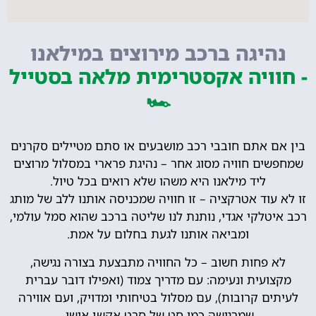
נהיגה ברכב מירוצים במילאנו
- חוויה אקסטרימית מלאה בסטייל
🏎️
בין אם אתם חובבי רכב מושבעים או סתם מטיילים סקרנים
שמחפשים חוויה מסוג אחר – נהיגת פרארי במסלול מרוצים
ליד מילאנו היא משהו שלא רואים בכל טיול.
זו לא עוד אטרקציה – זו חוויה שמכניסה אותנו ללב של מותג
רכב איטלקי אגדי, נותנת לנו שליטה ברכב שהוא סמל עולמי,
ומביאה אותנו לגעת בחלום על אמת.
לא פחות חשוב – כל החוויה מתבצעת בצורה נגישה,
מקצועית ונעימה: עם מדריך צמוד (ואפילו דובר עברית
לעיתים קרובות), עם מסלול בטיחותי ומדויק, ועם אווירה
שמרגישה כמו סט של סרט אקשן אישי.