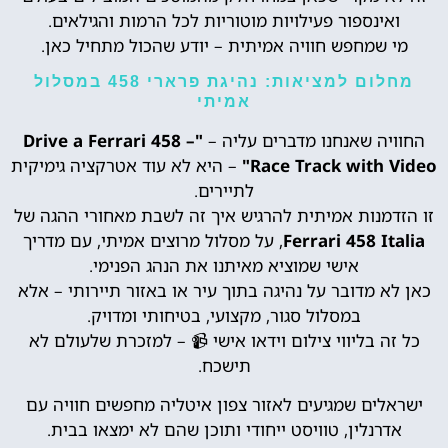
ואינספור פעילויות מוטוריות לכל הרמות והגילאים.
מי שמחפש חוויה אמיתית – יודע שהכול מתחיל כאן.
מחלום למציאות: נהיגת פרארי 458 במסלול
אמיתי
החוויה שאנחנו מדברים עליה –
"Drive a Ferrari 458 –
Race Track with Video"
– היא לא עוד אטרקציה גימיקית
לתיירים.
זו הזדמנות אמיתית להרגיש איך זה לשבת מאחורי ההגה של
Ferrari 458 Italia
, על מסלול מרוצים אמיתי, עם מדריך
אישי שמוציא מאיתנו את הנהג הפנימי.
כאן לא מדובר על נהיגה בתוך עיר או באזור תיירותי – אלא
במסלול סגור, מקצועי, בטיחותי ומדויק.
כל זה בליווי צילום וידאו אישי 📹 – למזכרת שלעולם לא
תישכח.
ישראלים שמגיעים לאזור צפון איטליה מחפשים חוויה עם
אדרנלין, טוויסט ייחודי ותוכן שהם לא ימצאו בבית.