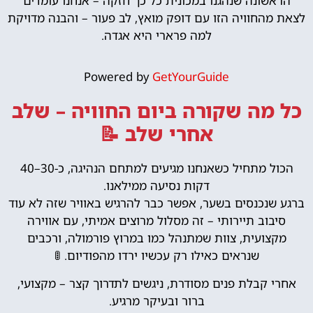
הראשונה שנהגנו במכונית כל כך חזקה – אנחנו עומדים
לצאת מהחוויה הזו עם דופק מואץ, לב פעור – והבנה מדויקת
למה פרארי היא אגדה.
Powered by
GetYourGuide
כל מה שקורה ביום החוויה – שלב
אחרי שלב 📝
הכול מתחיל כשאנחנו מגיעים למתחם הנהיגה, כ-30–40
דקות נסיעה ממילאנו.
ברגע שנכנסים בשער, אפשר כבר להרגיש באוויר שזה לא עוד
סיבוב תיירותי – זה מסלול מרוצים אמיתי, עם אווירה
מקצועית, צוות שמתנהל כמו במרוץ פורמולה, ורכבים
שנראים כאילו רק עכשיו ירדו מהפודיום. 🚦
אחרי קבלת פנים מסודרת, ניגשים לתדרוך קצר – מקצועי,
ברור ובעיקר מרגיע.