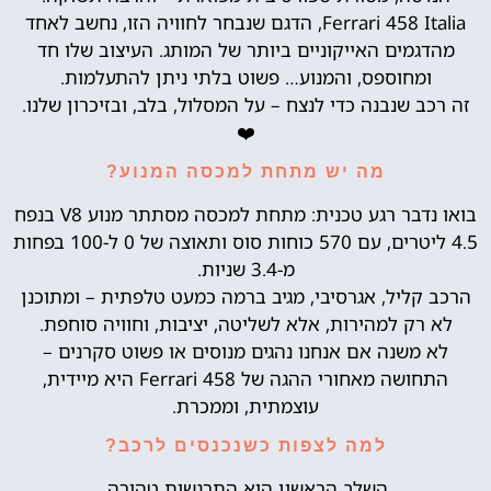
Ferrari 458 Italia, הדגם שנבחר לחוויה הזו, נחשב לאחד
מהדגמים האייקוניים ביותר של המותג. העיצוב שלו חד
ומחוספס, והמנוע… פשוט בלתי ניתן להתעלמות.
זה רכב שנבנה כדי לנצח – על המסלול, בלב, ובזיכרון שלנו.
❤️
מה יש מתחת למכסה המנוע?
בואו נדבר רגע טכנית: מתחת למכסה מסתתר מנוע V8 בנפח
4.5 ליטרים, עם 570 כוחות סוס ותאוצה של 0 ל-100 בפחות
מ-3.4 שניות.
הרכב קליל, אגרסיבי, מגיב ברמה כמעט טלפתית – ומתוכנן
לא רק למהירות, אלא לשליטה, יציבות, וחוויה סוחפת.
לא משנה אם אנחנו נהגים מנוסים או פשוט סקרנים –
התחושה מאחורי ההגה של Ferrari 458 היא מיידית,
עוצמתית, וממכרת.
למה לצפות כשנכנסים לרכב?
השלב הראשון הוא התרגשות טהורה.