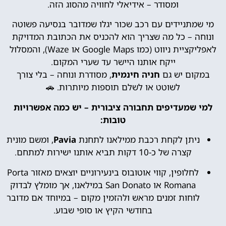
ומסודר – אידיאלי לחוויה מהסוג הזה.
מי שמתניידים עם רכב שכור יגלו שמדובר בנסיעה פשוטה
ונוחה – כל מה שצריך הוא להכניס את הכתובת המדויקת
לאפליקציית ניווט (כמו Google Maps או Waze), והמסלול
ייקח אותנו היישר עד שערי המקום.
במקום יש גם
חניה חינמית
, מסודרת ונוחה – בלי צורך
לשוטט או לשלם תוספות מיותרות. 🚗
למי שמעדיפים תחבורה ציבורית – יש כמה אפשרויות
טובות:
ניתן לקחת רכבת ממילאנו לתחנת
Pavia
, ומשם מונית
קצרה של כ-10 דקות תביא אותנו ישירות למתחם.
לחלופין, קווי אוטובוס בינעירוניים יוצאים מאזור Porta
Romana או San Donato במילאנו, אך מומלץ לבדוק
לוחות זמנים מראש ולהזמין מקום – במיוחד אם מדובר
בחודשי הקיץ או סופי שבוע.