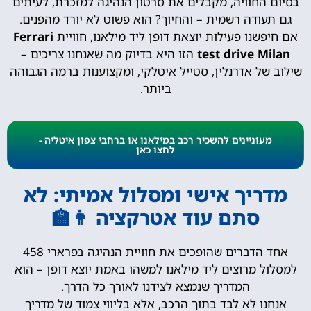
בסיום החוויה, מקבלים את סרטון הנהיגה למזכרת, לעיתים
גם תעודה רשמית – והחיוך? הוא פשוט לא יורד מהפנים.
אם חיפשנו פעילות יוצאת דופן ליד מילאנו, חוויית
Ferrari
test drive Milan
הזו היא בדיוק מה שאנחנו צריכים –
שילוב של אדרנלין, סטייל איטלקי, ומקצוענות ברמה הגבוהה
ביותר.
מעוניינים להשכיר רכב במילאנו או ברחבי צפון איטליה -
לחצו כאן
מדריך אישי ומסלול אמיתי: לא
סתם עוד אטרקציה 👨‍🏫
אחד הדברים שהופכים את חוויית הנהיגה בפרארי 458
למסלול מרוצים ליד מילאנו למשהו באמת יוצא דופן – הוא
המדריך שנמצא לצידנו לאורך כל הדרך.
אנחנו לא לבד בתוך הרכב, אלא בליווי צמוד של מדריך