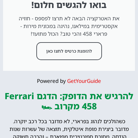
בואו להגשים חלום!
את האטרקציה הבאה לא תרצו לפספס - חוויה
אקסטרימית במילאנו, נהיגה במכונית מירות -
פרארי 458 והכי טוב? הכול מתועד!
להזמנת כרטיס לחצו כאן
Powered by
GetYourGuide
להרגיש את הדופק: הדגם Ferrari
458 מקרוב 🏎️
כשהולכים לנהוג בפרארי, לא מדובר בכל רכב יוקרה.
מדובר ביצירת מופת איטלקית, תוצאה של עשרות שנות
הנדסה, מסורת ספורטיבית מפוארת – והרבה תשוקה.