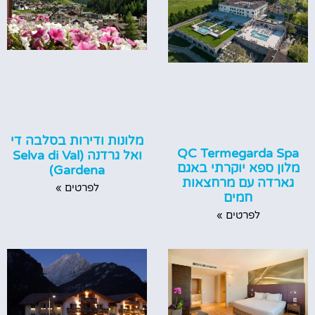
מלונות ודירות בסלבה די
QC Termegarda Spa
ואל גרדנה (Selva di Val
מלון ספא יוקרתי באגם
Gardena)
גארדה עם מרחצאות
לפרטים »
חמים
לפרטים »