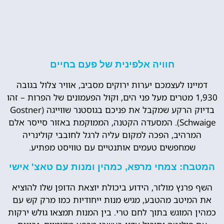
חוויה אלפינית של פעם בחיים
דמיינו לעצמכם יערות ירוקים מסביב, אוויר צלול בגובה
1,930 מטרים מעל פני הים, וקול הפעמונים של הפרות – זהו
בדיוק הרקע שמקבל את פניכם בגוסטנר שווייגה (Gostner
Schwaige). המסעדה הקטנה, הממוקמת באזור סייסר אלם
המרהיב, הפכה למקום עליה לרגל לחובבי קולינריה
שמחפשים טעמים אותנטיים עם טוויסט מפתיע.
המטבח: צמחי מרפא, כמהין ומנות עם טאצ' אישי
השף פרנץ מולזר, הידוע ביכולת יוצאת הדופן שלו להוציא
את המיטב מהטבע, מגיש מנות ייחודיות כמו מרק קש עם
כמהין המוגש בתוך לחם טרי. בין המנות תמצאו גולש ירקות