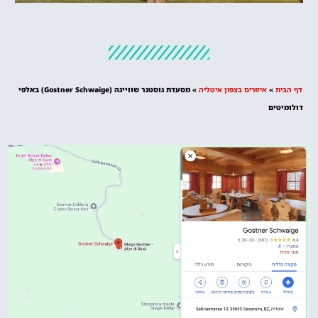
מלונות
מציאת מלון
מומלץ?
דף הבית
»
איזורים בצפון איטליה
»
מסעדת גוסטנר שווייגה (Gostner Schwaige‏‏) באלפי
לחצו
דולומיטים
פה!