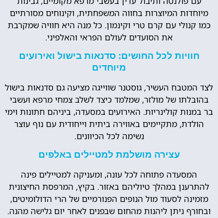
עם פולנטה ותיבול עדין בעשבי מרפא מקומיים, גבינות
מיוחדות המיוצרות בחווה המשפחתית, וקינוחים מסורתיים
כמו קנולי עם קרם טרי וקינמון. כל מנה היא חוויה שמקרבת
את הסועדים לעולם הפראי והאלפיני.
חוויות לכל החושים: סדנאות בישול ואירועים
מיוחדים
לצד המטבח העשיר, גוסטנר שווייגה מציעה גם סדנאות בישול
בהובלתו של מולזר, שמלמד כיצד לשלב צמחי מרפא ועשבי
בר במנות קולינריות. האירועים במסעדה, ביניהם חתונות וימי
הולדת, מתקיימים באווירה ביתית וייחודית עם נוף עוצר
נשימה לכל הכיוונים.
עצירה מושלמת למטיילים באלפים
המסעדה פתוחה לכל עונה, ומעניקה למטיילים פינה
להתרענן במהלך טיוליהם באזור. בקיץ, המרפסת החיצונית
מזמינה לסעוד מול הנופים הפנורמיים של הרי הדולומיטים,
ובחורף ניתן ליהנות מהחום שבפנים לאחר יום גלישה מהנה.