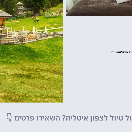
גארדלנד
פארק שעשועים של
מפספסים!
לחצו פה!
ל טיול לצפון איטליה?
השאירו פרטים
👇