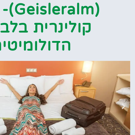
(eralm
קולינרית בלב 
הדולומיטי