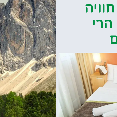
Geisl)- חוויה
הרי
ם