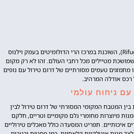
מסעדת ריפוג'ו אודלה (Rifugio Odle – Geisleralm‏), השוכנת במרכז הרי הדולומיטים בעמק וילנוס
ת ייחודית שמושכת מטיילים מכל רחבי העולם. זהו לא רק מקום
ו מתמזגים טעמים מסורתיים של דרום טירול עם נופים
 רכס אודלה המרהיב.
ם ניחוח עולמי
בין המטבח המקומי המסורתי של דרום טירול לבין
נות מיוצרות מחומרי גלם מקומיים וטריים, חלקם
רים איכותיים. תפריט המסעדה כולל מאכלים טירוליים
 רוטב עשיר, לצד מנות איטלקיות קלאסיות, כמו פסטות ורטבים