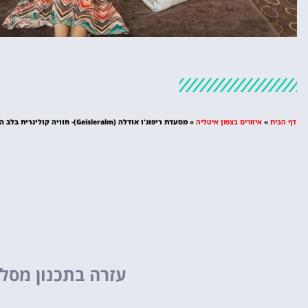
מלונות
מציאת מלון
דף הבית
»
איזורים בצפון איטליה
»
מסעדת ריפוג'ו אודלה (Geisleralm)- חוויה קולינרית בלב הרי הדולומיטים
מומלץ?
לחצו
פה!
עזרה בתכנון מסלו