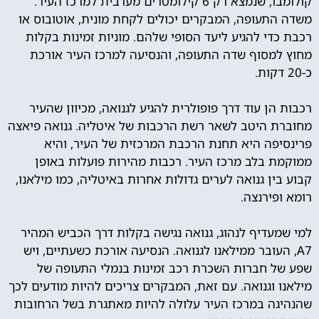
קולומבו, שנמצא רק 6 קילומטרים מערבית למרכז העיר.
משדה התעופה, המבקרים יכולים לקחת מונית, אוטובוס או
רכבת כדי להגיע ליעד הסופי שלהם. מוניות זמינות בקלות
מחוץ למסוף שדה התעופה, והנסיעה למרכז העיר אורכת
כ-20 דקות.
רכבות הן עוד דרך פופולרית להגיע לגנואה, מכיוון שהעיר
מחוברת היטב לשאר רשת הרכבות של איטליה. גנואה פיאצה
פרינסיפה היא תחנת הרכבת המרכזית של העיר, והיא
ממוקמת בלב מרכז העיר. רכבות מהירות פועלות באופן
קבוע בין גנואה לערים גדולות אחרות באיטליה, כמו מילאנו,
רומא ופירנצה.
למי שמעדיף לנהוג, גנואה נגישה בקלות דרך הכביש המהיר
A7, העובר ממילאנו לגנואה. הנסיעה אורכת כשעתיים, ויש
שפע של חברות השכרת רכב זמינות בנמלי התעופה של
מילאנו וגנואה. עם זאת, המבקרים צריכים להיות מודעים לכך
שהנהיגה במרכז העיר עלולה להיות מאתגרת בשל הרחובות