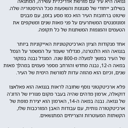
גנואה היא עיר עם מורשת אדריכלית עשירה, המתגאה
בשילוב ייחודי של סגנונות והשפעות מכל ההיסטוריה שלה.
שיטוט ברחובות העיר הוא כמו מסע בזמן, עם מבנים
ומונומנטים המשתרעים על פני מאות שנים ומשקפים את
הטעמים והמגמות המשתנות של כל תקופה.
אחד מנקודות הציון הארכיטקטוניות האייקוניות ביותר
בגנואה הוא הלנטרנה, מגדלור שעמד על המשמר על הנמל
של העיר במשך למעלה מ-800 שנה. המגדל נבנה במקור
במאה ה-12, נבנה מחדש והורחב מספר פעמים במהלך מאות
שנים, וכיום הוא מהווה עדות למורשת הימית של העיר.
פלא ארכיטקטוני נוסף שחובה לראות בגנואה הוא פאלאצו
דוקאלה, ארמון מדהים שהיה בעבר מקום מגוריו של הדוג'ה
של גנואה. נבנה במאה ה-14, הארמון הוא יצירת מופת של
ארכיטקטורה גותית, עם עבודות האבן המורכבות שלו,
הקשתות המעוטרות והצריחים המתנשאים.