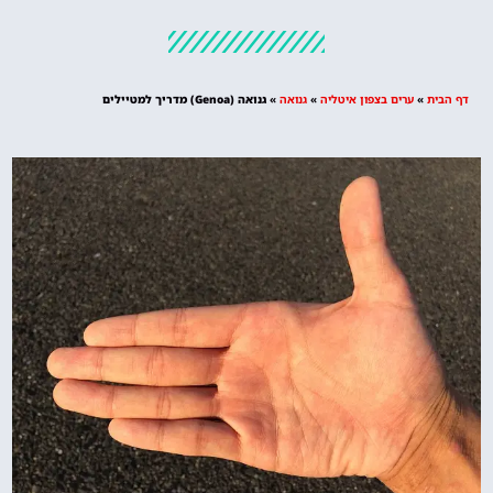
מלונות
מציאת מלון
מומלץ?
דף הבית
»
ערים בצפון איטליה
»
גנואה
»
גנואה (Genoa) מדריך למטיילים
לחצו
פה!