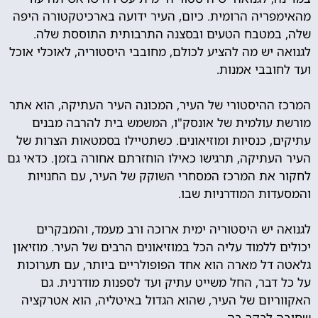
מהאימפריה הרומית. כיום, העיר ידועה בארכיטקטורה היפה
שלה, במטבח הטעים ובסצנה התרבותית התוססת שלה.
לגנואה יש מה להציע לכולם, מחובבי היסטוריה, לאוכלי אוכל
ועד לחובבי אמנות.
המרכז ההיסטורי של העיר, המכונה העיר העתיקה, הוא אתר
מורשת עולמית של אונסק"ו, המשמש בית להרבה מבנים
עתיקים, כנסיות ומוזיאונים. כשתטיילו בסמטאות הצרות של
העיר העתיקה, תרגישו כאילו הוחזרתם אחורה בזמן. כדאי גם
לחקור את המרכז המסחרי השוקק של העיר, עם החנויות
והמסעדות המודרניות שבו.
לגנואה יש היסטוריה ימית ארוכה ורב מעמד, והמבקרים
יכולים ללמוד עליה הכל במוזיאונים הרבים של העיר. מוזיאון
גלאטה דל מארה הוא אחד הפופולריים ביותר, עם תערוכות
על כל דבר, החל משייט עתיק ועד לספנות מודרנית. גם
האקווריום של העיר, שהוא הגדול באיטליה, הוא אטרקציה
שחובה לבקר בה.