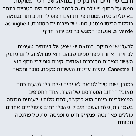
חובבי פירות ים יהיו בגן עדן בגנואה, שכן העיר ממוקמת
ממש על החוף ויש לה גישה לכמה מפירות הים הטריים ביותר
באיטליה. כמה ממנות פירות הים הפופולריות ביותר בגנואה
כוללות פריטו מיסטו, מגש של פירות ים מטוגנים, ו-acciughe
al verde, אנשובי המוגש ברוטב ירוק חריף.
לבעלי שן מתוקה, בגנואה יש שפע של קינוחים טעימים
לבחירה. אחד המפורסמים שבהם הוא פנדולצ'ה, לחם מתוק
העשוי מפירות מסוכרים ואגוזים. קינוח פופולרי נוסף הוא
Canestrelli, עוגיות עדינות העשויות מקמח, סוכר וחמאה.
כמובן, שום טיול לגנואה לא יהיה שלם בלי לטעום כמה
מאוכל הרחוב המפורסם של העיר. אחד החטיפים
הפופולריים ביותר הוא פוקצ'ה, לחם מלוח שלעיתים מכוסה
בשמן זית, מלח ועשבי תיבול. מאכלי רחוב פופולריים אחרים
כוללים פארינטה, פנקייק חומוס ופניסה, סוג של פולנטה
מטוגנת.