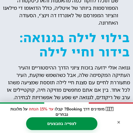
שם תוכלו לחקור כמה מהאמנות והארכיטקטורה
המפורסמות ביותר של איטליה, כולל הדואומו די מילאנו
והציור המפורסם של לאונרדו דה וינצ'י, הסעודה
האחרונה.
בילוי לילה בגנואה:
בידור וחיי לילה
גנואה אולי ידועה בזכות ציוני הדרך ההיסטוריים והעיר
העתיקה המקסימה שלה, אבל כשהשמש שוקעת, העיר
מתעוררת לחיים עם סצנת חיי לילה תוססת שמציעה משהו
לכל אחד. בין אם אתם מחפשים מוזיקה חיה, קוקטיילים או
ערב של ריקודים, לגנואה יש שפע של אפשרויות לבחירה.
🇮🇹 מזמינים דרך Booking? קבלו
עד 15% הנחה
על מלונות
נבחרים
אולמות מוזיקה חיה:
×
אם אתם חובבי מוזיקה, לא תתאכזבו מהמבחר של
לצפייה במבצעים
אולמות מוזיקה חיה בגנואה. אחד הפופולריים ביותר