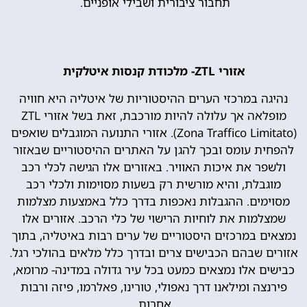
תחבור ציבורית ושבילי אופניים.
אזורי ZTL- מלכודת קנסות איטלקית
נהיגה במרכזי הערים ההיסטוריות של איטליה היא חוויה
מופלאה אך עלולה להיות מורכבת, זאת בשל אזורי ZTL
(Zona Traffico Limitato). אזורי התנועה המוגבלים שואפים
להפחית עומס ובכך להגן על האתרים ההיסטוריים שבאזור
ולשפר את איכות האוויר. באזורים אלו הגישה לכלי רכב
מוגבלת, והיא מורשית רק בשעות מסוימות ולכלי רכב
מסוימים. ההגבלות נאכפות בדרך כלל באמצעות מצלמות
שמצלמות את לוחיות הרישוי של כלי הרכב. אזורים אלו
נמצאים במרכזים היסטוריים של ערים רבות באיטליה, בתוך
אזורים שבהם הכבישים צרים ובדרך כלל מלאים בהולכי רגל.
כבישים אלו נמצאים כמעט בכל עיר גדולה במדינה- מרומא,
פירנצה ומילאנו דרך נאפולי, טורינו, פאלרמו, פיזה ורבות
אחרות.