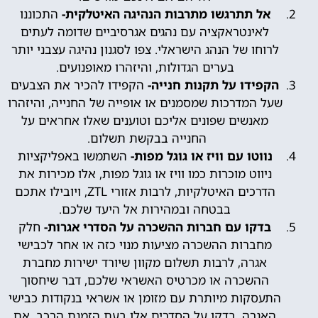
אל תתרגשו מתרבות הנהיגה האיטלקית-
התכוננו
לאינטראקציה עם נהגים אגרסיביים שדומה לעתים
לרוחו של הנהג הישראלי. צפו לסגנון נהיגה עצבני יותר
בערים הגדולות, והיזהרו מאופנועים.
הקפידו על תקנות חנייה-
הקפידו להכיר את הצבעים
שעל המדרכות שמסמנים או אופייה של החנייה, והיזהרו
מאנשים שפונים אליכם וטוענים שאלו אחראים על
החנייה בבקשת תשלום.
נווטו עם וויז או גוגל מפות-
השתמשו באפליקציות
ניווט מוכרות כמו וויז או גוגל מפות, אלו מכירות את
הדרכים האיטלקיות, לרבות אזורי ZTL, ויובילו אתכם
בבטחה ובמהירות אל היעד שלכם.
בדקו עם חברות ההשכרה על הסדרי אגרות-
חלק
מחברות ההשכרה מציעות מנוי כזה או אחר לכבישי
אגרה, לרבות תשלום מקוון שיורד ישירות מחברת
ההשכרה או מכרטיס האשראי שלכם, דבר שיחסוך
התעסקות מיותרת עם מזומן או אשראי בנקודות כבישי
האגרה. בדקו על הסדרים אלו בעת הזמנת הרכב. אם