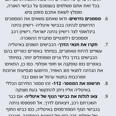
בכל זאת אתם משלמים בעצמכם על כבישי האגרה,
מומלץ לשאת אתכם מזומן נגיש.
מסמכים נדרשים-
ודאו שאתם נושאים את המסמכים
הדרושים לנהיגה בכבישי איטליה- רישיון נהיגה
בינלאומי לצד רישיון נהיגה ישראלי, רישיון רכב
ומסמכים רלוונטיים מחברת ההשכרה.
חקרו את תנאי הדרך-
הכבישים השונים באיטליה
עשויים להיות מאתגרים, במיוחד באזורים כפריים בהם
הכבישים בדרך כלל צרים ומפותלים יותר, במיוחד
באזורים כמו טוסקנה או חופי אמלפי. כמו כן, התאימו
את הנהיגה לתנאי מזג האוויר, והימנעו מנסיעות ארוכות
ומורכבות בתנאי ערפל או גשם כבד.
תרשמו את המספר- 112-
זהו מספר החירום הכללי
באיטליה אליו ניתן להתקשר בעת מצוקה
צאו לגלות את כבישי הנוף של איטליה-
אם כבר
השכרתם רכב, ויצאתם לדרך, אל תפספסו נהיגה
בכבישי הנוף המפורסמים באיטליה, כמו כביש החוף
של אמלפי, דרך היין של קיאנטי בטוסקנה, מעברי