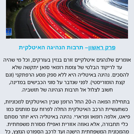
פרק ראשון
– תרבות הנהיגה האיטלקית
אומרים שלנהגים איטלקיים זורם בנזין בעורקים, וכל מי שהיה
עד לריקוד הבלטי של צומת רומאי סואן יתקשה שלא
להסכים. נהיגה באיטליה היא ללא ספק מסע הרפתקני (וגם
קצת הומוריסטי). לפני שנדבר על סוגי הכבישים במדינה,
חשוב לצלול אל תרבות הנהיגה של תושביה.
בתחילת המאה ה-20 החל הרומן שבין האיטלקים למכוניות,
כשתעשיית הרכב האיטלקית החלה לפרוח עם מותגים כמו
פיאט, אלפה רומאו ופרארי. נהיגה באיטליה היא יותר מסתם
כלי תחבורה, אלא גאווה אזורית ואפילו מסורת משפחתית.
מהמכונית המשפחתית הישנה ועד לרכב הספורט הנוצץ, כל