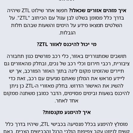
איך מזהים אזורים שכאלו?
חפשו אחר שילוט ZTL שיהיה
בדרך כלל מסומן בשלט לבן עגול עם הכיתוב "ZTL". על
השלטים תמצאו מידע על הימים והשעות שבהם חלות
הגבלות.
מי יכול להיכנס לאזור ZTL?
תושבים שמתגוררים באזור, כלי רכב מורשים כגון תחבורה
ציבורית, רכבי חירום וכלי רכב של נכים, ובחלק מהאזורים גם
תיירים שהזמינו מקום לינה בתוך האזור המורכב, אך יש
ליידע מראש את המלון שאתם מגיעים עם רכב, זאת כדי
להשיג את האישור הדרוש. בחלק מאזורי ה-ZTL כן ניתן
להיכנס בשעות ובימים מסוימים, הדבר כמובן משתנה ממקום
אחד לאחר.
איך להימנע מקנסות?
מומלץ להימנע בכלל מנסיעה בכבישי ZTL, שיהיו בדרך כלל
קשים לניווט עקב צפיפות הולכי הרגל והכבישים הצרים. באם