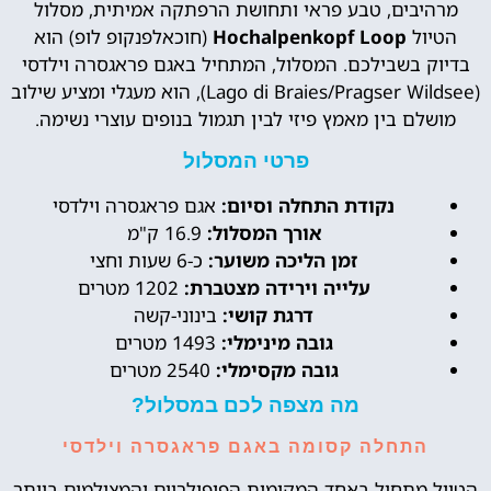
מרהיבים, טבע פראי ותחושת הרפתקה אמיתית, מסלול
הטיול
Hochalpenkopf Loop
(חוכאלפנקופ לופ) הוא
בדיוק בשבילכם. המסלול, המתחיל באגם פראגסרה וילדסי
(Lago di Braies/Pragser Wildsee), הוא מעגלי ומציע שילוב
מושלם בין מאמץ פיזי לבין תגמול בנופים עוצרי נשימה.
פרטי המסלול
נקודת התחלה וסיום:
אגם פראגסרה וילדסי
אורך המסלול:
16.9 ק"מ
זמן הליכה משוער:
כ-6 שעות וחצי
עלייה וירידה מצטברת:
1202 מטרים
דרגת קושי:
בינוני-קשה
גובה מינימלי:
1493 מטרים
גובה מקסימלי:
2540 מטרים
מה מצפה לכם במסלול?
התחלה קסומה באגם פראגסרה וילדסי
הטיול מתחיל באחד המקומות הפופולריים והמצולמים ביותר