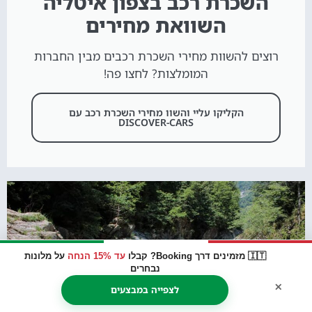
השכרת רכב בצפון איטליה
השוואת מחירים
רוצים להשוות מחירי השכרת רכבים מבין החברות
המומלצות? לחצו פה!
הקליקו עליי והשוו מחירי השכרת רכב עם
DISCOVER-CARS
🇮🇹 מזמינים דרך Booking? קבלו
עד 15% הנחה
על מלונות
נבחרים
×
לצפייה במבצעים