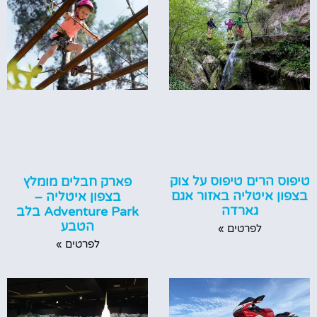
טיפוס הרים טיפוס על צוק
פארק חבלים מומלץ
בצפון איטליה באזור אגם
בצפון איטליה –
גארדה
Adventure Park בלב
הטבע
לפרטים »
לפרטים »