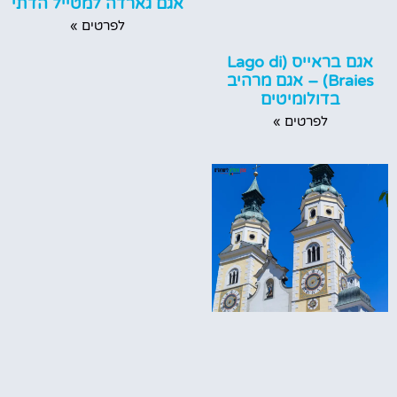
אגם גארדה למטייל הדתי
לפרטים »
אגם בראייס (Lago di
Braies) – אגם מרהיב
בדולומיטים
לפרטים »