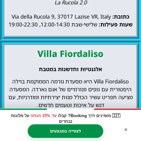
La Rucola 2.0
כתובת:
Via della Rucola 9, 37017 Lazise VR, Italy
שעות פעילות:
שלישי-שבת 12:00-14:30, 19:00-22:30
Villa Fiordaliso
אלגנטיות וחדשנות במטבח
Villa Fiordaliso היא מסעדת גורמה הממוקמת בוילה
היסטורית עם נופים פנורמיים של אגם גארדה. המסעדה
מציעה תפריט עשיר הכולל מנות יצירתיות ומודרניות, עם
דגש על איכות וטעמים חדשים.
🇮🇹 מזמינים דרך Booking? קבלו
עד 15% הנחה
על מלונות
למה כדאי לבקר שם:
Villa Fiordaliso מציעה חוויית
נבחרים
אוכל ייחודית עם שירות אישי ואיכות גבוהה. האווירה
×
לצפייה במבצעים
האלגנטית והעיצוב המיוחד משדרים יוקרה ואיכות.