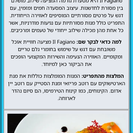
Il Fagiano היא מסעדת גורמה המציעה שילוב מושלם
בין מסורת לחדשנות. עיצוב המסעדה חמים ומזמין, עם
דגש על פרטים מסורתיים המוסיפים לאווירה הייחודית.
התפריט כולל מנות מסורתיות עם נגיעות מודרניות, אשר
כל אחת מהן מכילה שילוב ייחודי של טעמים ומרכיבים.
למה כדאי לבקר שם:
Il Fagiano מציעה חוויית אוכל
משובחת עם דגש על שימוש בחומרי גלם טריים
ומקומיים. האווירה הנעימה והשירות המקצועי הופכים
את הביקור כאן למיוחד.
המלצות מהתפריט:
המנות המומלצות כוללות את מנת
הארטישוקים עם רוטב פריזאי ומנת הסטייק עם רוטב יין
אדום. הקינוחים, כמו קינוח הטירמיסו, הם סיום נהדר
לארוחה.