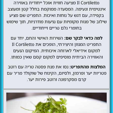
Il Cortiletto מציעה חווית אוכל ייחודית באווירה
אינטימית ונעימה. המסעדה ממוקמת בחלל קטן ומעוצב
בקפידה, עם דגש על נוחות ואיכות. התפריט שם מציע
שילוב של מנות מקומיות עם נגיעות מודרניות, תוך שימוש
בחומרי גלם טריים וייחודיים.
למה כדאי לבקר שם:
השירות האישי והחם, יחד עם
התפריט המגוון והיצירתי, הופכים את Il Cortiletto
למקום אידיאלי לארוחה איכותית. המיקום הנעים
והאווירה הביתית מוסיפים למקום קסם שאין כמותו.
המלצות מהתפריט:
נסו את מנת פסטה טריה עם רוטב
פטריות יער ופרמזן, ולסיום, הקינוח של שוקולד מריר עם
קרם מסקרפונה ורוטב פירות יער.