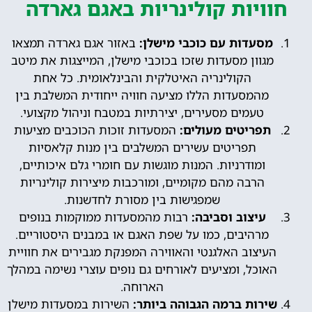
חוויות קולינריות באגם גארדה
מסעדות עם כוכבי מישלן:
באזור אגם גארדה תמצאו
מגוון מסעדות שזכו בכוכבי מישלן, המייצגות את מיטב
הקולינריה האיטלקית והבינלאומית. כל אחת
מהמסעדות הללו מציעה חוויה ייחודית המשלבת בין
טעמים מסעירים, יצירתיות במטבח וניהול מקצועי.
תפריטים מעולים:
המסעדות זוכות הכוכבים מציעות
תפריטים עשירים המשלבים בין מנות קלאסיות
ומודרניות. המנות מוגשות עם חומרי גלם איכותיים,
הרבה מהם מקומיים, ומורכבות מיצירות קולינריות
שמפגישות בין מסורת לחדשנות.
עיצוב וסביבה:
רבות מהמסעדות ממוקמות בנופים
מרהיבים, כמו על שפת האגם או במבנים היסטוריים.
העיצוב האלגנטי והאווירה המפנקת מגבירים את חוויית
האוכל, ומציעים לאורחים גם נופים עוצרי נשימה במהלך
הארוחה.
שירות ברמה הגבוהה ביותר:
השירות במסעדות מישלן