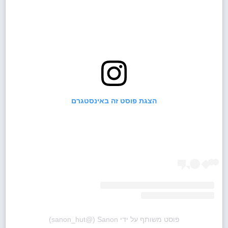
הצגת פוסט זה באינסטגרם
פוסט משותף על ידי ‏‎Sanon‎‏ (@‏‎sanon_hut‎‏)