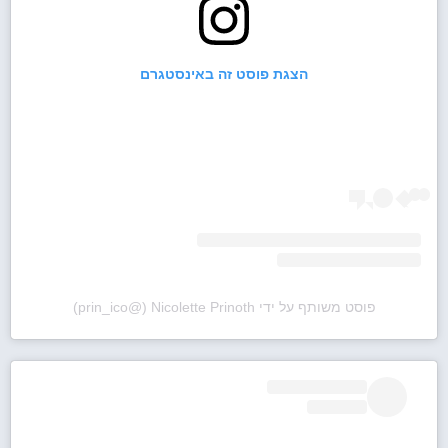
הצגת פוסט זה באינסטגרם
פוסט משותף על ידי ‏‎Nicolette Prinoth‎‏ (@‏‎prin_ico‎‏)