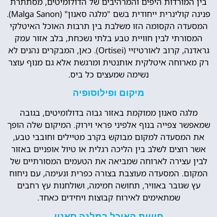
בין המורדות היפים והמרהיבים של הדולומיטים, מסתתרת
פנינה קולינרית ייחודית בשם "מלגה סאנון" (Malga Sanon).
המסעדה הקסומה הזו משלבת בין תרבות האוכל האיטלקי
המסורתי לבין חוויית טבע בלתי נשכחת, בלב אזור עמק
גראדנה, קרוב לאורטיזיי (Ortisei). כאן, המבקרים נהנים לא
רק מארוחה איטלקית אותנטית ומרגשת אלא גם מנוף עוצר
נשימה שמעצים כל ביס.
מיקום ופילוסופיה
מלגה סאנון ממוקמת באזור גבוה בדולומיטים, בגובה
שמאפשר צפייה בנוף אלפיני פראי וירוק. המיקום שלה הופך
את המסעדה למקום מבוקש בקרב מטיילים וחובבי טבע,
אשר רוצים לשלב בין הליכה רגלית או טיול אופניים באזור
לבין עצירה לארוחה שמביאה את הטעמים המסורתיים של
המקום. המסעדה מעוצבת בצורה כפרית ונעימה, עם ניחוח
עץ שגובר באוויר, תחושה חמימה, ושולחנות עץ רחבים
שמתאימים לאירוח קבוצות ויחידים כאחד.
חוויית האוכל במלגה סאנון