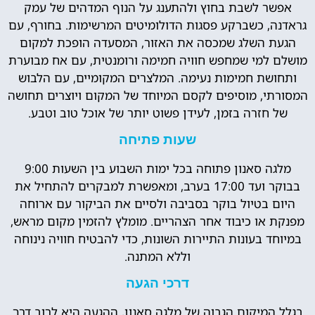
אפשר לשבת בחוץ ולהתענג על הנוף המדהים של עמק
גראדנה, כשברקע פסגות הדולומיטים המרשימות. בחורף, עם
הגעת השלג שמכסה את האזור, המסעדה הופכת למקום
מושלם למי שמחפש חוויה חמימה ורומנטית, עם אח מבוערת
ותחושת חמימות נעימה. המלצרים המקומיים, עם הלבוש
המסורתי, מוסיפים לקסם המיוחד של המקום ויוצרים תחושה
של חזרה בזמן, לעידן פשוט יותר של אוכל טוב וטבע.
שעות פתיחה
מלגה סאנון פתוחה בכל ימות השבוע בין השעות 9:00
בבוקר ועד 17:00 בערב, ומאפשרת למבקרים להתחיל את
היום בטיול בוקר בסביבה ולסיים את הביקור עם ארוחה
מפנקת או כיבוד אחר הצהריים. מומלץ להזמין מקום מראש,
במיוחד בעונות התיירות השונות, כדי להבטיח חוויה נינוחה
וללא המתנה.
דרכי הגעה
בגלל המיקום הגבוה של מלגה סאנון, ההגעה היא לרוב דרך